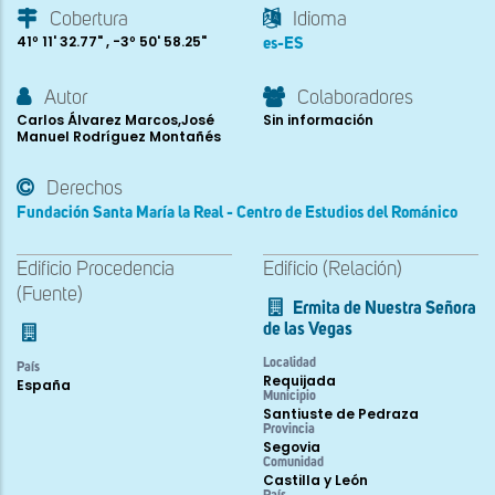
Cobertura
Idioma
41º 11' 32.77" , -3º 50' 58.25"
es-ES
Autor
Colaboradores
Carlos Álvarez Marcos,José
Sin información
Manuel Rodríguez Montañés
Derechos
Fundación Santa María la Real - Centro de Estudios del Románico
Edificio Procedencia
Edificio (Relación)
(Fuente)
Ermita de Nuestra Señora
de las Vegas
Localidad
País
Requijada
España
Municipio
Santiuste de Pedraza
Provincia
Segovia
Comunidad
Castilla y León