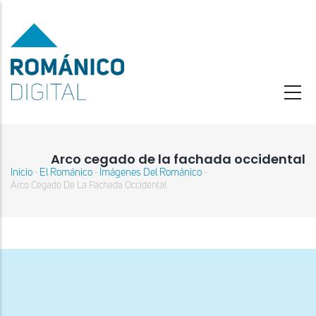
Pasar
al
contenido
principal
Arco cegado de la fachada occidental
Inicio
El Románico
Imágenes Del Románico
-
-
-
Sobrescribir
Arco Cegado De La Fachada Occidental
enlaces
de
ayuda
a
la
navegación