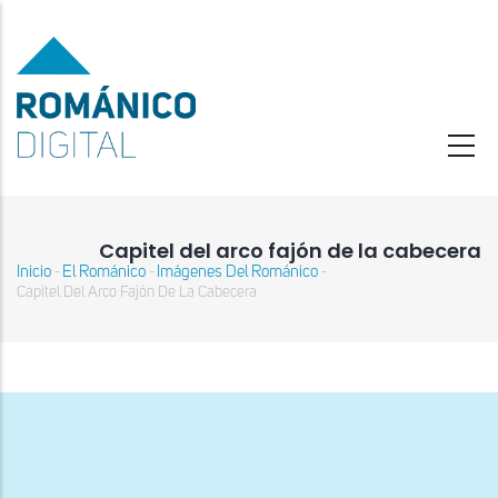
Pasar
al
contenido
principal
Capitel del arco fajón de la cabecera
Inicio
El Románico
Imágenes Del Románico
-
-
-
Sobrescribir
Capitel Del Arco Fajón De La Cabecera
enlaces
de
ayuda
a
la
navegación