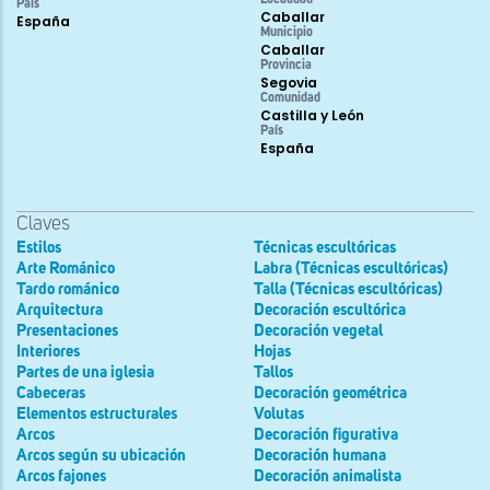
País
Caballar
España
Municipio
Caballar
Provincia
Segovia
Comunidad
Castilla y León
País
España
Claves
Estilos
Técnicas escultóricas
Arte Románico
Labra (Técnicas escultóricas)
Tardo románico
Talla (Técnicas escultóricas)
Arquitectura
Decoración escultórica
Presentaciones
Decoración vegetal
Interiores
Hojas
Partes de una iglesia
Tallos
Cabeceras
Decoración geométrica
Elementos estructurales
Volutas
Arcos
Decoración figurativa
Arcos según su ubicación
Decoración humana
Arcos fajones
Decoración animalista