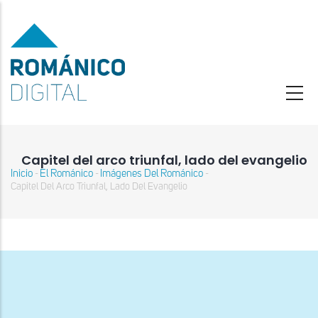
Pasar
al
contenido
principal
Capitel del arco triunfal, lado del evangelio
Inicio
El Románico
Imágenes Del Románico
-
-
-
Sobrescribir
Capitel Del Arco Triunfal, Lado Del Evangelio
enlaces
de
ayuda
a
la
navegación