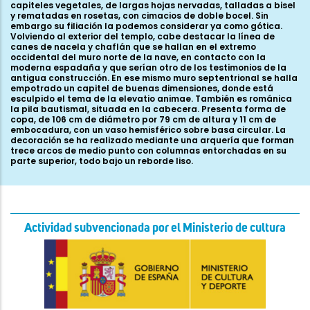
capiteles vegetales, de largas hojas nervadas, talladas a bisel
y rematadas en rosetas, con cimacios de doble bocel. Sin
embargo su filiación la podemos considerar ya como gótica.
Volviendo al exterior del templo, cabe destacar la línea de
canes de nacela y chaflán que se hallan en el extremo
occidental del muro norte de la nave, en contacto con la
moderna espadaña y que serían otro de los testimonios de la
antigua construcción. En ese mismo muro septentrional se halla
empotrado un capitel de buenas dimensiones, donde está
esculpido el tema de la elevatio animae. También es románica
la pila bautismal, situada en la cabecera. Presenta forma de
copa, de 106 cm de diámetro por 79 cm de altura y 11 cm de
embocadura, con un vaso hemisférico sobre basa circular. La
decoración se ha realizado mediante una arquería que forman
trece arcos de medio punto con columnas entorchadas en su
parte superior, todo bajo un reborde liso.
Actividad subvencionada por el Ministerio de cultura