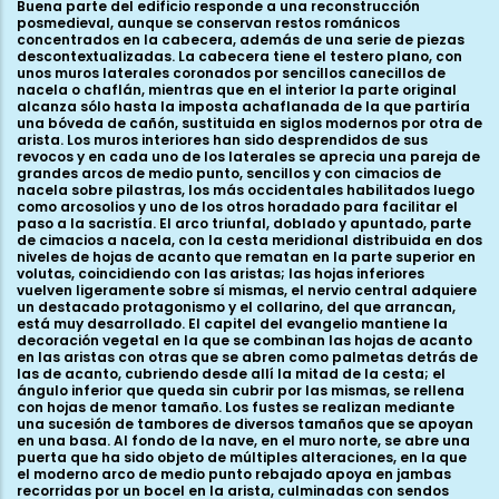
Buena parte del edificio responde a una reconstrucción
posmedieval, aunque se conservan restos románicos
concentrados en la cabecera, además de una serie de piezas
descontextualizadas. La cabecera tiene el testero plano, con
unos muros laterales coronados por sencillos canecillos de
nacela o chaflán, mientras que en el interior la parte original
alcanza sólo hasta la imposta achaflanada de la que partiría
una bóveda de cañón, sustituida en siglos modernos por otra de
arista. Los muros interiores han sido desprendidos de sus
revocos y en cada uno de los laterales se aprecia una pareja de
grandes arcos de medio punto, sencillos y con cimacios de
nacela sobre pilastras, los más occidentales habilitados luego
como arcosolios y uno de los otros horadado para facilitar el
paso a la sacristía. El arco triunfal, doblado y apuntado, parte
de cimacios a nacela, con la cesta meridional distribuida en dos
niveles de hojas de acanto que rematan en la parte superior en
volutas, coincidiendo con las aristas; las hojas inferiores
vuelven ligeramente sobre sí mismas, el nervio central adquiere
un destacado protagonismo y el collarino, del que arrancan,
está muy desarrollado. El capitel del evangelio mantiene la
decoración vegetal en la que se combinan las hojas de acanto
en las aristas con otras que se abren como palmetas detrás de
las de acanto, cubriendo desde allí la mitad de la cesta; el
ángulo inferior que queda sin cubrir por las mismas, se rellena
con hojas de menor tamaño. Los fustes se realizan mediante
una sucesión de tambores de diversos tamaños que se apoyan
en una basa. Al fondo de la nave, en el muro norte, se abre una
puerta que ha sido objeto de múltiples alteraciones, en la que
el moderno arco de medio punto rebajado apoya en jambas
recorridas por un bocel en la arista, culminadas con sendos