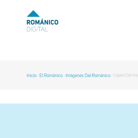
Pasar
al
MENU
TOP
contenido
principal
MAIN
NAVIGATION
Inicio
El Románico
Imágenes Del Románico
Capitel Del Int
-
-
-
Sobrescribir
enlaces
de
ayuda
a
la
navegación