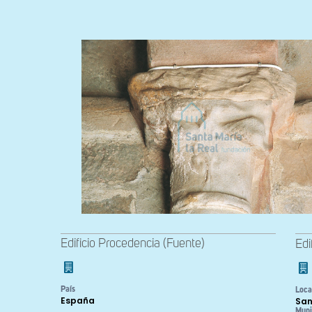
Edificio Procedencia (Fuente)
Edi
País
Loca
España
San
Muni