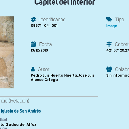
Capitel del interior
Identificador
Tipo
09571_04_001
Image
Fecha
Cobert
42º 57' 20.27'
13/12/2010
Autor
Colab
Pedro Luis Huerta Huerta,José Luis
Sin informa
Alonso Ortega
ficio (Relación)
Iglesia de San Andrés
lidad
ta Gadea del Alfoz
cipio