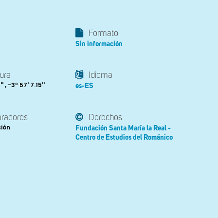
Formato
Sin información
ura
Idioma
' , -3º 57' 7.15''
es-ES
oradores
Derechos
ción
Fundación Santa María la Real -
Centro de Estudios del Románico