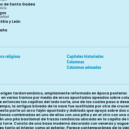
oz de Santa Gadea
incia
gos
unidad
tilla y León
paña
ra religiosa
Capiteles historiados
Columnas
Columnas adosadas
 origen tardorrománico, ampliamente reformado en época posterior. 
 en varios tramos por medio de arcos apuntados apeados sobre colum
entonces las capillas del lado norte, una de las cuales paso a dese
 tiempo, la antigua bóveda de la nave fue sustituida por otra de cru
 esta parte un arco fajón apuntado y doblado que apoya sobre dos c
planas combinadas en uno de ellos con una piña y en el otro con una
mbién una pila bautismal de trazas románicas ubicada en la capilla de
la torre. Consta de una basa moderna decorada con veneras y sogue
 tanto al interior como al exterior. Parece contemporánea de la viej