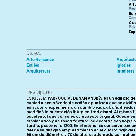
Alf
Prov
Bur
Com
Cas
País
Es
Claves
Arte Románico
Arquitectu
Estilos
Iglesias
Arquitectura
Interiores
Descripción
LA IGLESIA PARROQUIAL DE SAN ANDRÉS es un edificio de
cubierta con bóveda de cañón apuntado que se dividía
estructura experimentó un cambio radical, añadiéndose 
modificó la orientación litúrgica tradicional. Al mismo
occidental que conservó su aspecto original. Queda en
erosionados y de tosca factura, se decoran con hojas 
tardía, posterior a 1200. En el interior se conserva ta
desde su antiguo emplazamiento en el cuarto bajo de 
98 cm de diámetro y 70 de altura, adornada con gallones