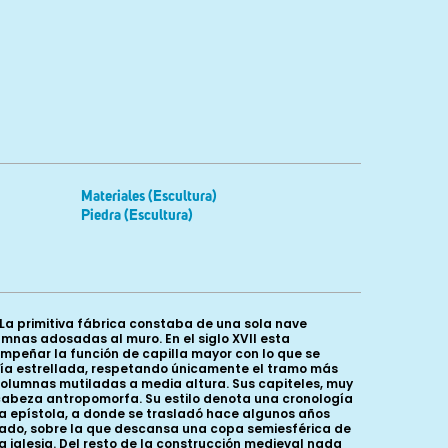
Materiales (Escultura)
Piedra (Escultura)
La primitiva fábrica constaba de una sola nave
nas adosadas al muro. En el siglo XVII esta
mpeñar la función de capilla mayor con lo que se
cería estrellada, respetando únicamente el tramo más
olumnas mutiladas a media altura. Sus capiteles, muy
 cabeza antropomorfa. Su estilo denota una cronología
 la epístola, a donde se trasladó hace algunos años
ado, sobre la que descansa una copa semiesférica de
a iglesia. Del resto de la construcción medieval nada