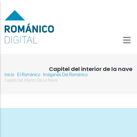
Pasar
al
contenido
principal
Capitel del interior de la nave
Inicio
El Románico
Imágenes Del Románico
-
-
-
Sobrescribir
Capitel Del Interior De La Nave
enlaces
de
ayuda
a
la
navegación