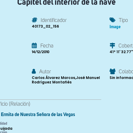
Capitel del interior de la nave
Identificador
Tipo
40173_02_156
Image
Fecha
Cobert
41º 11' 32.77"
14/12/2010
Autor
Colab
Carlos Álvarez Marcos,José Manuel
Sin informa
Rodríguez Montañés
ficio (Relación)
Ermita de Nuestra Señora de las Vegas
lidad
uijada
cipio