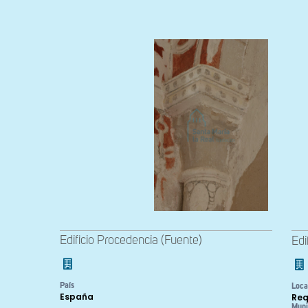
Edificio Procedencia (Fuente)
Edi
País
Loca
España
Req
Muni