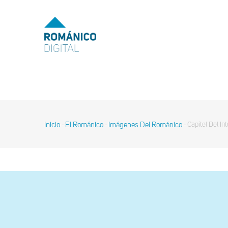
Pasar
al
MENU
TOP
contenido
principal
MAIN
NAVIGATION
Inicio
El Románico
Imágenes Del Románico
Capitel Del In
-
-
-
Sobrescribir
enlaces
de
ayuda
a
la
navegación