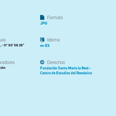
Formato
JPG
ura
Idioma
 , -3º 50' 58.25"
es-ES
oradores
Derechos
ción
Fundación Santa María la Real -
Centro de Estudios del Románico