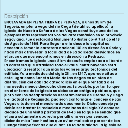
Descripción
ENCLAVADA EN PLENA TIERRA DE PEDRAZA, a unos 35 km de Segovia, en plena vega del río Cega (de ahí su apellido) la iglesia de Nuestra Señora de las Vegas constituye una de los ejemplos más representativos del arte románico en la provincia segoviana. Fue declarada Monumento Histórico-Artístico el 19 de Agosto de 1969. Para llegar a ella desde la capital es necesario tomar la carretera nacional 101 en dirección a Soria y nada más atravesar la localidad de La Salceda desviarnos en el cruce que nos encontramos en dirección a Pedraza. Encontramos la iglesia unos 8 km después emplazada al borde la carretera que atraviesa todo el valle, contribuyendo esta ubicación a resaltar aún más los valores arquitectónicos del edificio. Ya a mediados del siglo XIII, en 1247, aparece citado este lugar como Sancta Maria de las Vegas en un plan de distribución del cabildo catedralicio en el que rentaba diez maravedís menos dieciocho dineros. Es posible, por tanto, que en el entorno de la iglesia se ubicase un antigua poblado, que junto con los desaparecidos asentamientos de Oteruelo y Cega y el actual de Requijada, pudieron conformar el concejo de Las Vegas citado en el mencionado documento. Dicho concejo ya debía ser bastante reducido a mediados del siglo XV como se deduce de una visita pastoral de 1446 en la que se señala que el cura solamente aparecía por allí una vez por semana diciendo misa “con hostias que avían mal sabor por ser de tan luengo tiempo fechas que olían”. En la actualidad, la iglesia se encuentra totalmente aislada teniendo como núcleo de población más cercano a unos 2 km el pueblo de Requijada. Madoz en 1849 considera este templo como una de las dos ermitas del pueblo que se encontraba “a 1/8 leg. de él, en el camino de Pedraza para Segovia que sirvió en lo anterior de parroquia y en ella se celebra el día 8 de setiembre función y romería”. En 1812 la iglesia se convirtió en un anejo de la parroquia de Arahuetes y civilmente Requijada pasó a formar parte del Ayuntamiento de Santiuste de Pedraza en 1847. Destacar también el cariño y la importancia que esta iglesia tiene para los habitantes de la zona ya que albergaba la imagen románica de la patrona de la tierra de Pedraza, la Virgen de las Vegas, actualmente custodiada en el templo parroquial de Requijada. Exteriormente nos encontramos ante un edificio de dimensiones considerables con tres naves con sus correspondientes ábsides, aunque los dos laterales presentan un testero recto y sobre uno de ellos, concretamente el septentrional, se alza la torre campanario de la iglesia. La iglesia cuenta también con un pórtico adosado al costado de la nave meridional. El material constructivo empleado permanece oculto en su mayor parte bajo una capa de enfoscado de color blanquecino aunque es posible presuponer que el cuerpo de la iglesia incluida la cabecera está realizada en mampostería reforzada por sillares en esquinas, ventanas y cornisa; no así el pórtico, erigido con posterioridad a la iglesia que se encuentra construido íntegramente con sillería. La cabecera de la iglesia presenta un esquema muy sencillo en cuanto a la decoración se refiere, solamente alterada por la presencia de las ventanas que iluminan el interior; el ábside principal es ligeramente más elevado que su adosado ábside sur y su tambor liso y oculto bajo capas de cal, únicamente está animado por tres pequeñas ventanas saeteras con un ligero abocinamiento interior construidas con sillería y ubicadas en cada uno de los laterales y en la parte central. La cornisa que sustenta el tejado tiene un perfil biselado y canecillos todos ellos de tipo caveto. El ábside sur, igualmente liso y enfoscado, tiene en centro una pequeña ventana de tipo saetera abocinada al interior, configurada mediante un pequeño arco de medio punto y dos pequeñas arquivoltas, la interna sobre minúsculos capiteles sin decoración y la externa recogida por jambas prismáticas y cimacios de nacela. La ventana queda protegida por una chambrana configurada sucesivamente por un fino bocel, una moldura de mediacaña y un listel. La cornisa y canecillos que rodean el perímetro de este ábside no presentan ninguna diferencia con los del ábside principal. Finalmente, el ábside más septentrional se encuentra enfoscado como los dos anteriores aunque aquí se pueden percibir en las esquinas unas líneas blancas que imitan un despiece de sillería. La ventana de la parte central, saetera con abocinamiento interno, está formada por un arquito de medio punto con intradós abocelado que descansa en estilizadas columnas de fustes monolíticos que llevan pequeños capiteles con hojas que vuelven sus puntas en espiral formando diminutos crochets; entre las hojas se tallan en cada cesta pequeñas cabecitas humanas. El arco se rodea por una arquivolta conformada por tres filas de boceles partidos o en zigzag decoración que, aunque aquí se utilice en una ventana, podemos verla en portadas y pórticos de iglesias de la provincia como San Pedro de Gaíllos, Castroserna de Arriba, El Arenal de Orejana, Cascajares, Muñoveros, Sotosalbos, o la ermita de la Virgen de las Nieves de Rebollo por citar sólo algunos ejemplos. Hemos apuntado con anterioridad cómo la torre de la iglesia se encuentra construida sobre el ábside norte de la misma, hecho éste que se repite en otras iglesias de la tierra de Pedraza, casos de Aldealengua de Pedraza o Arcones, pero también en iglesias de la capital como San Quirce o San Andrés; en el caso de Las Vegas el acceso original al primer piso de la torre se encuentra en la cara sur constituido por una pequeña puerta con forma de arco de medio punto que todavía se conserva a la cual se accedía por una escalera colocada en el espacio existente entre el ábside principal y el ábside norte. La existencia de este espacio entre las capillas viene motivado por el esviaje del ábside septentrional respecto a la línea recta que marca el muro de la nave norte. Es decir, creemos que en el momento de erección de la capilla norte los constructores románicos eligen desviar el ábside respecto al eje de la nave para poder colocar una escalera a la cual se tiene acceso desde el interior de la iglesia. Actualmente, esta escalera ha desaparecido colocándose en su lugar una escalera de metal, pero todavía es posible ver en el lateral sur de la torre los riñones de la bóveda de piedra que cubría la primitiva escalera de subida a la torre. En cuanto al último cuerpo de la torre que alberga las troneras, dos en cada lado, se tiene documentada su fecha de reedificación realizada entre 1756 y 1758. Continuando el recorrido por el exterior del templo, nos encontramos en el último tramo del muro norte con una pequeña puerta románica de sillería con un arco de medio punto conformado por dovelas lisas y sin decoración que apoya en jambas prismáticas con las esquinas matadas por un bocel, cimacios de nacela y una chambrana que rodea al arco con tres filas de billetes. Junto a ella se descubrió en las obras de restauración de la iglesia un arco de ladrillo también con forma de medio punto; el tamaño y forma de estos ladrillos junto con la existencia de otros restos romanos en el entorno cercano de la iglesia nos hacen elucubrar sobre la presencia de este arco en la iglesia románica como una pervivencia de una anterior construcción, probablemente una villa romana o una basílica paleocristiana. Y es que en las excavaciones arqueológicas efectuadas en el edificio en los años setenta del siglo pasado apareció bajo la iglesia no sólo una interesante necrópolis medieval con restos datables entre los siglos IX al XIV sino que también se comprobó la existencia de construcciones tardoromanas, concretamente una piscina bautismal de inmersión, hoy visible en la esquina suroccidental de la nave sur de la iglesia, y un mausoleo con restos de mosaico en el pórtico justo debajo de la entrada principal. Almagro Gorbea y Caballero Zoreda concluyen que estas dos construcciones de carácter religiosofunerario formarían parte de una villa latifundista perteneciente al Bajo Imperio datable aproximadamente en el siglo V d. C. Estos dos historiadores observaron también durante las excavaciones restos de cimentación que les llevan a pensar en la existencia de una basílica presidiendo todo el conjunto. Es necesario, por tanto, apuntar aquí como la sacralización del solar en el que se asienta la ermita de Nuestra Señora de las Vegas se ha mantenido al menos desde época romana. Al contrario de lo que ocurre en otras iglesias segovianas en las que el espacio del pórtico se extiende por los costados meridional y occidental del edificio, en el caso de Las Vegas, el pórtico solamente se encuentra adosado al lateral sur incluyendo, eso sí, en su longitud total la nave y el ábside; está formado por siete arcos de medio punto recogidos por columnas pareadas que apoyan en un banco corrido con las esquinas matadas por un fino bocel. El tejado del pórtico está sujetado por varios canecillos entre los que se conservan algunos figurados con la representación de rostros humanos, cabezas de felinos, aves, serpientes, etc... Dos son las entradas que se conservan ubicadas en los laterales sur y este, caracterizadas fundamentalmente por su sencillez: la principal está conformada por un arco de medio punto doblado recogido por jamas prismáticas lisas y trasdosado por una chambrana con perfil de media caña y listel. En los cimacios se conserva una decoración a base de estrellas de cuatro puntas inscritas en un doble círculo formado por un entrelazo vegetal. La entrada ubicado en el lado este del pórtico, bastante deteriorada, tiene también un arco de medio punto de doble rosca completado por chambrana y cimacio de nacela. Como ya hemos apuntado, son siete los arcos que conforman esta estancia todos ellos de formato muy similar apoyados en dobles columnas coronadas por interesantes capiteles. Comenzando la descripción de este a oeste, nos encontramos primero con una escena mitológica tallándose en las caras estrechas de la c