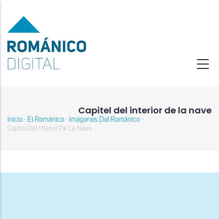
Pasar
al
contenido
principal
Capitel del interior de la nave
Inicio
El Románico
Imágenes Del Románico
-
-
-
Sobrescribir
Capitel Del Interior De La Nave
enlaces
de
ayuda
a
la
navegación