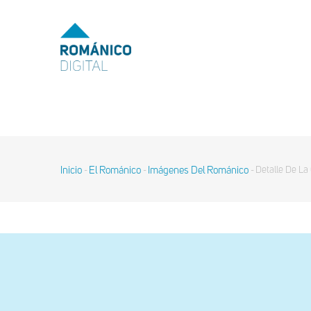
Pasar
al
MENU
TOP
contenido
principal
MAIN
NAVIGATION
Inicio
El Románico
Imágenes Del Románico
Detalle De La 
-
-
-
Sobrescribir
enlaces
de
ayuda
a
la
navegación