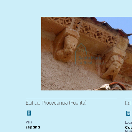
Edificio Procedencia (Fuente)
Edi
País
Loca
España
Cab
Muni