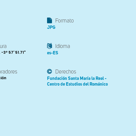
Formato
JPG
ura
Idioma
, -3º 57' 51.71"
es-ES
oradores
Derechos
ción
Fundación Santa María la Real -
Centro de Estudios del Románico