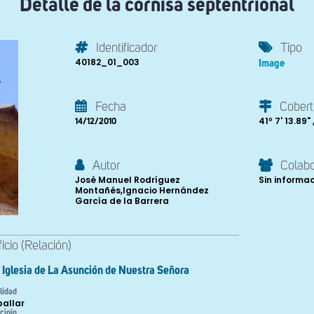
Detalle de la cornisa septentrional
Identificador
Tipo
40182_01_003
Image
Fecha
Cobert
41º 7' 13.89" 
14/12/2010
Autor
Colab
José Manuel Rodríguez
Sin informa
Montañés,Ignacio Hernández
García de la Barrera
ficio (Relación)
Iglesia de La Asunción de Nuestra Señora
lidad
allar
cipio