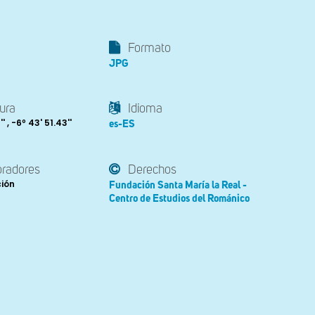
Formato
JPG
ura
Idioma
' , -6º 43' 51.43''
es-ES
oradores
Derechos
ción
Fundación Santa María la Real -
Centro de Estudios del Románico