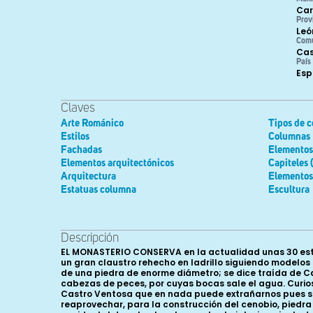
Car
Prov
Leó
Com
Cas
País
Es
Claves
Arte Románico
Tipos de 
Estilos
Columnas
Fachadas
Elementos 
Elementos arquitectónicos
Capiteles 
Arquitectura
Elementos 
Estatuas columna
Escultura
Descripción
EL MONASTERIO CONSERVA en la actualidad unas 30 estancias o dependencias (la mayoría en ruinas) dispuestas -como es norma en los monasterios cistercienses- alrededor de un gran claustro rehecho en ladrillo siguiendo modelos góticos a mediados del siglo XVI; claustro en el que se ubicaba una fuente que alcanzó a ver Jovellanos en 1792, “con taza de una piedra de enorme diámetro; se dice traída de Castro-Ventosa. En medio una columna, encima otra taza pequeña y en ella un niño sentado cogiendo con las manos unas cabezas de peces, por cuyas bocas sale el agua. Curiosa escultura del mismo tiempo...” y que hoy podemos admirar en la Alameda de Villafranca del Bierzo. Procedencia de Castro Ventosa que en nada puede extrañarnos pues sendos privilegios de los monarcas Fernando II (1186) y Alfonso X (1210) recogidos por Mercedes Durany autorizaron a reaprovechar, para la construcción del cenobio, piedra procedente de esa ya por entonces despoblada y arruinada localidad leonesa cercana al monasterio. En la panda occidental de este claustro se alza la iglesia, orientada de este a oeste e iniciada, según fray Jerónimo de Llamas, el 17 de octubre de 1138; en la planta baja de la oriental la sacristía -comunicada directamente con la iglesia-, un pasadizo, el locutorio -locutorium o auditorium, espacio en el que el abad distribuía los trabajos cotidianos de los monjes y que se comunicaba con el huerto monástico- y la sala capitular mientras que en la superior se localiza el espacio denominado “Palacio Real” (del siglo XIII, compuesto por tres salas, una de ellas dedicada ya en época tardía a archivo); y en la planta baja de la sur el Refectorium de los monjes (como ya hemos indicado convertido ahora en sala de exposiciones), la cocina, del siglo X V II -común para monjes y conversos- y la despensa o cillería, rehechas entre los siglos XVI-XVIII. Muy poco es lo que podemos decir de su iglesia, ahora parroquial, en numerosas ocasiones ampliada y renovada, y de sus constructores, aunque se ha podido conocer el nombre de algunos de los posibles maestros o encargados de obras (magister operis) que trabajaron a lo largo del siglo XIII (1202-1283): Juan Petri (Petri de Opera, 1202), Martinus (1214), Pedro López (Petrus Lupi Magister de opera, 1217- 1219), Juan Munionis (1235), Juan Pérez (1273), Simón Juliánez (1275) y, finalmente, Juan López (1283). Únicamente conservamos una descripción de la misma antes de su definitiva destrucción, del estado en que se encontraba siglos después, en 1792, gracias a las anotaciones que el ilustrado Gaspar Melchor de Jovellanos dejó en sus Diarios después de la visita que realizó dicho año: “por el gusto de la de Val-de-Dios, aunque más pequeña... es larguísima, estrechísima, y por lo mismo parece altísima. Se piensa en obra y no se hace. Los planos, de un chapucero del país son miserables; los de D. Guillermo Casanova, más magníficos de lo que permiten las facultades del monasterio; los que hizo últimamente un arquitecto de León, fueron reprobados en la Academia de San Fernando. El abad actual (se refiere a fray Roberto de Palencia), desea conservar la 