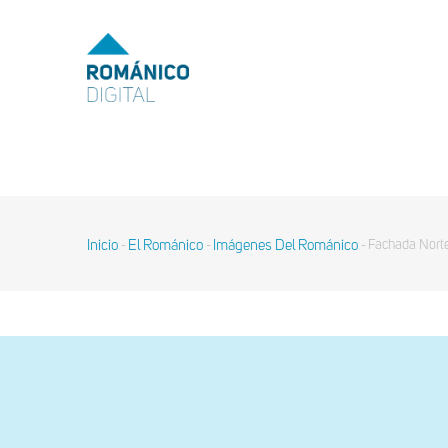
Pasar
al
MENU
TOP
contenido
principal
MAIN
NAVIGATION
Inicio
El Románico
Imágenes Del Románico
Fachada Nort
-
-
-
Sobrescribir
enlaces
de
ayuda
a
la
navegación