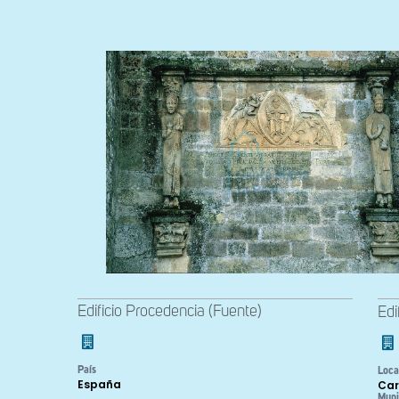
Edificio Procedencia (Fuente)
Edi
País
Loca
España
Car
Muni