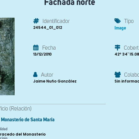
Fachada norte
Identificador
Tipo
24544_01_012
Image
Fecha
Cobert
42º 34' 15.08'
13/12/2010
Autor
Colab
Jaime Nuño González
Sin informa
ficio (Relación)
Monasterio de Santa María
lidad
racedo del Monasterio
cipio