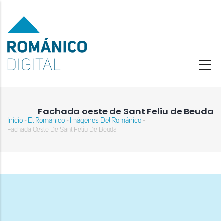
Pasar
al
contenido
principal
Fachada oeste de Sant Feliu de Beuda
Inicio
El Románico
Imágenes Del Románico
-
-
-
Sobrescribir
Fachada Oeste De Sant Feliu De Beuda
enlaces
de
ayuda
a
la
navegación