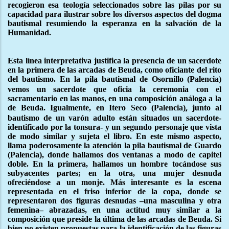
recogieron esa teología seleccionados sobre las pilas por su
capacidad para ilustrar sobre los diversos aspectos del dogma
bautismal resumiendo la esperanza en la salvación de la
Humanidad.
Esta línea interpretativa justifica la presencia de un sacerdote
en la primera de las arcadas de Beuda, como oficiante del rito
del bautismo. En la pila bautismal de Osornillo
(Palencia)
vemos un sacerdote que oficia la ceremonia con el
sacramentario en las manos, en una composición análoga a la
de Beuda. Igualmente, en Itero Seco (Palencia)
junto al
,
bautismo de un varón adulto están situados un sacerdote-
identificado por la tonsura- y un segundo personaje que vista
de modo similar y sujeta el libro. En este mismo aspecto,
llama poderosamente la atención la pila bautismal de Guardo
(Palencia), donde hallamos dos ventanas a modo de capitel
doble. En la primera, hallamos un hombre tocándose sus
subyacentes partes; en la otra, una mujer desnuda
ofreciéndose a un monje. Más interesante es la escena
representada en el friso inferior de la copa, donde se
representaron dos figuras desnudas –una masculina y otra
femenina– abrazadas, en una actitud muy similar a la
composición que preside la última de las arcadas de Beuda. Si
bien no existen propuestas para la identificación de las figuras