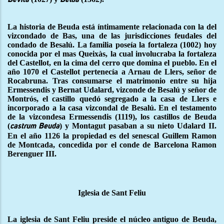
La historia de Beuda está íntimamente relacionada con la del
vizcondado de Bas, una de las jurisdicciones feudales del
condado de Besalú. La familia poseía la fortaleza (1002) hoy
conocida por el mas Queixàs, la cual involucraba la fortaleza
del Castellot, en la cima del cerro que domina el pueblo. En el
año 1070 el Castellot pertenecía a Arnau de Llers, señor de
Rocabruna. Tras consumarse el matrimonio entre su hija
Ermessendis y Bernat Udalard, vizconde de Besalú y señor de
Montrós, el castillo quedó segregado a la casa de Llers e
incorporado a la casa vizcondal de Besalú. En el testamento
de la vizcondesa Ermessendis (1119), los castillos de Beuda
(
) y Montagut pasaban a su nieto Udalard II.
castrum Beuda
En el año 1126 la propiedad es del senescal Guillem Ramon
de Montcada, concedida por el conde de Barcelona Ramon
Berenguer III.
Iglesia de Sant Feliu
La iglesia de Sant Feliu preside el núcleo antiguo de Beuda,