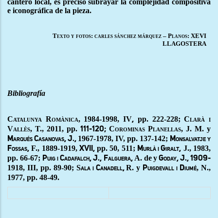
cantero local, es preciso subrayar la complejidad compositiva
e iconográfica de la pieza.
Texto y fotos: carles sánchez márquez – Planos: XEVI
LLAGOSTERA
Bibliografía
Catalunya Romànica
, 1984-1998, IV
pp. 222-228;
Clarà i
,
Vallès, T., 2011,
pp.
Corominas Planellas, J. M.
y
111-120;
1967-1978, IV, pp. 137-142;
Marqués Casanovas, J.,
Monsalvatje y
F., 1889-1919,
pp. 50, 511;
J., 1983,
Fossas,
XVII,
Murlà i Giralt,
pp. 66-67;
A. de
y
Puig i Cadafalch, J., Falguera,
Goday, J., 1909-
1918, III, pp. 89-90; S
R. y
, N.,
ala i Canadell,
Puigdevall i Diumé
1977, pp. 48-49.