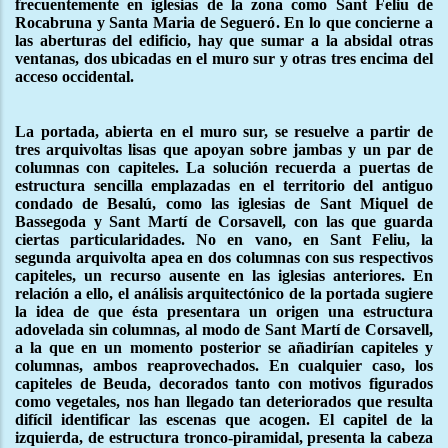
frecuentemente en iglesias de la zona como Sant Feliu de
Rocabruna y Santa Maria de Segueró. En lo que concierne a
las aberturas del edificio, hay que sumar a la absidal otras
ventanas, dos ubicadas en el muro sur y otras tres encima del
acceso occidental.
La portada, abierta en el muro sur, se resuelve a partir de
tres arquivoltas lisas que apoyan sobre jambas y un par de
columnas con capiteles. La solución recuerda a puertas de
estructura sencilla emplazadas en el territorio del antiguo
condado de Besalú, como las iglesias de Sant Miquel de
Bassegoda y Sant Martí de Corsavell, con las que guarda
ciertas particularidades. No en vano, en Sant Feliu, la
segunda arquivolta apea en dos columnas con sus respectivos
capiteles, un recurso ausente en las iglesias anteriores. En
relación a ello, el análisis arquitectónico de la portada sugiere
la idea de que ésta presentara un origen una estructura
adovelada sin columnas, al modo de Sant Martí de Corsavell,
a la que en un momento posterior se añadirían capiteles y
columnas, ambos reaprovechados. En cualquier caso, los
capiteles de Beuda, decorados tanto con motivos figurados
como vegetales, nos han llegado tan deteriorados que resulta
difícil identificar las escenas que acogen. El capitel de la
izquierda, de estructura tronco-piramidal, presenta la cabeza