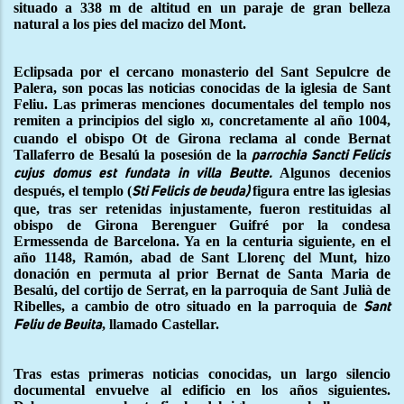
situado a 338 m de altitud en un paraje de gran belleza
natural a los pies del macizo del Mont.
Eclipsada por el cercano monasterio del Sant Sepulcre de
Palera, son pocas las noticias conocidas de la iglesia de Sant
Feliu. Las primeras menciones documentales del templo nos
remiten a principios del siglo
, concretamente al año 1004,
xi
cuando el obispo Ot de Girona reclama al conde Bernat
Tallaferro de Besalú la posesión de la
parrochia Sancti Felicis
Algunos decenios
cujus domus est fundata in villa Beutte.
después, el templo (
figura entre las iglesias
Sti Felicis de beuda)
que, tras ser retenidas injustamente, fueron restituidas al
obispo de Girona Berenguer Guifré por la condesa
Ermessenda de Barcelona. Ya en la centuria siguiente, en el
año 1148, Ramón, abad de Sant Llorenç del Munt, hizo
donación en permuta al prior Bernat de Santa Maria de
Besalú, del cortijo de Serrat, en la parroquia de Sant Julià de
Ribelles, a cambio de otro situado en la parroquia de
Sant
, llamado Castellar.
Feliu de Beuita
Tras estas primeras noticias conocidas, un largo silencio
documental envuelve al edificio en los años siguientes.