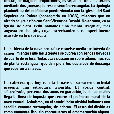
central, de mayores proporciones, es separada de las laterales
mediante dos gruesos pilares de sección rectangular. La tipología
planimétrica del edificio se puede vincular con la iglesia del Sant
Sepulcre de Palera (consagrada en 1086), mientras que en
en la
alzado hay relación con Sant Vicenç de Besalú.
No en vano,
iglesia de Sant Feliu hallamos una planta irregular, más
angosta en los pies, cuyo estrechamiento es especialmente
acusado en la nave norte.
La cubierta de la nave central se resuelve mediante bóveda de
cañón,
mientras que las laterales se cubren con sendas bóvedas
de cuarto de esfera. Todas ellas descansan sobre pilares macizos
de planta rectangular que dan pie a los dos arcos de descarga
que separan las naves.
L
a cabecera que hoy remata la nave en su extremo oriental
presenta una estructura tripartita. El ábside central,
sobrealzado,
presenta
dos arcos en gradación, hasta los cuales
llega la línea de imposta que recorre el perímetro mural de la
nave central. Asimismo, en el semicilindro absidal hallamos una
sencilla ventana rectangular, sin adorno. El resto del ábside es
completamente liso, sin contrafuertes ni ornamentación alguna.