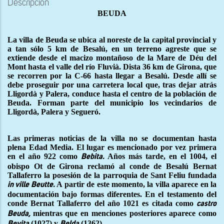
Descripción
BEUDA
La villa de Beuda se ubica al noreste de la capital provincial y
a tan sólo 5 km de Besalú, en un terreno agreste que se
extiende desde el macizo montañoso de la Mare de Déu del
Mont hasta el valle del río Fluvià. Dista 36 km de Girona, que
se recorren por la C-66 hasta llegar a Besalú. Desde allí se
debe proseguir por una carretera local que, tras dejar atrás
Lligordà y Palera, conduce hasta el centro de la población de
Beuda. Forman parte del municipio los vecindarios de
Lligordà, Palera y Segueró.
Las primeras noticias de la villa no se documentan hasta
plena Edad Media. El lugar es mencionado por vez primera
en el año 922 como
Años más tarde, en el 1004, el
Bebita.
obispo Ot de Girona reclamó al conde de Besalú Bernat
Tallaferro la posesión de la parroquia de Sant Feliu fundada
A partir de este momento, la villa aparece en la
in ville Beutte.
documentación bajo formas diferentes. En el testamento del
conde Bernat Tallaferro del año 1021 es citada como
castro
mientras que en menciones posteriores aparece como
Beuda,
(1027) y
(1362).
Bevita
Belda