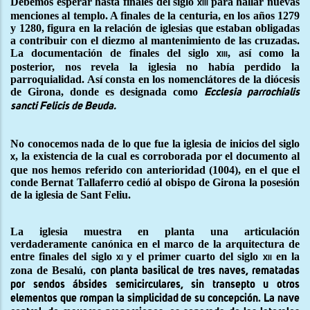
Debemos esperar hasta finales del siglo
para hallar nuevas
xiii
menciones al templo. A finales de la centuria, en los años 1279
y 1280, figura en la relación de iglesias que estaban obligadas
a contribuir con el diezmo al mantenimiento de las cruzadas.
La documentación de finales del siglo
, así como la
xiii
posterior, nos revela la iglesia no había perdido la
parroquialidad. Así consta en los nomenclátores de la diócesis
de Girona, donde es designada como
Ecclesia parrochialis
sancti Felicis de Beuda.
No conocemos nada de lo que fue la iglesia de inicios del siglo
, la existencia de la cual es corroborada por el documento al
x
que nos hemos referido con anterioridad (1004), en el que el
conde Bernat Tallaferro cedió al obispo de Girona la posesión
de la iglesia de Sant Feliu.
La iglesia muestra en planta una articulación
verdaderamente canónica en el marco de la arquitectura de
entre finales del siglo
y el
primer cuarto del siglo
en la
xi
xii
zona de Besalú, c
on planta basilical de tres naves, rematadas
por sendos ábsides semicirculares, sin transepto u otros
elementos que rompan la simplicidad de su concepción. La nave