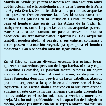
Martin de Artaiz (cuya taza se decora con una arquería sobre
dobles columnas) o la custodiada en la de la Virgen de la Peña
de Ágreda (Soria). Se ha tendido a interpretar las arquerías
que presiden frecuentemente las pilas hispanas como una
alusión a las puertas de la Jerusalén Celeste, nuevo lugar
para el hombre que surge de las Aguas de la Vida. En
cualquier caso, tanto las puertas como las arquerías parecen
evocar la idea de tránsito, de paso a través del cual se
producen las transformaciones espirituales. Las arquerías
también pueden aludir al paraíso si sus enjutas, columnas o
arcos poseen decoración vegetal, ya que para el hombre
medieval el Edén se consideraba un lugar idílico.
En el friso se narran diversas escenas. En primer lugar,
aparece un sacerdote, provisto de larga barba, túnica y capa.
Su actitud es estática, en posición frontal y porta un objeto
identificable con un libro. A continuación, se dispone una
figura femenina desnuda, provista de larga cabellera, atacada
por una serpiente a la que intenta detener con el brazo
izquierdo. Una escena similar aparece en la siguiente arcada,
aunque en este caso la figura femenina desnuda presenta las
manos unidas en el pecho mientras la serpiente muerde su
oreja. Mucho más problemática es la captación de la siguiente
escena, donde presumiblemente se representaron dos figuras,