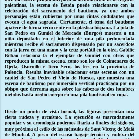
palentinas, la escena de Beuda puede relacionarse con la
celebración del sacramento del bautismo, ya que ambos
personajes están cubiertos por unas cintas ondulantes que
evocan el agua sagrada. Ciertamente, el tema del bautismo
aparece de forma recurrente en la plástica hispana. La pila de
San Pedro en Gumiel de Mercado (Burgos) muestra a un
niño depositado en el interior de una pila pedunculada
mientras recibe el sacramento dispensado por un sacerdote
con la jarra en una mano y la cruz portátil en la otra. Gabiñe
Bilbao relaciona la el ejemplar de Gumiel con otros que
reproducen la misma escena, como son los de Colmenares de
Ojeda, Osornillo e Itero Seco, los tres en la provincia de
Palencia. Resulta inevitable relacionar estas escenas con un
capitel de San Pedro el Viejo de Huesca, que muestra una
escena de bautismo por inmersión vertical practicada por un
obispo que derrama agua sobre las cabezas de dos hombres
metidos hasta medio cuerpo en una pila bautismal en copa.
Desde un punto de vista formal, las figuras presentan una
cierta rudeza y arcaísmo. La ejecución es marcadamente
popular y su cronología podemos fijarla a finales del siglo
xii,
muy próxima al estilo de las ménsulas de Sant Vicenç de Maià
de Montcal. A pesar del escaso bagaje técnico y rudeza del