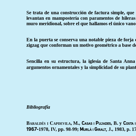
Se trata de una construcción de factura simple, que
levantan en mampostería con paramentos de hileras 
muro meridional, sobre el que hallamos el único vano 
En la puerta se conserva una notable pieza de forja 
zigzag que conforman un motivo geométrico a base d
Sencilla en su estructura, la iglesia de Santa An
argumentos ornamentales y la simplicidad de su plant
Bibliografía
Baraldés i Capdevila
, M.,
, B. y
Casas i Pujades
Costa 
1978, IV, pp. 98-99;
J., 1983, p. 1
1967-
Murlà i Giralt,