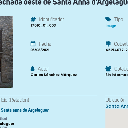
achada oeste de Santa Anna d'Argelagu
Identificador
Tipo
17010_01_003
Image
Fecha
Cobert
42.214077, 
05/08/2021
Autor
Colab
Carles Sánchez Márquez
Sin informa
ficio (Relación)
Ubicación
Santa An
Santa anna de Argelaguer
lidad
elaguer
cipio