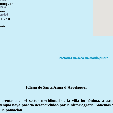
elaguer
incia
ona
unidad
aluña
paña
Portadas de arco de medio punto
Iglesia de Santa Anna d’Argelaguer
asentada en el sector meridional de la villa homónima, a esca
 templo haya pasado desapercibido por la historiografía. Sabemos q
 la población.