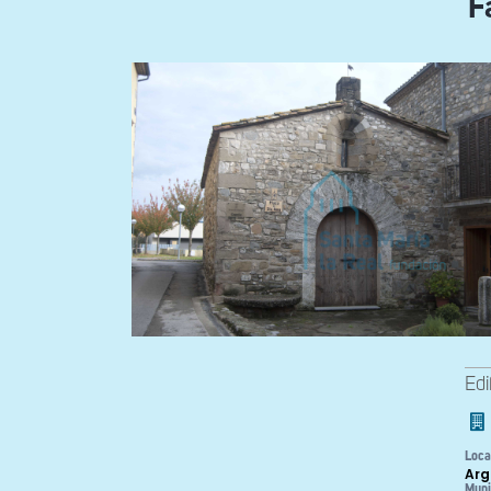
F
Edi
Loca
Arg
Muni