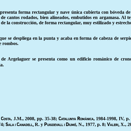
 presenta forma rectangular y nave única cubierta con bóveda de c
de cantos rodados, bien alineados, embutidos en argamasa. Al te
de la construcción, de forma rectangular, muy estilizado y estrech
que se despliega en la punta y acaba en forma de cabeza de serpie
e rombos.
na de Argelaguer se presenta como un edificio románico de cron
a.
, J.M., 2008, pp. 35-38;
, 1984-1998, IV, p.
i Costa
Catalunya Romànica
74;
R. y
, N., 1977, p. 8;
X., 2
Sala i Canadell,
Puigdevall i Diumé
Valeri,