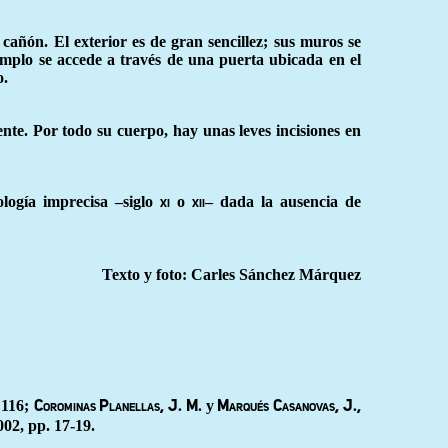
añón. El exterior es de gran sencillez; sus muros se
mplo se accede a través de una puerta ubicada en el
o.
nte. Por todo su cuerpo, hay unas leves incisiones en
ología imprecisa –siglo
o
– dada la ausencia de
xi
xii
Texto y foto: Carles Sánchez Márquez
 116;
y
Corominas Planellas, J. M.
Marqués Casanovas, J.,
002, pp. 17-19.