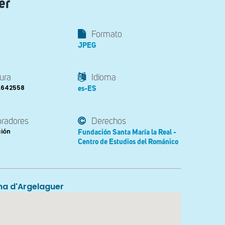
er
Formato
JPEG
ura
Idioma
2.642558
es-ES
oradores
Derechos
ción
Fundación Santa María la Real -
Centro de Estudios del Románico
na d'Argelaguer