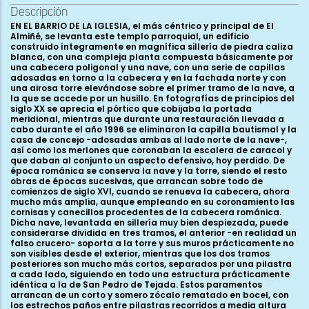
Descripción
EN EL BARRIO DE LA IGLESIA, el más céntrico y principal de El Almiñé, se levanta este templo parroquial, un edificio construido íntegramente en magnífica sillería de piedra caliza blanca, con una compleja planta compuesta básicamente por una cabecera poligonal y una nave, con una serie de capillas adosadas en torno a la cabecera y en la fachada norte y con una airosa torre elevándose sobre el primer tramo de la nave, a la que se accede por un husillo. En fotografías de principios del siglo XX se aprecia el pórtico que cobijaba la portada meridional, mientras que durante una restauración llevada a cabo durante el año 1996 se eliminaron la capilla bautismal y la casa de concejo -adosadas ambas al lado norte de la nave-, así como los merlones que coronaban la escalera de caracol y que daban al conjunto un aspecto defensivo, hoy perdido. De época románica se conserva la nave y la torre, siendo el resto obras de épocas sucesivas, que arrancan sobre todo de comienzos de siglo XVI, cuando se renueva la cabecera, ahora mucho más amplia, aunque empleando en su coronamiento las cornisas y canecillos procedentes de la cabecera románica. Dicha nave, levantada en sillería muy bien despiezada, puede considerarse dividida en tres tramos, el anterior -en realidad un falso crucero- soporta a la torre y sus muros prácticamente no son visibles desde el exterior, mientras que los dos tramos posteriores son mucho más cortos, separados por una pilastra a cada lado, siguiendo en todo una estructura prácticamente idéntica a la de San Pedro de Tejada. Estos paramentos arrancan de un corto y somero zócalo rematado en bocel, con los estrechos paños entre pilastras recorridos a media altura por una imposta ajedrezada de la que parten tres ventanales, dos en el lado sur y uno en el norte. Los tres ventanales siguen el mismo esquema: saetera rectangular enmarcada en arco doblado de medio punto, con la rosca exterior lisa, trasdosada por chambrana ajedrezada y con la interior formada por arco moldurado a base de bocel y caveto cargado con puntas de clavo, descansando sobre columnillas y acogiendo un pequeño tímpano. La ventana que se halla en el tramo oriental de la fachada sur fue destruida en buena parte cuando hacia el siglo XVIII se abrió la actual portada, pero la más occidental conserva su estructura completa, con las columnillas de basas áticas y capiteles de anchas hojas lisas rematadas en rollos o bolas y en el ábaco pequeños escudetes con estrellas talladas a bisel. Los cimacios son ajedrezados, prolongándose en impostas que recorren todo el paño, mientras que el tímpano se decora con perímetro perlado y cruz griega en el campo. Prácticamente idéntica es la única ventana que se abre en el muro norte, aunque en este caso de la cruz del tímpano parten algunos zarcillos. Dicha ventana se halla en el paño más occidental, mientras que en el oriental se abre una de las dos portadas románicas que conserva el edificio y que se encontraba cubierta por el baptisterio hasta la restauración de 1996. Es un arco de medio punto de a rquivoltas profusamente molduradas, que de adentro afuera se decoran de la siguiente manera: en primer lugar un grueso sogueado, le sigue una nacela rellena de motivos geométricos y figurados (cubos, rollos, rosetas, pitones y cabecitas felinas); a continuación una pequeña escocia con rosetas, zarcillos o ajedrezados; de nuevo se halla un bocel, al que sigue una escocia con puntas de clavo, para finalizar con otro sogueado que precede a la chambrana ajedrezada. Todo este sistema de arquivoltas descansa en cuatro columnillas acodilladas que parten del zócalo inferior que recorre el muro y se componen de basas áticas con bolas, fustes monolíticos y capiteles como los de las ventanas, aunque ahora con las hojas nervadas y acompañadas por pequeñas rosetas, mientras que los cimacios son ajedrezados, prolongándose hasta enlazar con la base de la chambrana. Su composición, presidida por los gruesos sogueados, nos remite en cierto modo a las portadas de Huidobro, Condado de Valdivielso, Valdenoceda y San Pedro de Tejada, iglesias con las que guarda por lo general también otras relaciones. Esta portada se halla a ras de muro, presentando además la particularidad de encontrarse descentrada en el propio paño. Un mutilado tejaroz la cubre, con una cornisa reconstruida, sostenida por cinco canes, de los que sólo dos son originales -además muy maltratados-, con formas geométricas rectangulares, rematadas en bolas o rollos perdidos. La otra portada se halla en el muro sur, bajo la torre y fue inutilizada cuando ante ella se construyó el husillo, obra que creemos ya gótica. Entonces este vano se macizó en buena parte y sólo se dejó un pequeño hueco para acceder a la escalera desde el interior del templo, aunque finalmente, ya con posterioridad a la Edad Media, al abrirse una nueva puerta en la base exterior del husillo, se cerró definitivamente. Hasta la restauración de 1996 un retablo barroco ocultaba en el interior el arco de medio punto peraltado de esta portada, mientras que su cara externa se llegaba a ver parcialmente dentro de la escalera de caracol, y a un costado del husillo, donde aflora el arco de medio punto moldurado con boceles y quizá trasdosado por una chambrana, que habría sido recortada. Muy llamativa es la fachada occidental, rematada en un hastial coronado por un piñón que se eleva por encima de la cubierta y culmina en una cruz. Hoy luce dos ventanas, una inferior, cuadrada, abierta en 1863, y otra superior, original románica, profusamente decorada. Consta ésta de saetera rectangular enmarcada en arco de medio punto abocinado, con tímpano central donde se ubican tres rosetas, la central de mayor tamaño. Bordea a este tímpano una moldura de grandes dientes de sierra abocelados, siguiendo a continuación un listel achaflanado cargado de hojas palmeadas que nacen de tallos sinuosos; tras esta cenefa hay otra de mayor anchura, aunque igualmente achaflanada, decorada con rombos, dando paso a un pequeño bocel y después a otra moldura dentada -con dientes mucho más pequeños-, y finalmente a la chambrana con ovas de tres hojitas. Las arquivoltas descansan en cuatro columnillas acodilladas, cuyos capiteles exteriores siguen la misma composición vegetal de los de las otras ventanas -hojas lisas en el norte y nervadas en el sur-, mientras que los interiores presentan a un águila frontal con las alas abiertas en el septentrional y dos gallináceas -sin duda dos pavos, a juzgar por el tipo de cresta y cola- en el meridional, completándose con unos cimacios de grueso bocel. Cubre a la ventana un pequeño tejaroz con cornisa de pitones y cinco canecillos, el más septentrional con un rectángulo rematado en rollo, y los otros cuatro con figuraciones animales: una cabeza de ciervo y tres cuadrúpedos, uno de los cuales parece ser un cerdo. Esta ventana posiblemente sea el elemento más significativo y conocido de esta iglesia de San Nicolás, constituyendo por otro lado el ejemplar más desarrollado de un tipo de ventanal que encontramos también en el mismo Valle de Valdivielso -como ocurre en Ta rtalés de los Montes-, pero igualmente en las más alejadas tierras de Villadiego, cual es el caso de Arenillas de Villadiego o Villaute. En común además con este último lugar comparte El Almiñé la presencia de esas parejas de gallináceas con estilizada cresta recta y plumaje de cola igualmente recto, que también se hallan en Condado de Valdivielso o en Huidobro . Por lo que respecta al alero de la nave, ha sufrido mucho por los añadidos posteriores, al norte por la casa concejo y al sur por el pórtico dieciochesco que fue desmantelado a mediados del siglo XX. En la fachada septentrional se conserva parcialmente la cornisa ajedrezada, con seis canes originales, dos de ellos con mutiladas figuras humanas, tres con cuadrúpedos -entre ellos un cerdo- y finalmente una cabeza de ciervo muy deteriorada. En el muro meridional la cornisa ajedrezada prácticamente está perdida -habiéndose reconstruido con formas lisas durante la restauración-, conservando sólo la parte que, como en el norte, giraba hacia el hastial y manteniendo una docena de canecillos, varios de ellos de dobles nacelas combinadas con figuras geométricas, además de al menos dos con restos de animales. Debió ser a comienzos del siglo XVI cuando se produjo la renovación de la cabecera, incorporándose parte del viejo alero en la nueva fábrica. De este modo la cornisa que hoy vemos combina piezas de nacela simple con otras ajedrezadas, de nacela con pitones y con un sogueado que nos remite a la decoración de la portada norte, el mismo sogueado con el que se decora también toda la cornisa de las cabeceras de San Pedro de Tejada y de San Martín de Elines. Los canecillos son en total 43, la mayoría de ancho formato de nacela, sin duda tallados a la vez que se levantó la cabecera, como demuestran los situados en los ángulos; entre los demás hay tres cabezas humanas de aspecto g rotesco, situadas en el lado norte, que también serían de época gótica, mientras que claramente románicos serían 17, once de ellos en el lado sur y seis en el norte. Son estos últimos los más visibles y mejor conservados, de buena talla, re p resentando de oeste a este los siguientes motivos: cabeza grotesca tocada con casco, posible grifo, león, pareja de cuadrúpedos -¿perros?- en lucha, toro, ave, peón lancero tocando el cuerno, saltimbanqui con cinturón de refuerzo dorsal, liebre, cabeza humana y ciervo. A todos ellos habría que sumar otro canecillo románico más, reutilizado durante la construcción del husillo y que re presenta a otro cuadrúpedo. La airosa torre que se alza en el primer tramo de la nave, o falso crucero, es posiblemente la obra más sobresaliente de todo el conjunto, dada la dificultad constructiva que supone y sobre todo por el complejo sistema de ventanales y columnas que muestra y que la convierte posiblemente en una de las mejores torres románicas de la región dentro de este tipo. La imagen que deb