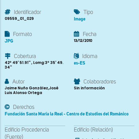
Identificador
Tipo
09559_01_029
Image
Formato
Fecha
JPG
13/12/2010
Cobertura
Idioma
42º 49' 51.91'' , Lomg:3º 35' 49.
es-ES
34''
Autor
Colaboradores
Jaime Nuño González,José
Sin información
Luis Alonso Ortega
Derechos
Fundación Santa María la Real - Centro de Estudios del Románico
Edificio Procedencia
Edificio (Relación)
(Fuente)