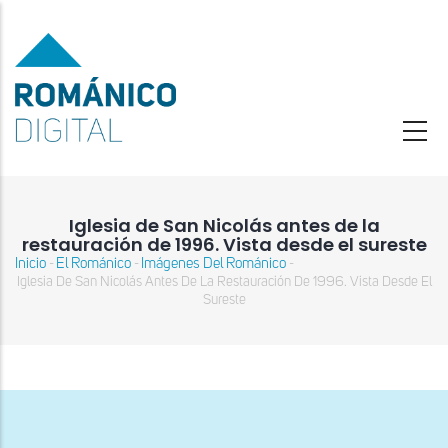
Pasar
al
contenido
principal
Iglesia de San Nicolás antes de la
restauración de 1996. Vista desde el sureste
Inicio
El Románico
Imágenes Del Románico
-
-
-
Sobrescribir
Iglesia De San Nicolás Antes De La Restauración De 1996. Vista Desde El
enlaces
Sureste
de
ayuda
a
la