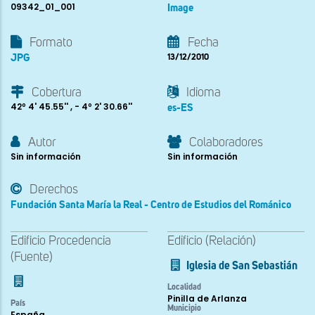
09342_01_001
Image
Formato
Fecha
JPG
13/12/2010
Cobertura
Idioma
42º 4' 45.55'' , - 4º 2' 30.66''
es-ES
Autor
Colaboradores
Sin información
Sin información
Derechos
Fundación Santa María la Real - Centro de Estudios del Románico
Edificio Procedencia
Edificio (Relación)
(Fuente)
Iglesia de San Sebastián
Localidad
Pinilla de Arlanza
País
Municipio
España