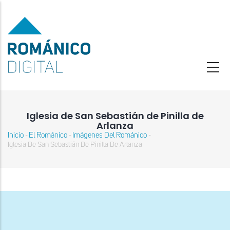
Pasar
al
contenido
principal
Iglesia de San Sebastián de Pinilla de
Arlanza
Inicio
El Románico
Imágenes Del Románico
-
-
-
Sobrescribir
Iglesia De San Sebastián De Pinilla De Arlanza
enlaces
de
ayuda
a
la