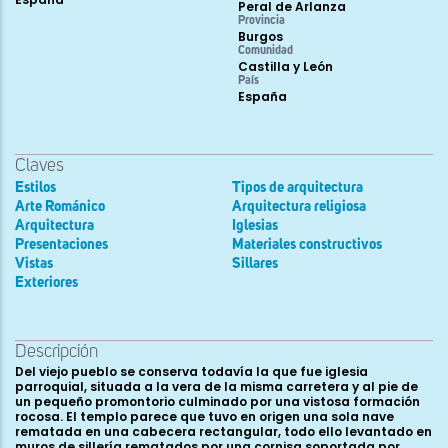
Peral de Arlanza
Provincia
Burgos
Comunidad
Castilla y León
País
España
Claves
Estilos
Tipos de arquitectura
Arte Románico
Arquitectura religiosa
Arquitectura
Iglesias
Presentaciones
Materiales constructivos
Vistas
Sillares
Exteriores
Descripción
Del viejo pueblo se conserva todavía la que fue iglesia
parroquial, situada a la vera de la misma carretera y al pie de
un pequeño promontorio culminado por una vistosa formación
rocosa. El templo parece que tuvo en origen una sola nave
rematada en una cabecera rectangular, todo ello levantado en
muros de sillería rematados por una cornisa soportada por