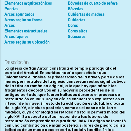
Elementos arquitectónicos
Bóvedas de cuarto de esfera
Puertas
Bóvedas
Arcos apuntados
Cubiertas de madera
Arcos según su forma
Cubiertas
Arcos
Coros
Elementos estructurales
Coros altos
Arcos fajones
Sotocoros
Arcos según su ubicación
Descripción
La iglesia de San Antón constituía el templo parroquial del
barrio del Arrabal. En puridad habría que señalar que
únicamente el ábside, el primer tramo de la nave y parte de los
muros perimetrales de la iglesia conservan restos significativos
de la fábrica románica original, a lo que hay que añadir los
fragmentos decorativos en su mayoría procedentes de la
antigua portada, que fueron hallados durante el proceso de
restauración en 1988. Hoy en día se encuentran expuestos en el
interior de la nave. El resto de la edificación es datable a partir
del siglo XV, o incluso posterior, como es el caso de la torre
mudéjar, cuya cronología se retrasa hasta la primera mitad del
siglo XVI. Su aspecto actual responde a las labores de
restauración emprendidas a partir de 1984. En origen se levantó
con una combinación de mampostería, sillares de piedra caliza
tallados de un modo poco experto, tapial y ladrillo. En las