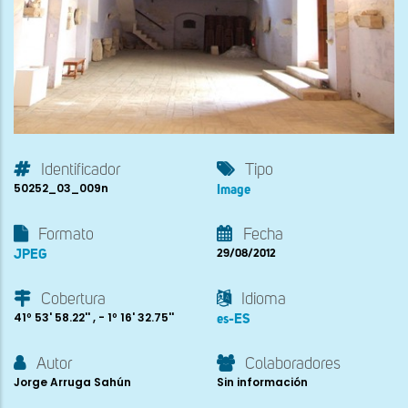
Identificador
Tipo
50252_03_009n
Image
Formato
Fecha
JPEG
29/08/2012
Cobertura
Idioma
41º 53' 58.22'' , - 1º 16' 32.75''
es-ES
Autor
Colaboradores
Jorge Arruga Sahún
Sin información