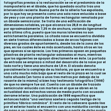
fotografías previas a la restauración se ve el predominio de la
mampostería en el ábside, que ha quedado oculta tras una
intervención reciente. Buena parte de la sillería fue expoliada,
por lo que hoy se presenta como una sola nave enlucida a base
de yeso y con una planta de forma rectangular rematada por
un ábside semicircular. Se trata de una edificación de
dimensiones notables, ya que alcanza los 28,8 m de longitud
por aproximadamente 7,35 m de anchura, variando ligeramente
esta última cifra, puesto que los muros laterales no son
estrictamente paralelos. La citada nave se encuentra dividida
en siete tramos diferenciados a base de arcos fajones con
diversos grados de apuntamiento, desde los de la zona de los
pies, en los cuales éste es más acentuado, hasta otros en los
que apenas si se aprecia. Los tres primeros apean en pequeñas
pilastras de planta rectangular adosadas al muro, mientras
que los siguientes se apoyan directamente en éste. La portada
de entrada se emplaza a mitad del desarrollo de la nave por el
lado norte y tiene una anchura de 1,8 m. El alzado denota
parcialmente lo complejo de su historia, ya que se encuentra a
una cota mucho más baja que el resto de la plaza en la cual se
halla situada (en torno a unos tres metros por debajo de la
rasante de la misma) si bien hay testimonio fotográfico (1998)
de que no siempre fue así. Cuenta con un ábside de trazado
semicircular enlucido con mortero en el que se abren en la
actualidad dos estrechos vanos de medio punto con acusado
derrame interior. Una publicación de 1998 especifica que
entonces había “una ventana saetera cegada testigo de la
primitiva fábrica románica”. El resto de la cabecera queda lisa
por el exterior hasta el encuentro con una moldurilla corrida que
da paso a un cambio de fábrica, siendo a partir de dicho punto