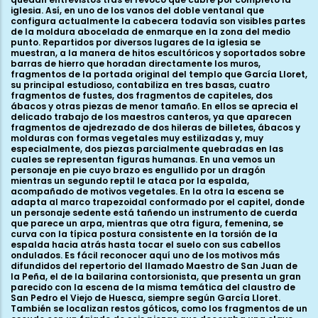
iglesia. Así, en uno de los vanos del doble ventanal que
configura actualmente la cabecera todavía son visibles partes
de la moldura abocelada de enmarque en la zona del medio
punto. Repartidos por diversos lugares de la iglesia se
muestran, a la manera de hitos escultóricos y soportados sobre
barras de hierro que horadan directamente los muros,
fragmentos de la portada original del templo que García Lloret,
su principal estudioso, contabiliza en tres basas, cuatro
fragmentos de fustes, dos fragmentos de capiteles, dos
ábacos y otras piezas de menor tamaño. En ellos se aprecia el
delicado trabajo de los maestros canteros, ya que aparecen
fragmentos de ajedrezado de dos hileras de billetes, ábacos y
molduras con formas vegetales muy estilizadas y, muy
especialmente, dos piezas parcialmente quebradas en las
cuales se representan figuras humanas. En una vemos un
personaje en pie cuyo brazo es engullido por un dragón
mientras un segundo reptil le ataca por la espalda,
acompañado de motivos vegetales. En la otra la escena se
adapta al marco trapezoidal conformado por el capitel, donde
un personaje sedente está tañendo un instrumento de cuerda
que parece un arpa, mientras que otra figura, femenina, se
curva con la típica postura consistente en la torsión de la
espalda hacia atrás hasta tocar el suelo con sus cabellos
ondulados. Es fácil reconocer aquí uno de los motivos más
difundidos del repertorio del llamado Maestro de San Juan de
la Peña, el de la bailarina contorsionista, que presenta un gran
parecido con la escena de la misma temática del claustro de
San Pedro el Viejo de Huesca, siempre según García Lloret.
También se localizan restos góticos, como los fragmentos de un