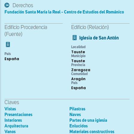
Derechos
Fundación Santa María la Real - Centro de Estudios del Románico
Edificio Procedencia
Edificio (Relación)
(Fuente)
Iglesia de San Antón
Localidad
Tauste
País
Municipio
España
Tauste
Provincia
Zaragoza
Comunidad
Aragón
País
España
Claves
Vistas
Pilastras
Presentaciones
Naves
Interiores
Partes de una iglesia
Arquitectura
Enlucidos
Vanos
Materiales constructivos