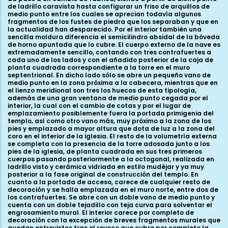
de ladrillo caravista hasta configurar un friso de arquillos de
medio punto entre los cuales se aprecian todavía algunos
fragmentos de los fustes de piedra que los separaban y que en
la actualidad han desparecido. Por el interior también una
sencilla moldura diferencia el semicilindro absidal de la bóveda
de horno apuntada que lo cubre. El cuerpo externo de la nave es
extremadamente sencillo, contando con tres contrafuertes a
cada uno de los lados y con el añadido posterior de la caja de
planta cuadrada correspondiente a la torre en el muro
septentrional. En dicho lado sólo se abre un pequeño vano de
medio punto en la zona próxima a la cabecera, mientras que en
el lienzo meridional son tres los huecos de esta tipología,
además de una gran ventana de medio punto cegada por el
interior, la cual con el cambio de cotas y por el lugar de
emplazamiento posiblemente fuera la portada primigenia del
templo, así como otro vano más, muy próximo a la zona de los
pies y emplazado a mayor altura que dota de luz a la zona del
coro en el interior de la iglesia. El resto de la volumetría externa
se completa con la presencia de la torre adosada junto a los
pies de la iglesia, de planta cuadrada en sus tres primeros
cuerpos pasando posteriormente a la octogonal, realizada en
ladrillo visto y cerámica vidriada en estilo mudéjar y ya muy
posterior a la fase original de construcción del templo. En
cuanto a la portada de acceso, carece de cualquier resto de
decoración y se halla emplazada en el muro norte, entre dos de
los contrafuertes. Se abre con un doble vano de medio punto y
cuenta con un doble tejadillo con teja curva para solventar el
engrosamiento mural. El interior carece por completo de
decoración con la excepción de breves fragmentos murales que
quedan entrevistos tras el revoco que cubre por completo la