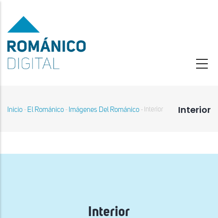
Pasar
al
contenido
principal
Interior
Inicio
El Románico
Imágenes Del Románico
Interior
-
-
-
Sobrescribir
enlaces
de
ayuda
a
la
navegación
Interior