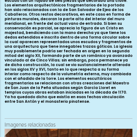
escudo con un fajado de seis piezas que decoraba una clave.
Los elementos arquitectónicos fragmentarios de la portada
han sido relacionados con la de San Salvador de Ejea de los
Caballeros. Otros restos decorativos, en este caso en forma de
pinturas murales, decoran la parte alta del interior del muro
meridional, en frente del actual vano de entrada. Si bien su
conservación es parcial, se aprecia la figura de un Cristo en
majestad, bendiciendo con la mano derecha ya que tiene los
dedos extendidos e inscrito dentro de una forma circular sobre
la cual aparecen representados unos escudos y fragmentos de
una arquitectura que tiene innegables trazas góticas. La iglesia
muy posiblemente podría ser fechada en origen en la segunda
mitad del siglo XII, formando parte de un románico ya avanzado
vinculado al de Cinco Villas; sin embargo, poco permanece ya
de dicha construcción, la cual se vio sustancialmente alterada
en los siglos XV y XVI, tanto en lo que respecta a su forma
interior como respecto de la volumetría externa, muy cambiada
con el añadido de la torre. Los elementos escultóricos
fragmentarios se relacionan con otras creaciones del Maestro
de San Juan de la Peña situadas según García Lloret en
templos cuyas obras estaban iniciadas en la década de 1170.
Ya ha quedado dicho que existía en esas fechas vinculación
entre San Antón y el monasterio pinatense.
Imagenes relacionadas