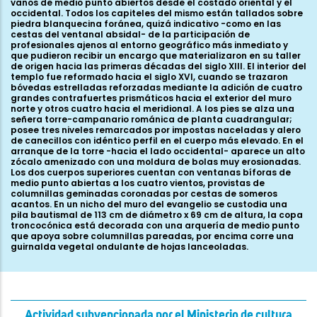
vanos de medio punto abiertos desde el costado oriental y el
occidental. Todos los capiteles del mismo están tallados sobre
piedra blanquecina foránea, quizá indicativo -como en las
cestas del ventanal absidal- de la participación de
profesionales ajenos al entorno geográfico más inmediato y
que pudieron recibir un encargo que materializaron en su taller
de origen hacia las primeras décadas del siglo XIII. El interior del
templo fue reformado hacia el siglo XVI, cuando se trazaron
bóvedas estrelladas reforzadas mediante la adición de cuatro
grandes contrafuertes prismáticos hacia el exterior del muro
norte y otros cuatro hacia el meridional. A los pies se alza una
señera torre-campanario románica de planta cuadrangular;
posee tres niveles remarcados por impostas naceladas y alero
de canecillos con idéntico perfil en el cuerpo más elevado. En el
arranque de la torre -hacia el lado occidental- aparece un alto
zócalo amenizado con una moldura de bolas muy erosionadas.
Los dos cuerpos superiores cuentan con ventanas bíforas de
medio punto abiertas a los cuatro vientos, provistas de
columnillas geminadas coronadas por cestas de someros
acantos. En un nicho del muro del evangelio se custodia una
pila bautismal de 113 cm de diámetro x 69 cm de altura, la copa
troncocónica está decorada con una arquería de medio punto
que apoya sobre columnillas pareadas, por encima corre una
guirnalda vegetal ondulante de hojas lanceoladas.
Actividad subvencionada por el Ministerio de cultura