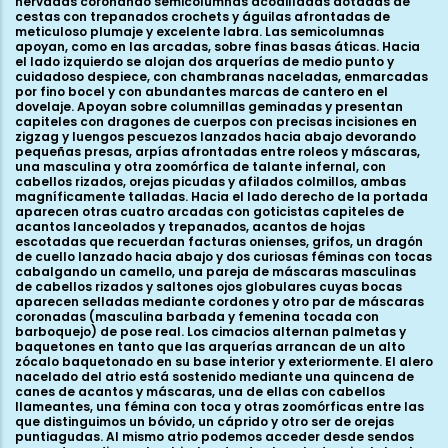
nervadas coronando semicolumnas acodilladas dotadas de
cestas con trepanados crochets y águilas afrontadas de
meticuloso plumaje y excelente labra. Las semicolumnas
apoyan, como en las arcadas, sobre finas basas áticas. Hacia
el lado izquierdo se alojan dos arquerías de medio punto y
cuidadoso despiece, con chambranas naceladas, enmarcadas
por fino bocel y con abundantes marcas de cantero en el
dovelaje. Apoyan sobre columnillas geminadas y presentan
capiteles con dragones de cuerpos con precisas incisiones en
zigzag y luengos pescuezos lanzados hacia abajo devorando
pequeñas presas, arpías afrontadas entre roleos y máscaras,
una masculina y otra zoomórfica de talante infernal, con
cabellos rizados, orejas picudas y afilados colmillos, ambas
magníficamente talladas. Hacia el lado derecho de la portada
aparecen otras cuatro arcadas con goticistas capiteles de
acantos lanceolados y trepanados, acantos de hojas
escotadas que recuerdan facturas onienses, grifos, un dragón
de cuello lanzado hacia abajo y dos curiosas féminas con tocas
cabalgando un camello, una pareja de máscaras masculinas
de cabellos rizados y saltones ojos globulares cuyas bocas
aparecen selladas mediante cordones y otro par de máscaras
coronadas (masculina barbada y femenina tocada con
barboquejo) de pose real. Los cimacios alternan palmetas y
baquetones en tanto que las arquerías arrancan de un alto
zócalo baquetonado en su base interior y exteriormente. El alero
nacelado del atrio está sostenido mediante una quincena de
canes de acantos y máscaras, una de ellas con cabellos
llameantes, una fémina con toca y otras zoomórficas entre las
que distinguimos un bóvido, un cáprido y otro ser de orejas
puntiagudas. Al mismo atrio podemos acceder desde sendos