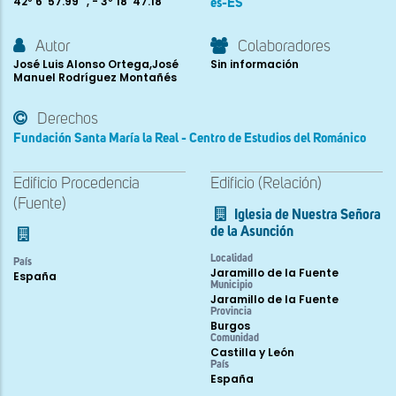
42º 6' 57.99'' , - 3º 18' 47.18''
es-ES
Autor
Colaboradores
José Luis Alonso Ortega,José
Sin información
Manuel Rodríguez Montañés
Derechos
Fundación Santa María la Real - Centro de Estudios del Románico
Edificio Procedencia
Edificio (Relación)
(Fuente)
Iglesia de Nuestra Señora
de la Asunción
Localidad
País
Jaramillo de la Fuente
España
Municipio
Jaramillo de la Fuente
Provincia
Burgos
Comunidad
Castilla y León
País
España