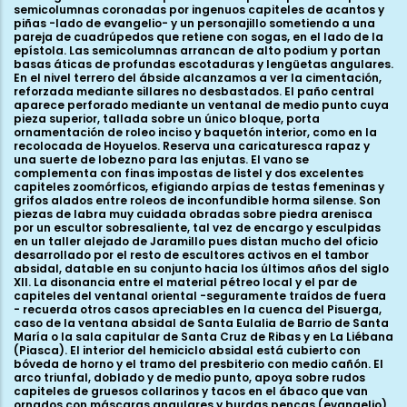
semicolumnas coronadas por ingenuos capiteles de acantos y
piñas -lado de evangelio- y un personajillo sometiendo a una
pareja de cuadrúpedos que retiene con sogas, en el lado de la
epístola. Las semicolumnas arrancan de alto podium y portan
basas áticas de profundas escotaduras y lengüetas angulares.
En el nivel terrero del ábside alcanzamos a ver la cimentación,
reforzada mediante sillares no desbastados. El paño central
aparece perforado mediante un ventanal de medio punto cuya
pieza superior, tallada sobre un único bloque, porta
ornamentación de roleo inciso y baquetón interior, como en la
recolocada de Hoyuelos. Reserva una caricaturesca rapaz y
una suerte de lobezno para las enjutas. El vano se
complementa con finas impostas de listel y dos excelentes
capiteles zoomórficos, efigiando arpías de testas femeninas y
grifos alados entre roleos de inconfundible horma silense. Son
piezas de labra muy cuidada obradas sobre piedra arenisca
por un escultor sobresaliente, tal vez de encargo y esculpidas
en un taller alejado de Jaramillo pues distan mucho del oficio
desarrollado por el resto de escultores activos en el tambor
absidal, datable en su conjunto hacia los últimos años del siglo
XII. La disonancia entre el material pétreo local y el par de
capiteles del ventanal oriental -seguramente traídos de fuera
- recuerda otros casos apreciables en la cuenca del Pisuerga,
caso de la ventana absidal de Santa Eulalia de Barrio de Santa
María o la sala capitular de Santa Cruz de Ribas y en La Liébana
(Piasca). El interior del hemiciclo absidal está cubierto con
bóveda de horno y el tramo del presbiterio con medio cañón. El
arco triunfal, doblado y de medio punto, apoya sobre rudos
capiteles de gruesos collarinos y tacos en el ábaco que van
ornados con máscaras angulares y burdas pencas (evangelio)