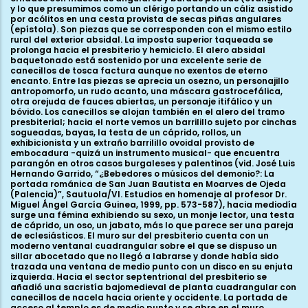
y lo que presumimos como un clérigo portando un cáliz asistido
por acólitos en una cesta provista de secas piñas angulares
(epístola). Son piezas que se corresponden con el mismo estilo
rural del exterior absidal. La imposta superior taqueada se
prolonga hacia el presbiterio y hemiciclo. El alero absidal
baquetonado está sostenido por una excelente serie de
canecillos de tosca factura aunque no exentos de eterno
encanto. Entre las piezas se aprecia un osezno, un personajillo
antropomorfo, un rudo acanto, una máscara gastrocefálica,
otra orejuda de fauces abiertas, un personaje itifálico y un
bóvido. Los canecillos se alojan también en el alero del tramo
presbiterial; hacia el norte vemos un barrilillo sujeto por cinchas
sogueadas, bayas, la testa de un cáprido, rollos, un
exhibicionista y un extraño barrilillo ovoidal provisto de
embocadura -quizá un instrumento musical- que encuentra
parangón en otros casos burgaleses y palentinos (vid. José Luis
Hernando Garrido, “¿Bebedores o músicos del demonio?: La
portada románica de San Juan Bautista en Moarves de Ojeda
(Palencia)”, Sautuola/VI. Estudios en homenaje al profesor Dr.
Miguel Ángel García Guinea, 1999, pp. 573-587), hacia mediodía
surge una fémina exhibiendo su sexo, un monje lector, una testa
de cáprido, un oso, un jabato, más lo que parece ser una pareja
de eclesiásticos. El muro sur del presbiterio cuenta con un
moderno ventanal cuadrangular sobre el que se dispuso un
sillar abocetado que no llegó a labrarse y donde había sido
trazada una ventana de medio punto con un disco en su enjuta
izquierda. Hacia el sector septentrional del presbiterio se
añadió una sacristía bajomedieval de planta cuadrangular con
canecillos de nacela hacia oriente y occidente. La portada de
acceso al templo es de medio punto y se abre en el muro