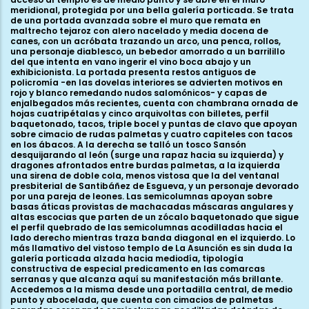
meridional, protegida por una bella galería porticada. Se trata
de una portada avanzada sobre el muro que remata en
maltrecho tejaroz con alero nacelado y media docena de
canes, con un acróbata trazando un arco, una penca, rollos,
una personaje diablesco, un bebedor amorrado a un barrilillo
del que intenta en vano ingerir el vino boca abajo y un
exhibicionista. La portada presenta restos antiguos de
policromía -en las dovelas interiores se advierten motivos en
rojo y blanco remedando nudos salomónicos- y capas de
enjalbegados más recientes, cuenta con chambrana ornada de
hojas cuatripétalas y cinco arquivoltas con billetes, perfil
baquetonado, tacos, triple bocel y puntas de clavo que apoyan
sobre cimacio de rudas palmetas y cuatro capiteles con tacos
en los ábacos. A la derecha se talló un tosco Sansón
desquijarando al león (surge una rapaz hacia su izquierda) y
dragones afrontados entre burdas palmetas, a la izquierda
una sirena de doble cola, menos vistosa que la del ventanal
presbiterial de Santibáñez de Esgueva, y un personaje devorado
por una pareja de leones. Las semicolumnas apoyan sobre
basas áticas provistas de machacadas máscaras angulares y
altas escocias que parten de un zócalo baquetonado que sigue
el perfil quebrado de las semicolumnas acodilladas hacia el
lado derecho mientras traza banda diagonal en el izquierdo. Lo
más llamativo del vistoso templo de La Asunción es sin duda la
galería porticada alzada hacia mediodía, tipología
constructiva de especial predicamento en las comarcas
serranas y que alcanza aquí su manifestación más brillante.
Accedemos a la misma desde una portadilla central, de medio
punto y abocelada, que cuenta con cimacios de palmetas