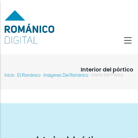
Pasar
al
contenido
principal
Interior del pórtico
Inicio
El Románico
Imágenes Del Románico
Interior Del Pórtico
-
-
-
Sobrescribir
enlaces
de
ayuda
a
la
navegación