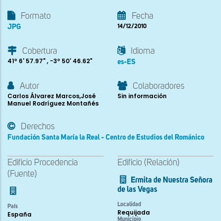
Formato
Fecha
JPG
14/12/2010
Cobertura
Idioma
41º 6' 57.97" , -3º 50' 46.62"
es-ES
Autor
Colaboradores
Carlos Álvarez Marcos,José
Sin información
Manuel Rodríguez Montañés
Derechos
Fundación Santa María la Real - Centro de Estudios del Románico
Edificio Procedencia
Edificio (Relación)
(Fuente)
Ermita de Nuestra Señora
de las Vegas
Localidad
País
Requijada
España
Municipio