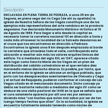
Descripción
ENCLAVADA EN PLENA TIERRA DE PEDRAZA, a unos 35 km de Segovia, en plena vega del río Cega (de ahí su apellido) la iglesia de Nuestra Señora de las Vegas constituye una de los ejemplos más representativos del arte románico en la provincia segoviana. Fue declarada Monumento Histórico-Artístico el 19 de Agosto de 1969. Para llegar a ella desde la capital es necesario tomar la carretera nacional 101 en dirección a Soria y nada más atravesar la localidad de La Salceda desviarnos en el cruce que nos encontramos en dirección a Pedraza. Encontramos la iglesia unos 8 km después emplazada al borde la carretera que atraviesa todo el valle, contribuyendo esta ubicación a resaltar aún más los valores arquitectónicos del edificio. Ya a mediados del siglo XIII, en 1247, aparece citado este lugar como Sancta Maria de las Vegas en un plan de distribución del cabildo catedralicio en el que rentaba diez maravedís menos dieciocho dineros. Es posible, por tanto, que en el entorno de la iglesia se ubicase un antigua poblado, que junto con los desaparecidos asentamientos de Oteruelo y Cega y el actual de Requijada, pudieron conformar el concejo de Las Vegas citado en el mencionado documento. Dicho concejo ya debía ser bastante reducido a mediados del siglo XV como se deduce de una visita pastoral de 1446 en la que se señala que el cura solamente aparecía por allí una vez por semana diciendo misa “con hostias que avían mal sabor por ser de tan luengo tiempo fechas que olían”. En la actualidad, la iglesia se encuentra totalmente aislada teniendo como núcleo de población más cercano a unos 2 km el pueblo de Requijada. Madoz en 1849 considera este templo como una de las dos ermitas del pueblo que se encontraba “a 1/8 leg. de él, en el camino de Pedraza para Segovia que sirvió en lo anterior de parroquia y en ella se celebra el día 8 de setiembre función y romería”. En 1812 la iglesia se convirtió en un anejo de la parroquia de Arahuetes y civilmente Requijada pasó a formar parte del Ayuntamiento de Santiuste de Pedraza en 1847. Destacar también el cariño y la importancia que esta iglesia tiene para los habitantes de la zona ya que albergaba la imagen románica de la patrona de la tierra de Pedraza, la Virgen de las Vegas, actualmente custodiada en el templo parroquial de Requijada. Exteriormente nos encontramos ante un edificio de dimensiones considerables con tres naves con sus correspondientes ábsides, aunque los dos laterales presentan un testero recto y sobre uno de ellos, concretamente el septentrional, se alza la torre campanario de la iglesia. La iglesia cuenta también con un pórtico adosado al costado de la nave meridional. El material constructivo empleado permanece oculto en su mayor parte bajo una capa de enfoscado de color blanquecino aunque es posible presuponer que el cuerpo de la iglesia incluida la cabecera está realizada en mampostería reforzada por sillares en esquinas, ventanas y cornisa; no así el pórtico, erigido con posterioridad a la iglesia que se encuentra construido íntegramente con sillería. La cabecera de la iglesia presenta un esquema muy sencillo en cuanto a la decoración se refiere, solamente alterada por la presencia de las ventanas que iluminan el interior; el ábside principal es ligeramente más elevado que su adosado ábside sur y su tambor liso y oculto bajo capas de cal, únicamente está animado por tres pequeñas ventanas saeteras con un ligero abocinamiento interior construidas con sillería y ubicadas en cada uno de los laterales y en la parte central. La cornisa que sustenta el tejado tiene un perfil biselado y canecillos todos ellos de tipo caveto. El ábside sur, igualmente liso y enfoscado, tiene en centro una pequeña ventana de tipo saetera abocinada al interior, configurada mediante un pequeño arco de medio punto y dos pequeñas arquivoltas, la interna sobre minúsculos capiteles sin decoración y la externa recogida por jambas prismáticas y cimacios de nacela. La ventana queda protegida por una chambrana configurada sucesivamente por un fino bocel, una moldura de mediacaña y un listel. La cornisa y canecillos que rodean el perímetro de este ábside no presentan ninguna diferencia con los del ábside principal. Finalmente, el ábside más septentrional se encuentra enfoscado como los dos anteriores aunque aquí se pueden percibir en las esquinas unas líneas blancas que imitan un despiece de sillería. La ventana de la parte central, saetera con abocinamiento interno, está formada por un arquito de medio punto con intradós abocelado que descansa en estilizadas columnas de fustes monolíticos que llevan pequeños capiteles con hojas que vuelven sus puntas en espiral formando diminutos crochets; entre las hojas se tallan en cada cesta pequeñas cabecitas humanas. El arco se rodea por una arquivolta conformada por tres filas de boceles partidos o en zigzag decoración que, aunque aquí se utilice en una ventana, podemos verla en portadas y pórticos de iglesias de la provincia como San Pedro de Gaíllos, Castroserna de Arriba, El Arenal de Orejana, Cascajares, Muñoveros, Sotosalbos, o la ermita de la Virgen de las Nieves de Rebollo por citar sólo algunos ejemplos. Hemos apuntado con anterioridad cómo la torre de la iglesia se encuentra construida sobre el ábside norte de la misma, hecho éste que se repite en otras iglesias de la tierra de Pedraza, casos de Aldealengua de Pedraza o Arcones, pero también en iglesias de la capital como San Quirce o San Andrés; en el caso de Las Vegas el acceso original al primer piso de la torre se encuentra en la cara sur constituido por una pequeña puerta con forma de arco de medio punto que todavía se conserva a la cual se accedía por una escalera colocada en el espacio existente entre el ábside principal y el ábside norte. La existencia de este espacio entre las capillas viene motivado por el esviaje del ábside septentrional respecto a la línea recta que marca el muro de la nave norte. Es decir, creemos que en el momento de erección de la capilla norte los constructores románicos eligen desviar el ábside respecto al eje de la nave para poder colocar una escalera a la cual se tiene acceso desde el interior de la iglesia. Actualmente, esta escalera ha desaparecido colocándose en su lugar una escalera de metal, pero todavía es posible ver en el lateral sur de la torre los riñones de la bóveda de piedra que cubría la primitiva escalera de subida a la torre. En cuanto al último cuerpo de la torre que alberga las troneras, dos en cada lado, se tiene documentada su fecha de reedificación realizada entre 1756 y 1758. Continuando el recorrido por el exterior del templo, nos encontramos en el último tramo del muro norte con una pequeña puerta románica de sillería con un arco de medio punto conformado por dovelas lisas y sin decoración que apoya en jambas prismáticas con las esquinas matadas por un bocel, cimacios de nacela y una chambrana que rodea al arco con tres filas de billetes. Junto a ella se descubrió en las obras de restauración de la iglesia un arco de ladrillo también con forma de medio punto; el tamaño y forma de estos ladrillos junto con la existencia de otros restos romanos en el entorno cercano de la iglesia nos hacen elucubrar sobre la presencia de este arco en la iglesia románica como una pervivencia de una anterior construcción, probablemente una villa romana o una basílica paleocristiana. Y es que en las excavaciones arqueológicas efectuadas en el edificio en los años setenta del siglo pasado apareció bajo la iglesia no sólo una interesante necrópolis medieval con restos datables entre los siglos IX al XIV sino que también se comprobó la existencia de construcciones tardoromanas, concretamente una piscina bautismal de inmersión, hoy visible en la esquina suroccidental de la nave sur de la iglesia, y un mausoleo con restos de mosaico en el pórtico justo debajo de la entrada principal. Almagro Gorbea y Caballero Zoreda concluyen que estas dos construcciones de carácter religiosofunerario formarían parte de una villa latifundista perteneciente al Bajo Imperio datable aproximadamente en el siglo V d. C. Estos dos historiadores observaron también durante las excavaciones restos de cimentación que les llevan a pensar en la existencia de una basílica presidiendo todo el conjunto. Es necesario, por tanto, apuntar aquí como la sacralización del solar en el que se asienta la ermita de Nuestra Señora de las Vegas se ha mantenido al menos desde época romana. Al contrario de lo que ocurre en otras iglesias segovianas en las que el espacio del pórtico se extiende por los costados meridional y occidental del edificio, en el caso de Las Vegas, el pórtico solamente se encuentra adosado al lateral sur incluyendo, eso sí, en su longitud total la nave y el ábside; está formado por siete arcos de medio punto recogidos por columnas pareadas que apoyan en un banco corrido con las esquinas matadas por un fino bocel. El tejado del pórtico está sujetado por varios canecillos entre los que se conservan algunos figurados con la representación de rostros humanos, cabezas de felinos, aves, serpientes, etc... Dos son las entradas que se conservan ubicadas en los laterales sur y este, caracterizadas fundamentalmente por su sencillez: la principal está conformada por un arco de medio punto doblado recogido por jamas prismáticas lisas y trasdosado por una chambrana con perfil de media caña y listel. En los cimacios se conserva una decoración a base de estrellas de cuatro puntas inscritas en un doble círculo formado por un entrelazo vegetal. La entrada ubicado en el lado este del pórtico, bastante deteriorada, tiene también un arco de medio punto de doble rosca completado por chambrana y cimacio de nacela. Como ya hemos apuntado, son siete los arcos que conforman esta estancia todos ellos de formato muy similar apoyados en dobles columnas coronadas por interesantes capiteles. Comenzando la descripción de este a oeste, nos encontramos primero con una escena mitológica tallándose en las caras estrechas de la c