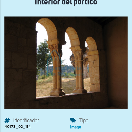
Interior del pórtico
Identificador
Tipo
40173_02_114
Image