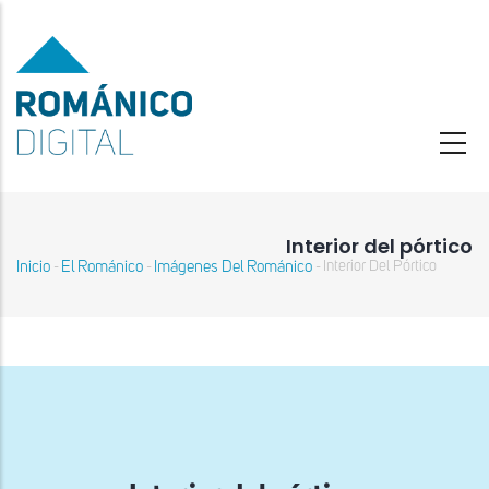
Pasar
al
contenido
principal
Interior del pórtico
Inicio
El Románico
Imágenes Del Románico
Interior Del Pórtico
-
-
-
Sobrescribir
enlaces
de
ayuda
a
la
navegación