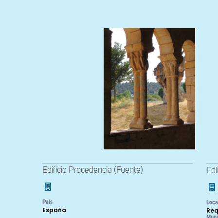
Edificio Procedencia (Fuente)
Edi
País
Loca
España
Req
Muni