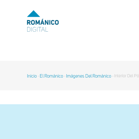
Pasar
al
MENU
TOP
contenido
principal
MAIN
NAVIGATION
Inicio
El Románico
Imágenes Del Románico
Interior Del Pó
-
-
-
Sobrescribir
enlaces
de
ayuda
a
la
navegación