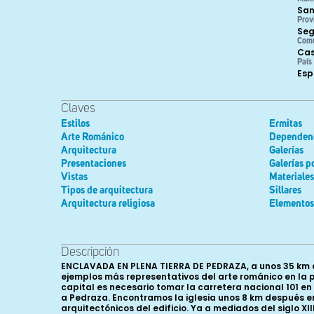
San
Prov
Seg
Com
Cas
País
Es
Claves
Estilos
Ermitas
Arte Románico
Dependen
Arquitectura
Galerías
Presentaciones
Galerías p
Vistas
Materiales
Tipos de arquitectura
Sillares
Arquitectura religiosa
Elementos 
Descripción
ENCLAVADA EN PLENA TIERRA DE PEDRAZA, a unos 35 km de Segovia, en plena vega del río Cega (de ahí su apellido) la iglesia de Nuestra Señora de las Vegas constituye una de los ejemplos más representativos del arte románico en la provincia segoviana. Fue declarada Monumento Histórico-Artístico el 19 de Agosto de 1969. Para llegar a ella desde la capital es necesario tomar la carretera nacional 101 en dirección a Soria y nada más atravesar la localidad de La Salceda desviarnos en el cruce que nos encontramos en dirección a Pedraza. Encontramos la iglesia unos 8 km después emplazada al borde la carretera que atraviesa todo el valle, contribuyendo esta ubicación a resaltar aún más los valores arquitectónicos del edificio. Ya a mediados del siglo XIII, en 1247, aparece citado este lugar como Sancta Maria de las Vegas en un plan de distribución del cabildo catedralicio en el que rentaba diez maravedís menos dieciocho dineros. Es posible, por tanto, que en el entorno de la iglesia se ubicase un antigua poblado, que junto con los desaparecidos asentamientos de Oteruelo y Cega y el actual de Requijada, pudieron conformar el concejo de Las Vegas citado en el mencionado documento. Dicho concejo ya debía ser bastante reducido a mediados del siglo XV como se deduce de una visita pastoral de 1446 en la que se señala que el cura solamente aparecía por allí una vez por semana diciendo misa “con hostias que avían mal sabor por ser de tan luengo tiempo fechas que olían”. En la actualidad, la iglesia se encuentra totalmente aislada teniendo como núcleo de población más cercano a unos 2 km el pueblo de Requijada. Madoz en 1849 considera este templo como una de las dos ermitas del pueblo que se encontraba “a 1/8 leg. de él, en el camino de Pedraza para Segovia que sirvió en lo anterior de parroquia y en ella se celebra el día 8 de setiembre función y romería”. En 1812 la iglesia se convirtió en un anejo de la parroquia de Arahuetes y civilmente Requijada pasó a formar parte del Ayuntamiento de Santiuste de Pedraza en 1847. Destacar también el cariño y la importancia que esta iglesia tiene para los habitantes de la zona ya que albergaba la imagen románica de la patrona de la tierra de Pedraza, la Virgen de las Vegas, actualmente custodiada en el templo parroquial de Requijada. Exteriormente nos encontramos ante un edificio de dimensiones considerables con tres naves con sus correspondientes ábsides, aunque los dos laterales presentan un testero recto y sobre uno de ellos, concretamente el septentrional, se alza la torre campanario de la iglesia. La iglesia cuenta también con un pórtico adosado al costado de la nave meridional. El material constructivo empleado permanece oculto en su mayor parte bajo una capa de enfoscado de color blanquecino aunque es posible presuponer que el cuerpo de la iglesia incluida la cabecera está realizada en mampostería reforzada por sillares en esquinas, ventanas y cornisa; no así el pórtico, erigido con posterioridad a la iglesia que se encuentra construido íntegramente con sillería. La cabecera de la iglesia presenta un esquema muy sencillo en cuanto