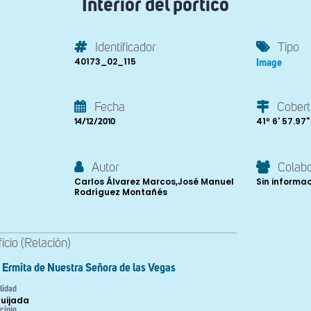
Interior del pórtico
Identificador
Tipo
40173_02_115
Image
Fecha
Cobert
41º 6' 57.97"
14/12/2010
Autor
Colab
Carlos Álvarez Marcos,José Manuel
Sin informa
Rodríguez Montañés
ficio (Relación)
Ermita de Nuestra Señora de las Vegas
lidad
uijada
cipio