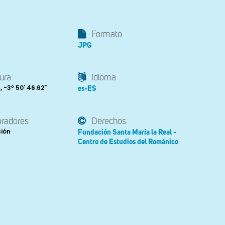
Formato
JPG
ura
Idioma
 , -3º 50' 46.62"
es-ES
oradores
Derechos
ción
Fundación Santa María la Real -
Centro de Estudios del Románico