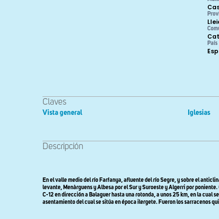
Cas
Prov
Lle
Com
Cat
País
Es
Claves
Vista general
Iglesias
Descripción
En el valle medio del río Farfanya, afluente del río Segre, y sobre el anticl
levante, Menàrguens y Albesa por el Sur y Suroeste y Algerri por poniente. 
C-12 en dirección a Balaguer hasta una rotonda, a unos 25 km, en la cual se 
asentamiento del cual se sitúa en época ilergete. Fueron los sarracenos qui