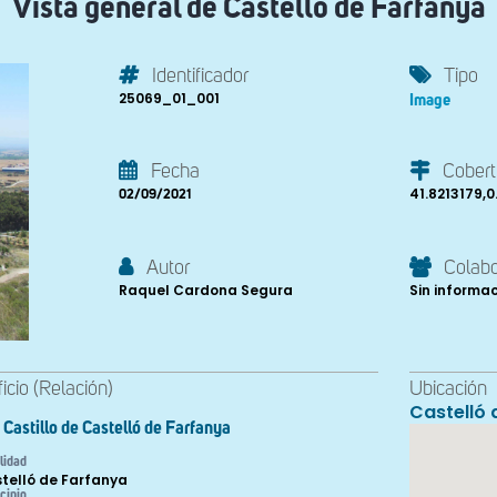
Vista general de Castelló de Farfanya
Identificador
Tipo
25069_01_001
Image
Fecha
Cobert
41.8213179,
02/09/2021
Autor
Colab
Raquel Cardona Segura
Sin informa
ficio (Relación)
Ubicación
Castelló 
Castillo de Castelló de Farfanya
lidad
telló de Farfanya
cipio