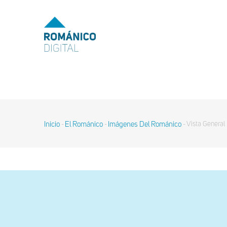
Pasar
al
MENU
TOP
contenido
principal
MAIN
NAVIGATION
Inicio
El Románico
Imágenes Del Románico
Vista General
-
-
-
Sobrescribir
enlaces
de
ayuda
a
la
navegación