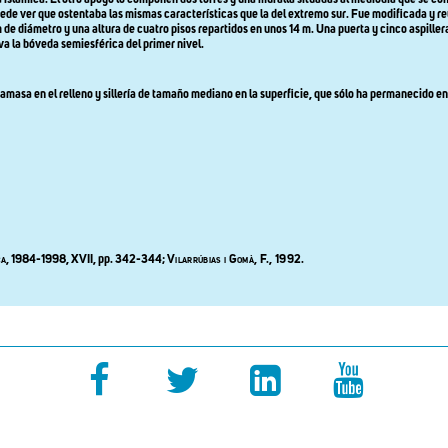
ede ver que ostentaba las mismas características que la del extremo sur. Fue modificada y reut
 de diámetro y una altura de cuatro pisos repartidos en unos 14 m. Una puerta y cinco aspille
rva la bóveda semiesférica del primer nivel.
asa en el relleno y sillería de tamaño mediano en la superficie, que sólo ha permanecido en al
ca, 1984-1998, XVII,
pp. 342-344;
Vilarrúbias i Gomà
, F., 1992.