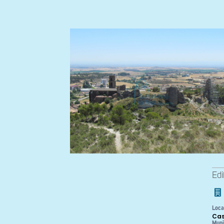
Edi
Loca
Cas
Muni