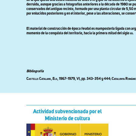
derruida, aunque gracias a fotografías anteriores a la década de 1980 se pu
conservados del antiguo recinto, formado por una planta circular de 5,50 m
por enlucidos posteriores y en el interior, pese a las alteraciones, se conse
El material de construcción de época feudal es mampostería ligada con argam
momento de la conquista del territorio, hacia la primera mitad del siglo
xii
.
Bibliografía
Castells Catalans, Els,
1967-1979, VI, pp. 343-354 y 444
;
Catalunya Romàni
Actividad subvencionada por el
Ministerio de cultura