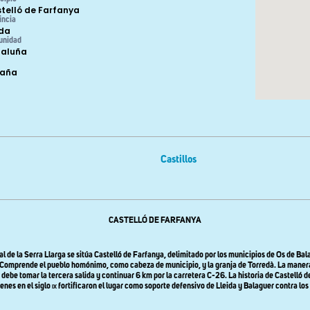
telló de Farfanya
incia
ida
unidad
aluña
paña
Castillos
CASTELLÓ DE FARFANYA
inal de la Serra Llarga se sitúa Castelló de Farfanya, delimitado por los municipios de Os de B
Comprende el pueblo homónimo, como cabeza de municipio, y la granja de Torredà. La manera más
debe tomar la tercera salida y continuar 6 km por la carretera C-26. La historia de Castelló de
enes en el siglo
ix
fortificaron el lugar como soporte defensivo de Lleida y Balaguer contra los 