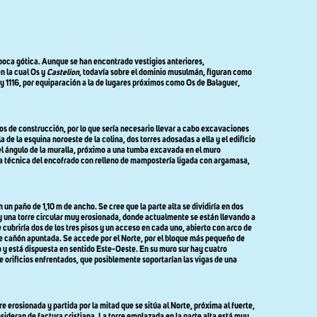
n época gótica. Aunque se han encontrado vestigios anteriores,
n la cual Os y
Castelion
, todavía sobre el dominio musulmán, figuran como
y 1116, por equiparación a la de lugares próximos como Os de Balaguer,
dos de construcción, por lo que sería necesario llevar a cabo excavaciones
a de la esquina noroeste de la colina, dos torres adosadas a ella y el edificio
 el ángulo de la muralla, próximo a una tumba excavada en el muro
la técnica del encofrado con relleno de mampostería ligada con argamasa,
 un paño de 1,10 m de ancho. Se cree que la parte alta se dividiría en dos
r, y una torre circular muy erosionada, donde actualmente se están llevando a
cubriría dos de los tres pisos y un acceso en cada uno, abierto con arco de
de cañón apuntada. Se accede por el Norte, por el bloque más pequeño de
o y está dispuesta en sentido Este-Oeste. En su muro sur hay cuatro
 de orificios enfrentados, que posiblemente soportarían las vigas de una
 erosionada y partida por la mitad que se sitúa al Norte, próxima al fuerte,
sideran de factura cristiana. La torre emplazada en la parte alta está muy