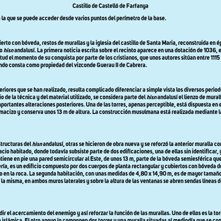
Castillo de Castelló de Farfanya
 a la que se puede acceder desde varios puntos del perímetro de la base.
bierto con bóveda, restos de murallas y la iglesia del castillo de Santa Maria, reconstruida e
o
hisn
andalusí. La primera noticia escrita sobre el recinto aparece en una dotación de 1036, e
d el momento de su conquista por parte de los cristianos, que unos autores sitúan entre 1115 
ando consta como propiedad del vizconde Guerau II de Cabrera.
riores que se han realizado, resulta complicado diferenciar a simple vista los diversos perio
 de la técnica y del material utilizado, se considera parte del
hisn
andalusí el lienzo de murall
ortantes alteraciones posteriores. Una de las torres, apenas perceptible, está dispuesta en
po macizo y conserva unos 13 m de altura. La construcción musulmana está realizada mediante 
structuras del
hisn
andalusí, otras se hicieron de obra nueva y se reforzó la anterior muralla con
spacio habitado, donde todavía subsiste parte de dos edificaciones, una de ellas sin identifica
iene en pie una pared semicircular al Este, de unos 13 m, parte de la bóveda semiesférica que 
ía, es un edificio compuesto por dos cuerpos de planta rectangular y cubiertos con bóveda 
vado en la roca. La segunda habitación, con unas medidas de 4,80 x 14,90 m, es de mayor tamañ
 de la misma, en ambos muros laterales y sobre la altura de las ventanas se abren sendas líneas
el acercamiento del enemigo y así reforzar la función de las murallas. Uno de ellos es la torre
 islámica. El otro apoyo lo componen dos torres y una muralla situadas al mediodía que se con