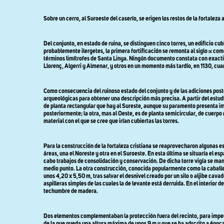
Sobre un cerro, al Suroeste del caserío, se erigen los restos de la fortaleza
Del conjunto, en estado de ruina, se distinguen cinco torres, un edificio cu
probablemente ilergetes, la primera fortificación se remonta al siglo
ix
com
términos limítrofes de Santa Linya. Ningún documento constata con exactitu
Llorenç, Algerri y Almenar, y otros en un momento más tardío, en 1130, cu
Como consecuencia del ruinoso estado del conjunto y de las adiciones poste
arqueológicas para obtener una descripción más precisa. A partir del estudio
de planta rectangular que hay al Sureste, aunque su paramento presenta imp
posteriormente; la otra, mas al Oeste, es de planta semicircular, de cuer
material con el que se cree que irían cubiertas las torres.
Para la construcción de la fortaleza cristiana se reaprovecharon algunas e
áreas, una el Noreste y otra en el Suroeste. En esta última se situaría el e
cabo trabajos de consolidación y conservación. De dicha torre vigía se mant
medio punto. La otra construcción, conocida popularmente como la caballer
unos 4,20 x 5,50 m, tras salvar el desnivel creado por un silo o aljibe ca
aspilleras simples de las cuales la de levante está derruida. En el interior
techumbre de madera.
Dos elementos complementaban la protección fuera del recinto, para impedir 
de la que queda una altura máxima de unos 9 m y que se ha adscrito a época