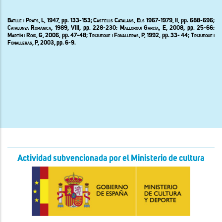
Batlle i Prats
, L, 1947, pp. 133-153;
Castells Catalans, Els 1967-1979,
II, pp. 688-696;
Catalunya Romànica
, 1989, VIII, pp. 228-230;
Mallorquí García
, E
, 2008,
pp. 25-66;
Martín i Roig
, G, 2006, pp. 47-48;
Trijueque i Fonalleras
, P, 1992, pp. 33- 44;
Trijueque i
Fonalleras
, P, 2003, pp. 6-9.
Actividad subvencionada por el Ministerio de cultura