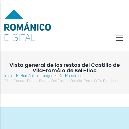
Pasar
al
contenido
principal
Vista general de los restos del Castillo de
Vila-romà o de Bell-lloc
Inicio
El Románico
Imágenes Del Románico
-
-
-
Sobrescribir
Vista General De Los Restos Del Castillo De Vila-Romà O De Bell-Lloc
enlaces
de
ayuda
a
la