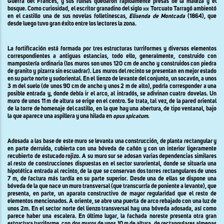
Guerra del Francés, y sus ruinas quedaron rápidamente presas de la maleza y el
bosque. Como curiosidad, el escritor granadino del siglo
xix
Torcuato Tarragó ambientó
en el castillo una de sus novelas folletinescas,
Elisenda de Montcada
(1864), que
desde luego tuvo gran éxito entre los lectores la zona.
La fortificación está formada por tres estructuras turriformes y diversos elementos
correspondientes a antiguas estancias, todo ello, generalmente, construido con
mampostería ordinaria (los muros son unos
120 cm
de ancho y construidos con piedra
de granito y pizarra sin escuadrar). Los muros del recinto se presentan en mejor estado
en su parte norte y sudoriental. En el lienzo de levante del conjunto, un socavón, a unos
3 m
del suelo (de unos
90 cm
de ancho y unos
2 m
de alto), podría corresponder a una
posible entrada y, donde debía ir el arco, al intradós, se adivinan cuatro dovelas. Un
muro de unos
11 m
de altura se erige en el centro. Se trata, tal vez, de la pared oriental
de la torre de homenaje del castillo, en la que hay una abertura, de tipo ventanal, bajo
la que aparece una aspillera y una hilada en
opus spicatum
.
Adosada a las base de este muro se levanta una construcción, de planta rectangular y
en parte derruida, cubierta con una bóveda de cañón y con un interior ligeramente
recubierto de estucado rojizo. A su muro sur se adosan varias dependencias similares
al resto de construcciones dispuestas en el sector suroriental, donde se situaría una
hipotética entrada al recinto, de la que se conservan dos torres rectangulares de unos
7 m, de factura más tardía en su parte superior. Desde una de ellas se dispone una
bóveda de la que nace un muro transversal (que transcurría de poniente a levante), que
presenta, en parte, un aparato constructivo de mayor regularidad que el resto de
elementos mencionados. A oriente, se abre una puerta de arco rebajado con una luz de
unos 2m. En el sector norte del lienzo transversal hay una bóveda adosada, así como
parece haber una escalera. En último lugar, la fachada noreste presenta otra gran