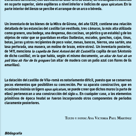
estructura turriforme, con dos muros de unos
10 m
de altura, de rectangulares almenas
en su parte superior, siete aspilleras a nivel inferior e indicios de
opus spicatum
. En la
parte interior del lienzo se percibe el arranque de un arco o bóveda.
Un inventario de los bienes de
la Mitra
de Girona, del año 1329, contiene una relación
detallada de las estancias del castillo
(un vestíbulo, tres cámaras, la más alta utilizada
como granero, una bodega, una despensa, dos cocinas, un pórtico y un establo)
y de los
objetos de valor que se guardaban en ellas (
ballestas, escudos, ganchos, cajas, tinas,
botas, jarras y otros recipientes de poco valor, mesas, bancos, hierros, una sartén, una
losa perforada, una masera, un molino de brazo, entre otros).
Un inventario posterior,
de 1411, menciona
la
capella de Sent Antoni del dit Castell
(la capilla de san SAntonio
de dicho castillo), en la que había, según el mismo documento,
un altar de fust ab un
pali blau ab flor de lis grogues
(un altar de madera con un palio azul con flores de lis
amarillas).
La datación del castillo de Vila-romà es notoriamente difícil, puesto que se conservan
pocos elementos que posibiliten su concreción. Por su aparato constructivo, que en
ocasiones insinúa un ligero
opus spicatum
, se puede creer que dichos muros (o parte de
ellos) pertenezcan a una construcción del siglo
xi
. En cualquier caso, a los elementos
primitivos de época feudal se fueron incorporando otros componentes de periodos
claramente posteriores.
Texto y fotos: Ana Victoria Paul Martínez
Bibliografía