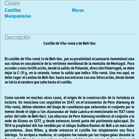
Claves
Castillos
Muros
Mamposterías
Descripción
Castillo de Vila-romà o de Bell-lloc
El castillo de Vila-romà (o de Bell-lloc, por su proximidad al santuario homónimo) alza
sus ruinas en una planicie de la vertiente meridional de la montaña de Montagut. Para
acceder a esta fortificación, desde la salida de Palamós, dirección Palafrugell, se debe
dejar
la C-31
y, en la rotonda, tomar la salida que indica Vila-romà. Una vez aquí, se
debe coger el camino de Bell-lloc hasta encontrarse con una bifurcación, desde donde
se inicia el sendero que sube hasta el castillo.
Como sucede en muchos otros casos, el origen de la construcción de la fortaleza es
incierto. Se menciona con seguridad en 1247, en el testamento de Pere Alemany de
Vila-romà, último miembro del linaje de castellanos que señoreaba el conjunto por lo
menos desde el siglo
xii
(un
Alamandus de Valle Lubrica
es mencionado en 1137 como
señor del valle de Bell-lloc). Los albaceas de Pere Alemany vendieron el conjunto a la
sede de Girona en 1277, y desde entonces formó parte del patrimonio episcopal. En
1514 la propiedad útil fue vendida por el obispo Guillem Ramon de Boïl a un mercader
gerundense, Joan Ribes, y desde entonces el castillo fue simplemente una finca
labriega. Ya en época moderna, el conjunto fue volado por las tropas galas durante la