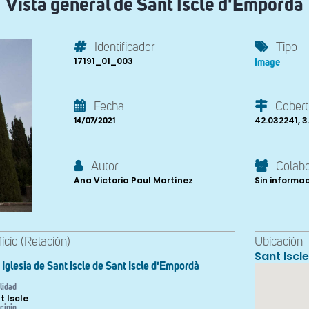
Vista general de Sant Iscle d'Empordà
Identificador
Tipo
17191_01_003
Image
Fecha
Cobert
42.032241, 
14/07/2021
Autor
Colab
Ana Victoria Paul Martínez
Sin informa
ficio (Relación)
Ubicación
Sant Iscl
Iglesia de Sant Iscle de Sant Iscle d'Empordà
lidad
t Iscle
cipio