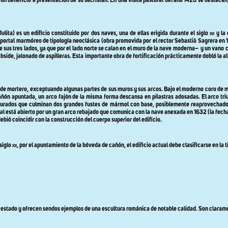
e un beneficio a presentación de su sacristán. En una visita pastoral del año 1420 se destacan
ita) es un edificio constituido por dos naves, una de ellas erigida durante el siglo
xii
y la
un portal marmóreo de tipología neoclásica (obra promovida por el rector Sebastià Sagrera en
 sus tres lados, ya que por el lado norte se calan en el muro de la nave moderna–
y un vano c
 ábside, jalonado de aspilleras. Esta importante obra de fortificación prácticamente dobló la 
a de mortero, exceptuando algunas partes de sus muros y sus arcos. Bajo el moderno coro de m
ñón apuntada, un arco fajón de la misma forma descansa en pilastras adosadas. El arco triu
figurados que culminan dos grandes fustes de mármol con base, posiblemente reaprovechados
onal está abierto por un gran arco rebajado que comunica con la nave anexada en 1632 (la fecha
bió coincidir con la construcción del cuerpo superior del edificio.
siglo
xii
, por el apuntamiento de la bóveda de cañón, el edificio actual debe clasificarse en la
n estado y ofrecen sendos ejemplos de una escultura románica de notable calidad. Son clarament