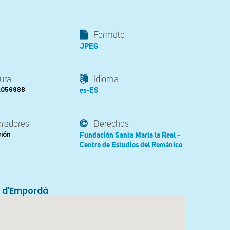
Formato
JPEG
ura
Idioma
3.056988
es-ES
oradores
Derechos
ción
Fundación Santa María la Real -
Centro de Estudios del Románico
e d'Empordà