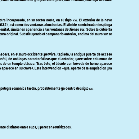
, entre los ornamentos y objetos litúrgicos, una custodia, una caja de cobre
 otra incorporada, en su sector norte, en el siglo
xvii
. El exterior de la nave
 1632), así como dos ventanas abocinadas. El ábside semicircular despliega
enital, similar en apariencia a las ventanas del lienzo sur. Sobre la cubierta
altura original. Substituyendo el campanario anterior, encima del muro sur se
adera, en el muro occidental pervive, tapiada, la antigua puerta de acceso
nfal, de análogas características que el anterior, yace sobre columnas de
 de un templo clásico. Tras éste, el ábside con bóveda de horno aparece
 aparece en su clave). Esta intervención –que, aparte de la ampliación y la
 tipología románica tardía, probablemente ya dentro del siglo
xiii
.
e distintos entre ellos, y parecen reutilizados.