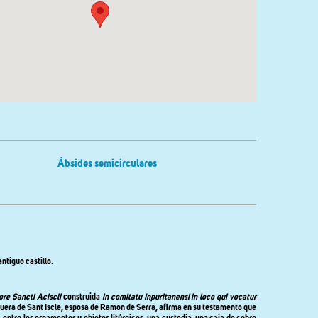
Ábsides semicirculares
ntiguo castillo.
ore Sancti Aciscli
construida
in comitatu Inpuritanensi in loco qui vocatur
uera de Sant Iscle, esposa de Ramon de Serra, afirma en su testamento que