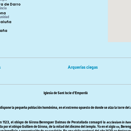
ra de Darro
incia
ona
unidad
aluña
paña
s
Arquerías ciegas
Iglesia de Sant Iscle d’Empordà
 dispone la pequeña población homónima, en el extremo opuesto de donde se alza la torre del a
 en 1123, el obispo de Girona Berenguer Dalmau de Peratallada consagró la
ecclesiam in hon
da por el obispo Guillem de Girona, de la mitad del diezmo del templo. Ya en el siglo
xiii
, Bereng