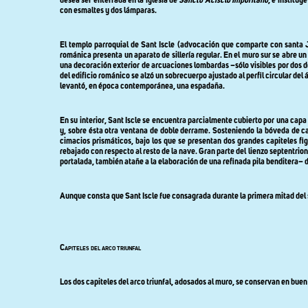
desea ser enterrada en la iglesia de
Sancto Acisclo Imporitano
, e instituy
con esmaltes y dos lámparas.
El templo parroquial de Sant Iscle (advocación que comparte con santa Jul
románica presenta un aparato de sillería regular. En el muro sur se abre 
una decoración exterior de arcuaciones lombardas –sólo visibles por dos de
del edificio románico se alzó un sobrecuerpo ajustado al perfil circular del
levantó, en época contemporánea, una espadaña.
En su interior, Sant Iscle se encuentra parcialmente cubierto por una cap
y, sobre ésta otra ventana de doble derrame. Sosteniendo la bóveda de ca
cimacios prismáticos, bajo los que se presentan dos grandes capiteles 
rebajado con respecto al resto de la nave. Gran parte del lienzo septentri
portalada, también atañe a la elaboración de una refinada pila benditera– de
Aunque consta que Sant Iscle fue consagrada durante la primera mitad del 
Capiteles del arco triunfal
Los dos capiteles del arco triunfal, adosados al muro, se conservan en bue