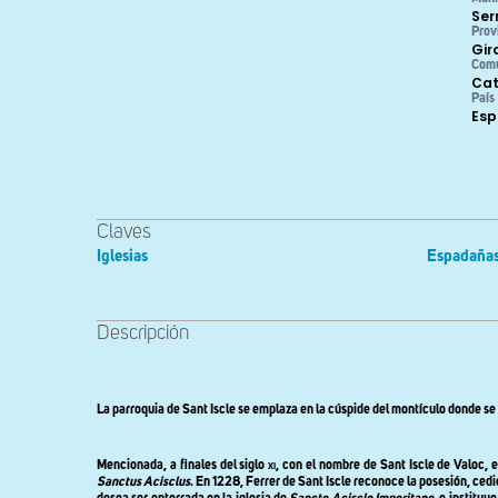
Ser
Prov
Gir
Com
Cat
País
Es
Claves
Iglesias
Espadaña
Descripción
La parroquia de Sant Iscle se emplaza en la cúspide del montículo donde se
Mencionada, a finales del siglo
xi
, con el nombre de Sant Iscle de Valoc,
Sanctus Acisclus
. En 1228, Ferrer de Sant Iscle reconoce la posesión, cedi