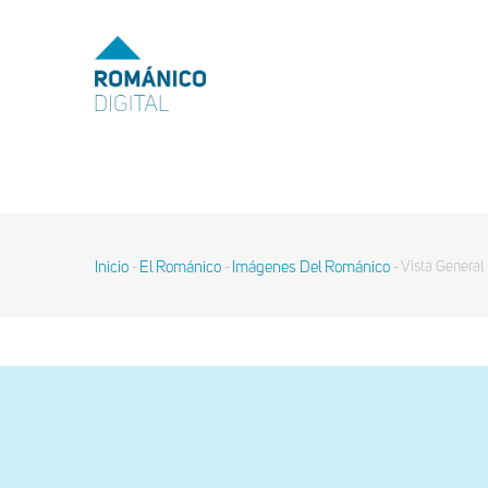
Pasar
al
MENU
TOP
contenido
principal
MAIN
NAVIGATION
Inicio
El Románico
Imágenes Del Románico
Vista General
-
-
-
Sobrescribir
enlaces
de
ayuda
a
la
navegación