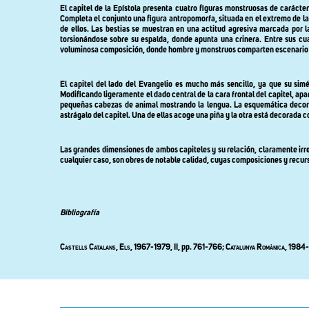
El capitel de la Epístola presenta cuatro figuras monstruosas de caráct
Completa el conjunto una figura antropomorfa, situada en el extremo de la 
de ellos. Las bestias se muestran en una actitud agresiva marcada por 
torsionándose sobre su espalda, donde apunta una crinera. Entre sus cua
voluminosa composición, donde hombre y monstruos comparten escenario ta
El capitel del lado del Evangelio es mucho más sencillo, ya que su sim
Modificando ligeramente el dado central de la cara frontal del capitel, apa
pequeñas cabezas de animal mostrando la lengua. La esquemática decorac
astrágalo del capitel. Una de ellas acoge una piña y la otra está decorada 
Las grandes dimensiones de ambos capiteles y su relación, claramente irreg
cualquier caso, son obres de notable calidad, cuyas composiciones y recurs
Bibliografía
Castells Catalans, Els, 1967-1979,
II, pp. 761-766;
Catalunya Romànica
, 1984-