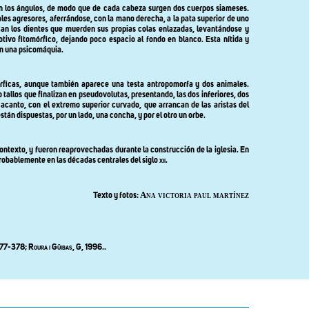
 en los ángulos, de modo que de cada cabeza surgen dos cuerpos siameses.
ales agresores, aferrándose, con la mano derecha, a la pata superior de uno
can los dientes que muerden sus propias colas enlazadas, levantándose y
tivo fitomórfico, dejando poco espacio al fondo en blanco. Esta nítida y
con una psicomáquia.
mórficas, aunque también aparece una testa antropomorfa y dos animales.
 tallos que finalizan en pseudovolutas, presentando, las dos inferiores, dos
canto, con el extremo superior curvado, que arrancan de las aristas del
tán dispuestas, por un lado, una concha, y por el otro un orbe.
contexto, y fueron reaprovechadas durante la construcción de la iglesia. En
probablemente en las décadas centrales del siglo
xii
.
Ana victoria paul martínez
Texto y fotos:
77-378;
Roura i Güibas
, G, 1996..