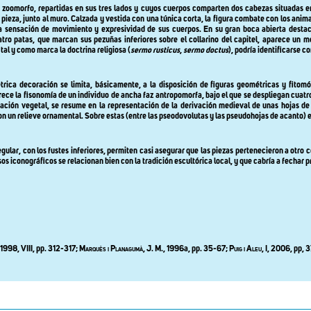
er zoomorfo, repartidas en sus tres lados y cuyos cuerpos comparten dos cabezas situadas
pieza, junto al muro. Calzada y vestida con una túnica corta, la figura combate con los anim
la sensación de movimiento y expresividad de sus cuerpos. En su gran boca abierta desta
tro patas, que marcan sus pezuñas inferiores sobre el collarino del capitel, aparece un mo
l y como marca la doctrina religiosa (
sermo rusticus
,
sermo doctus
), podría identificarse 
étrica decoración se limita, básicamente, a la disposición de figuras geométricas y fito
rece la fisonomía de un individuo de ancha faz antropomorfa, bajo el que se despliegan cuatro
ión vegetal, se resume en la representación de la derivación medieval de unas hojas de a
con un relieve ornamental. Sobre estas (entre las pseodovolutas y las pseudohojas de acanto) es
ular, con los fustes inferiores, permiten casi asegurar que las piezas pertenecieron a otro 
os iconográficos se relacionan bien con la tradición escultórica local, y que cabría a fechar 
1998, VIII, pp. 312-317;
Marquès i Planagumà
, J. M., 1996a, pp. 35-67;
Puig i Aleu
, I
, 2006
, pp
,
3