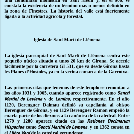
una comunidad monástica en Sant Medir y, en el 906, se
constata la existencia de un término más o menos definido en
la zona de Finestres. La historia del valle está fuertemente
ligada a la actividad agrícola y forestal.
Iglesia de Sant Martí de Llémena
La iglesia parroquial de Sant Martí de Llémena centra este
pequeño núcleo situado a unos 20 km de Girona. Se accede
fácilmente por la carretera GI-531, que va desde Girona hasta
les Planes d’Hostoles, ya en la vecina comarca de la Garrotxa.
Las primeras citas que tenemos de este templo se remontan a
los años 1031 y 1065, cuando aparece registrado como
Sancti
y de
, respectivamente. En el año
Martini de Leviena
Lemina
1120, Berenguer Dalmau definió su capellanía al obispo
Berenguer de Girona, y en 1129 Berenguer Ramon empeñó la
cuarta parte de los diezmos a la canónica de la catedral. Entre
1279 y 1280 aparece citada en las
Rationes Decimarum
como
, y en 1362 consta en
Hispaniae
Sancti Martini de Lemena
el
de la catedral gerundense.
Llibre Verd