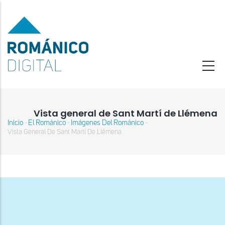
Pasar
al
contenido
principal
Vista general de Sant Martí de Llémena
Inicio
El Románico
Imágenes Del Románico
-
-
-
Sobrescribir
Vista General De Sant Martí De Llémena
enlaces
de
ayuda
a
la
navegación