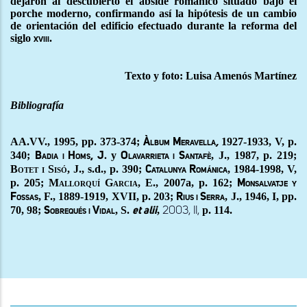
dejaron al descubierto el ábside románico situado bajo el
porche moderno, confirmando así la hipótesis de un cambio
de orientación del edificio efectuado durante la reforma del
siglo
.
xviii
Texto y foto: Luisa Amenós Martínez
Bibliografía
AA.VV., 1995, pp. 373-374;
1927-1933, V, p.
Àlbum Meravella
,
340;
y
, J., 1987, p. 219;
Badia i Homs, J.
Olavarrieta i Santafè
Botet i Sisó
, J., s.d., p. 390;
, 1984-1998, V,
Catalunya Románica
p. 205;
Mallorquí Garcia
, E., 2007a,
p. 162;
Monsalvatje y
, F., 1889-1919, XVII, p. 203;
, J., 1946, I, pp.
Fossas
Rius i Serra
70, 98;
, S.
,
p. 114.
Sobrequés i Vidal
et alii
2003, II,