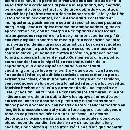
alero de la nave. La portada primitiva debe ser la que se halla
en la fachada occidental, al pie de la espadaña, hoy cegada,
pero dejando ver su estructura de arco doblado y apuntado
con dobles pilastras rematadas en impostas de listel y chaflán.
Esta fachada occidental, con la espadaña, construida en
mampostería, posiblemente sea una reconstrucción posterior,
aunque siguiendo el típico modelo de campanario surgido en
época románica, con un cuerpo de campanas de laterales
retranqueados respecto a la base y remate superior en piñón,
con dos amplias troneras de medio punto coronadas por otra
más pequeña de similares características. Los dos escudetes
que flanquean la portada -a los que se suma un mascarón
sobre la clave-, aunque sin motivo heráldico, parecen por su
forma propios de finales del siglo XV, momento al que podría
corresponder toda la hipotética reconstrucción de la
espadaña, a la que después se añadió el ventanal
cuadrangular que luce en el centro y que daba luz a la nave.
Pasando al interior, el edificio románico se caracteriza por su
extrema sencillez, con muros muy macizos y bien construidos,
conservándose en la cabecera la mitad inferior de las bóvedas,
también hechas en sillería y arrancando de una imposta de
listel y chaflán. Del triunfal se conservan los salmeres -que nos
indican que era de arco doblado- y los apoyos, formados por
cortas columnas adosadas a pilastras y dispuestas sobre
ancho podio abocelado, con basas de toro inferior rematado en
lengüetas, escocia central y doble toro superior, concluyendo
todo en capiteles de idéntica factura: sencillas cestas
decoradas a base de estrías paralelas verticales, con ábaco
plano recorrido por dientes de sierra y cimacios de listel y
chaflán, unas piezas que resultan idénticas a las que decoran