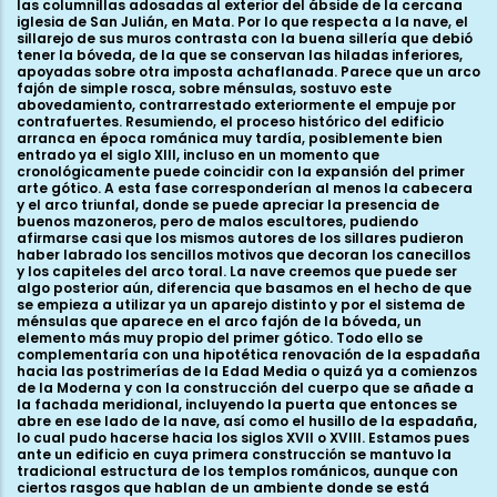
las columnillas adosadas al exterior del ábside de la cercana
iglesia de San Julián, en Mata. Por lo que respecta a la nave, el
sillarejo de sus muros contrasta con la buena sillería que debió
tener la bóveda, de la que se conservan las hiladas inferiores,
apoyadas sobre otra imposta achaflanada. Parece que un arco
fajón de simple rosca, sobre ménsulas, sostuvo este
abovedamiento, contrarrestado exteriormente el empuje por
contrafuertes. Resumiendo, el proceso histórico del edificio
arranca en época románica muy tardía, posiblemente bien
entrado ya el siglo XIII, incluso en un momento que
cronológicamente puede coincidir con la expansión del primer
arte gótico. A esta fase corresponderían al menos la cabecera
y el arco triunfal, donde se puede apreciar la presencia de
buenos mazoneros, pero de malos escultores, pudiendo
afirmarse casi que los mismos autores de los sillares pudieron
haber labrado los sencillos motivos que decoran los canecillos
y los capiteles del arco toral. La nave creemos que puede ser
algo posterior aún, diferencia que basamos en el hecho de que
se empieza a utilizar ya un aparejo distinto y por el sistema de
ménsulas que aparece en el arco fajón de la bóveda, un
elemento más muy propio del primer gótico. Todo ello se
complementaría con una hipotética renovación de la espadaña
hacia las postrimerías de la Edad Media o quizá ya a comienzos
de la Moderna y con la construcción del cuerpo que se añade a
la fachada meridional, incluyendo la puerta que entonces se
abre en ese lado de la nave, así como el husillo de la espadaña,
lo cual pudo hacerse hacia los siglos XVII o XVIII. Estamos pues
ante un edificio en cuya primera construcción se mantuvo la
tradicional estructura de los templos románicos, aunque con
ciertos rasgos que hablan de un ambiente donde se está