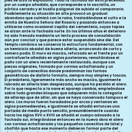
pies se alza la espadaña. Toda la fachada sur está precedida
por un cuerpo añadido, que corresponde a la sacristía, un
pórtico cerrado y el husillo poligonal de subida al campanario.
Posiblemente su situación en alto provocó un gradual
abandono que culminó con la ruina, trasladándose el culto a la
ermita de Nuestra Señora del Rosario y pasando entonces a
utilizarse como ocasional capilla del cementerio, cuyas tapias
se alzan ante la fachada norte. En los últimos años el deterioro
ha sido frenado mediante un lento proceso de consolidación
aún por concluir y que parece estar suspendido sine die. Del
templo románico se conserva la estructura fundamental, con
un hemiciclo absidal de buena sillería, arrancando de corto y
somero podio. El muro es macizo, reforzado en el frente por un
contrafuerte añadido en siglos posteriores, rematándose el
paño con un alero recientemente restaurado, aunque con
piezas originales, formado por cornisa achaflanada y un
conjunto de canecillos donde predominan las formas
geométricas de distinto formato, siempre muy simples y toscas.
El presbiterio, ligeramente más ancho es macizo, igualmente
labrado en sillería bien despiezada, aunque ha perdido el alero.
Por lo que respecta a la nave el aparejo cambia, empleándose
sobre todo grandes bloques que adquieren más la categoría
de sillarejo que de sillar, sin que se haya conservado tampoco el
alero. Los muros fueron horadados por arcos y ventanas en
siglos posmedievales, e igualmente se añadió entonces una
portada de medio punto sencillo, presumiblemente cuando
hacia los siglos XVII o XVIII se añadió el cuerpo adosado a la
fachada sur, integrándose entonces en la nueva obra el alero
con cornisa achaflanada y los pequeños canecillos de listel y
chaflán que hasta ese momento debieron formar parte del