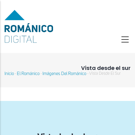
Pasar
al
contenido
principal
Vista desde el sur
Inicio
El Románico
Imágenes Del Románico
Vista Desde El Sur
-
-
-
Sobrescribir
enlaces
de
ayuda
a
la
navegación