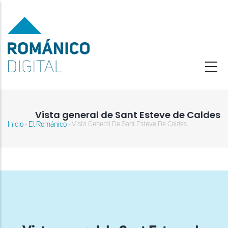
Pasar
al
contenido
principal
Vista general de Sant Esteve de Caldes
Inicio
El Románico
Vista General De Sant Esteve De Caldes
-
-
Sobrescribir
enlaces
de
ayuda
a
la
navegación