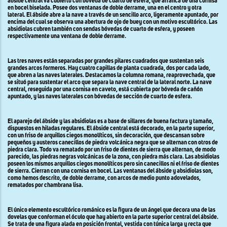
ábside central va cubierto con bóveda de cuarto de esfera, que arranca de una cornisa
en bocel biselada. Posee dos ventanas de doble derrame, una en el centro y otra
lateral. El ábside abre a la nave a través de un sencillo arco, ligeramente apuntado, por
encima del cual se observa una abertura de ojo de buey con un motivo escultórico. Las
absidiolas cubren también con sendas bóvedas de cuarto de esfera, y poseen
respectivamente una ventana de doble derrame.
Las tres naves están separadas por grandes pilares cuadrados que sustentan seis
grandes arcos formeros. Hay cuatro capillas de planta cuadrada, dos por cada lado,
que abren a las naves laterales. Destacamos la columna romana, reaprovechada, que
se situó para sustentar el arco que separa la nave central de la lateral norte. La nave
central, reseguida por una cornisa en caveto, está cubierta por bóveda de cañón
apuntado, y las naves laterales con bóvedas de sección de cuarto de esfera.
El aparejo del ábside y las absidiolas es a base de sillares de buena factura y tamaño,
dispuestos en hiladas regulares. El ábside central está decorado, en la parte superior,
con un friso de arquillos ciegos monolíticos, sin decoración, que descansan sobre
pequeños y austeros canecillos de piedra volcánica negra que se alternan con otros de
piedra clara. Todo va rematado por un friso de dientes de sierra que alternan, de modo
parecido, las piedras negras volcánicas de la zona, con piedra más clara. Las absidiolas
poseen los mismos arquillos ciegos monolíticos pero sin canecillos ni el friso de dientes
de sierra. Cierran con una cornisa en bocel. Las ventanas del ábside y absidiolas son,
como hemos descrito, de doble derrame, con arcos de medio punto adovelados,
rematados por chambrana lisa.
El único elemento escultórico románico es la figura de un ángel que decora una de las
dovelas que conforman el óculo que hay abierto en la parte superior central del ábside.
Se trata de una figura alada en posición frontal, vestida con túnica larga y recta que