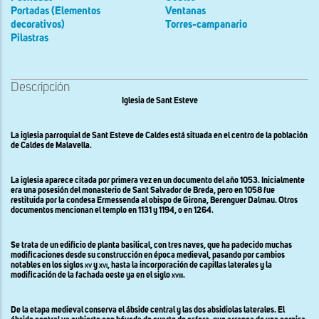
Portadas (Elementos
Ventanas
decorativos)
Torres-campanario
Pilastras
Descripción
Iglesia de Sant Esteve
La iglesia parroquial de Sant Esteve de Caldes está situada en el centro de la población
de Caldes de Malavella.
La iglesia aparece citada por primera vez en un documento del año 1053. Inicialmente
era una posesión del monasterio de Sant Salvador de Breda, pero en 1058 fue
restituida por la condesa Ermessenda al obispo de Girona, Berenguer Dalmau. Otros
documentos mencionan el templo en 1131 y 1194, o en 1264.
Se trata de un edificio de planta basilical, con tres naves, que ha padecido muchas
modificaciones desde su construcción en época medieval, pasando por cambios
notables en los siglos
xv
y
xvi
, hasta la incorporación de capillas laterales y la
modificación de la fachada oeste ya en el siglo
xviii
.
De la etapa medieval conserva el ábside central y las dos absidiolas laterales. El