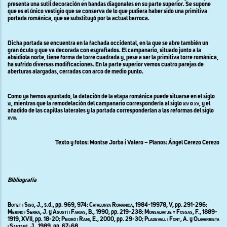
presenta una sutil decoración en bandas diagonales en su parte superior. Se supone
que es el único vestigio que se conserva de lo que pudiera haber sido una primitiva
portada románica, que se substituyó por la actual barroca.
Dicha portada se encuentra en la fachada occidental, en la que se abre también un
gran óculo y que va decorada con esgrafiados. El campanario, situado junto a la
absidiola norte, tiene forma de torre cuadrada y, pese a ser la primitiva torre románica,
ha sufrido diversas modificaciones. En la parte superior vemos cuatro parejas de
aberturas alargadas, cerradas con arco de medio punto.
Como ya hemos apuntado, la datación de la etapa románica puede situarse en el siglo
xi,
mientras que la remodelación del campanario correspondería al siglo
xiv
o
xv
, y el
añadido de las capillas laterales y la portada corresponderían a las reformas del siglo
xviii
.
Texto y fotos: Montse Jorba i Valero – Planos: Ángel Cerezo Cerezo
Bibliografía
Botet i Sisó
, J., s.d., pp. 969, 974;
C
atalunya
R
omànica, 1984-19978, V,
pp
. 291-296;
Merino i Serra, J
.
y
Agustí i Farias,
B., 1990, pp. 219-238;
Monsalvatje y Fossas
, F., 1889-
1919, XVII, pp. 18-20;
Peidró i Rami
, E., 2000, pp. 29-30;
Pladevall i Font,
A. y
Olavarrieta
i Santafé,
J., 1989, pp. 67-68.