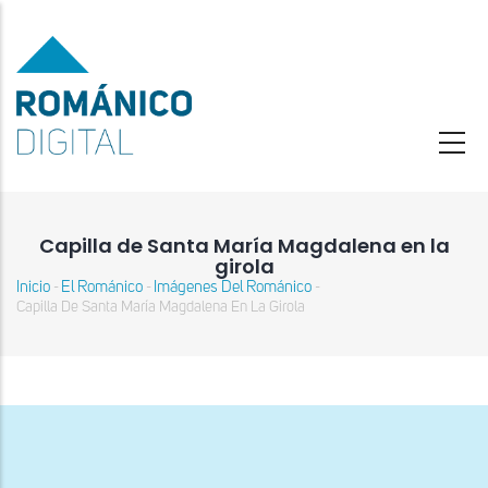
Pasar
al
contenido
principal
Capilla de Santa María Magdalena en la
girola
Inicio
El Románico
Imágenes Del Románico
-
-
-
Sobrescribir
Capilla De Santa María Magdalena En La Girola
enlaces
de
ayuda
a
la