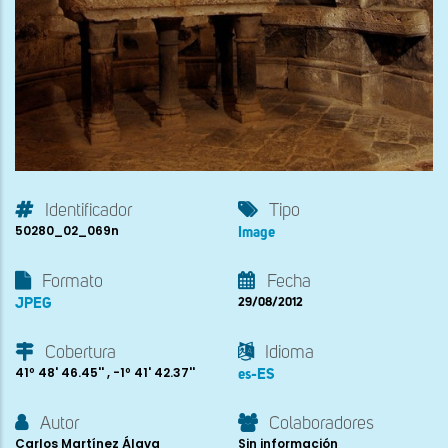
Identificador
Tipo
50280_02_069n
Image
Formato
Fecha
JPEG
29/08/2012
Cobertura
Idioma
41º 48' 46.45'' , -1º 41' 42.37''
es-ES
Autor
Colaboradores
Carlos Martínez Álava
Sin información