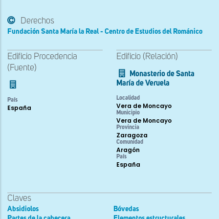
Derechos
Fundación Santa María la Real - Centro de Estudios del Románico
Edificio Procedencia
Edificio (Relación)
(Fuente)
Monasterio de Santa
María de Veruela
Localidad
País
Vera de Moncayo
España
Municipio
Vera de Moncayo
Provincia
Zaragoza
Comunidad
Aragón
País
España
Claves
Absidiolos
Bóvedas
Partes de la cabecera
Elementos estructurales