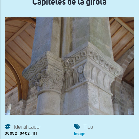
Capiteles de la girola
Identificador
Tipo
36052_0402_111
Image