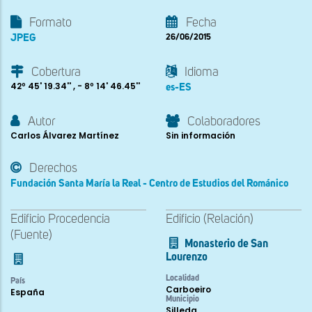
Formato
Fecha
JPEG
26/06/2015
Cobertura
Idioma
42º 45' 19.34'' , - 8º 14' 46.45''
es-ES
Autor
Colaboradores
Carlos Álvarez Martínez
Sin información
Derechos
Fundación Santa María la Real - Centro de Estudios del Románico
Edificio Procedencia
Edificio (Relación)
(Fuente)
Monasterio de San
Lourenzo
Localidad
País
Carboeiro
España
Municipio
Silleda