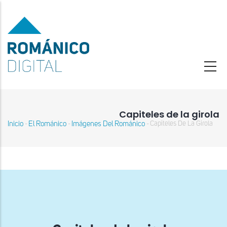
Pasar
al
contenido
principal
Capiteles de la girola
Inicio
El Románico
Imágenes Del Románico
Capiteles De La Girola
-
-
-
Sobrescribir
enlaces
de
ayuda
a
la
navegación