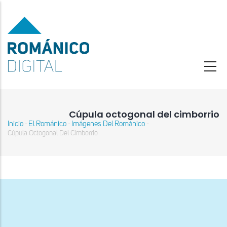
Pasar
al
contenido
principal
Cúpula octogonal del cimborrio
Inicio
El Románico
Imágenes Del Románico
-
-
-
Sobrescribir
Cúpula Octogonal Del Cimborrio
enlaces
de
ayuda
a
la
navegación