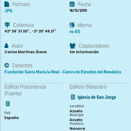
Formato
Fecha
JPG
16/12/2010
Cobertura
Idioma
42º 36' 31.00'' , -2º 20' 48.21''
es-ES
Autor
Colaboradores
Carlos Martínez Álava
Sin información
Derechos
Fundación Santa María la Real - Centro de Estudios del Románico
Edificio Procedencia
Edificio (Relación)
(Fuente)
Iglesia de San Jorge
Localidad
Azuelo
País
Municipio
España
Azuelo
Provincia
Navarra