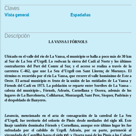
Claves
Vista general
Espadañas
Descripción
LA VANSA I FÓRNOLS
Ubicado en el valle del río de La Vansa, el municipio se halla a poco más de 30 km
al Sur de La Seu d’Urgell. Lo rodwan la sierra del Cadí al Norte y los últimos
contrafuertes del Port del Comte al Sur, y el acceso se realiza a través de la
carretera C-462, que une La Seu d’Urgell con Sant Llorenç de Morunys. El
término es recorrido por el río La Vansa, que recorre el valle homónimo de Este a
Oeste. El actual municipio es fruto de la unión de las entidades de La Vansa y
Fórnols del Cadí en 1973. La población se reparte entre Sorribes de La Vansa –
cabeza del municipio–, Fórnols, Adraén, Cornellana y Ossera, además de los
lugares de La Barceloneta, Colldarnat, Montargull, Sant Pere, Sisquer, Padrinàs y
el despoblado de Banyeres.
Lavancia
, mencionado en el acta de consagración de la catedral de La Seu
d’Urgell, fue territorio del señorío de Pinós desde mediados del siglo
. Este
xii
linaje también dominaba Fórnols y Cornellana, aunque este último lugar les fue
enfeudado por el cabildo de Urgell. Adraén, por su parte, perteneció al
vizcondado de Castellbò hasta el siglo
; y Ossera pasó de los Pinós a los Caboet
xvi