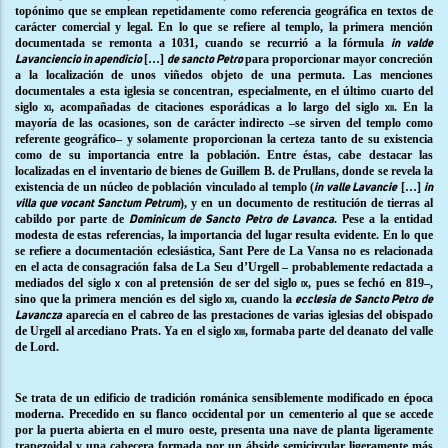
topónimo que se emplean repetidamente como referencia geográfica en textos de
carácter comercial y legal. En lo que se refiere al templo, la primera mención
documentada se remonta a 1031, cuando se recurrió a la fórmula
in valde
[…]
para proporcionar mayor concreción
Lavanciencio in apendicio
de sancto Petro
a la localización de unos viñedos objeto de una permuta. Las menciones
documentales a esta iglesia se concentran, especialmente, en el último cuarto del
siglo
, acompañadas de citaciones esporádicas a lo largo del siglo
. En la
xi
xii
mayoría de las ocasiones, son de carácter indirecto –se sirven del templo como
referente geográfico– y solamente proporcionan la certeza tanto de su existencia
como de su importancia entre la población. Entre éstas, cabe destacar las
localizadas en el inventario de bienes de Guillem B. de Prullans, donde se revela la
existencia de un núcleo de población vinculado al templo (
[…]
in valle Lavancie
in
), y en un documento de restitución de tierras al
villa que vocant Sanctum Petrum
cabildo por parte de
. Pese a la entidad
Dominicum de Sancto Petro de Lavanca
modesta de estas referencias, la importancia del lugar resulta evidente. En lo que
se refiere a documentación eclesiástica, Sant Pere de La Vansa no es relacionada
en el acta de consagración falsa de La Seu d’Urgell – probablemente redactada a
mediados del siglo
con al pretensión de ser del siglo
, pues se fechó en 819–,
x
ix
sino que la primera mención es del siglo
, cuando la
xii
ecclesia de Sancto Petro de
aparecía en el cabreo de las prestaciones de varias iglesias del obispado
Lavancza
de Urgell al arcediano Prats. Ya en el siglo
, formaba parte del deanato del valle
xiii
de Lord.
Se trata de un edificio de tradición románica sensiblemente modificado en época
moderna. Precedido en su flanco occidental por un cementerio al que se accede
por la puerta abierta en el muro oeste, presenta una nave de planta ligeramente
trapezoidal y una cabecera formada por un ábside semicircular ligeramente más