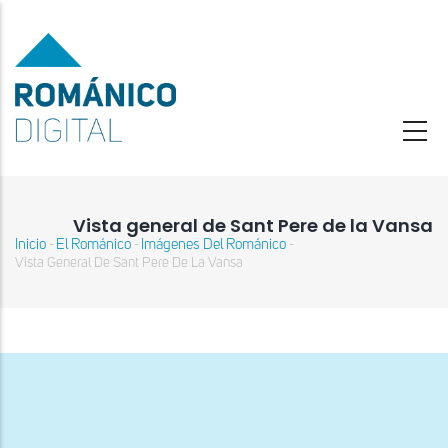
Pasar
al
contenido
principal
Vista general de Sant Pere de la Vansa
Inicio
El Románico
Imágenes Del Románico
-
-
-
Sobrescribir
Vista General De Sant Pere De La Vansa
enlaces
de
ayuda
a
la
navegación