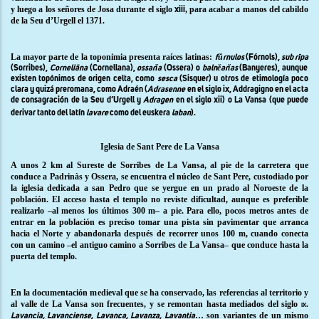
y luego a los señores de Josa durante el siglo
, para acabar a manos del cabildo
xiii
de la Seu d’Urgell el 1371.
La mayor parte de la toponimia presenta raíces latinas:
fŭrnulos
(Fórnols),
sub rīpa
(Sorribes),
Corneliāna
(Cornellana),
ossarĭa
(Ossera) o
balnĕarĭas
(Banyeres), aunque
existen topónimos de origen celta, como
sesca
(Sisquer) u otros de etimología poco
clara y quizá preromana, como Adraén (
Adrasenne
en el siglo
ix
, Addragigno en el acta
de consagración de la Seu d’Urgell y
Adragen
en el siglo
xii
) o La Vansa (que puede
derivar tanto del latín
lavare
como del euskera
laban
).
Iglesia de Sant Pere de La Vansa
A unos 2 km al Sureste de Sorribes de La Vansa, al pie de la carretera que
conduce a Padrinàs y Ossera, se encuentra el núcleo de Sant Pere, custodiado por
la iglesia dedicada a san Pedro que se yergue en un prado al Noroeste de la
población. El acceso hasta el templo no reviste dificultad, aunque es preferible
realizarlo –al menos los últimos 300 m– a pie. Para ello, pocos metros antes de
entrar en la población es preciso tomar una pista sin pavimentar que arranca
hacia el Norte y abandonarla después de recorrer unos 100 m, cuando conecta
con un camino –el antiguo camino a Sorribes de La Vansa– que conduce hasta la
puerta del templo.
En la documentación medieval que se ha conservado, las referencias al territorio y
al valle de La Vansa son frecuentes, y se remontan hasta mediados del siglo
ix.
… son variantes de un mismo
Lavancia, Lavanciense, Lavanca, Lavanza, Lavantia