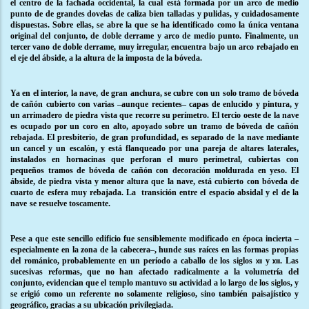
el centro de la fachada occidental, la cual está formada por un arco de medio
punto de de grandes dovelas de caliza bien talladas y pulidas, y cuidadosamente
dispuestas. Sobre ellas, se abre la que se ha identificado como la única ventana
original del conjunto, de doble derrame y arco de medio punto. Finalmente, un
tercer vano de doble derrame, muy irregular, encuentra bajo un arco rebajado en
el eje del ábside, a la altura de la imposta de la bóveda.
Ya en el interior, la nave, de gran anchura, se cubre con un solo tramo de bóveda
de cañón cubierto con varias –aunque recientes– capas de enlucido y pintura, y
un arrimadero de piedra vista que recorre su perímetro. El tercio oeste de la nave
es ocupado por un coro en alto, apoyado sobre un tramo de bóveda de cañón
rebajada. El presbiterio, de gran profundidad, es separado de la nave mediante
un cancel y un escalón, y está flanqueado por una pareja de altares laterales,
instalados en hornacinas que perforan el muro perimetral, cubiertas con
pequeños tramos de bóveda de cañón con decoración moldurada en yeso. El
ábside, de piedra vista y menor altura que la nave, está cubierto con bóveda de
cuarto de esfera muy rebajada. La
transición entre el espacio absidal y el de la
nave
se resuelve toscamente.
Pese a que este sencillo edificio fue sensiblemente modificado en época incierta –
especialmente en la zona de la cabecera–, hunde sus raíces en las formas propias
del románico, probablemente en un período a caballo de los siglos
y
. Las
xii
xiii
sucesivas reformas, que no han afectado radicalmente a la volumetría del
conjunto, evidencian que el templo mantuvo su actividad a lo largo de los siglos, y
se erigió como un referente no solamente religioso, sino también paisajístico y
geográfico, gracias a su ubicación privilegiada.