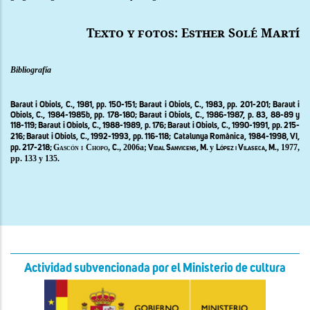
Texto y fotos: Esther Solé Martí
Bibliografía
Baraut i Obiols, C.,
1981, pp. 150-151;
Baraut i Obiols, C.,
1983, pp. 201-201;
Baraut i
Obiols, C.,
1984-1985b, pp. 178-180;
Baraut i Obiols, C.,
1986-1987, p. 83, 88-89 y
118-119;
Baraut i Obiols, C.,
1988-1989, p. 176;
Baraut i Obiols, C.,
1990-1991, pp. 215-
216;
Baraut i Obiols, C.
,
1992-1993, pp. 116-118;
Catalunya Romànica,
1984-1998,
VI
,
Gascón i Chopo,
., 2006a;
y
, 1977,
pp. 217-218
;
C
Vidal Sanvicens, M.
López i Vilaseca, M.
pp. 133 y 135.
Actividad subvencionada por el Ministerio de cultura