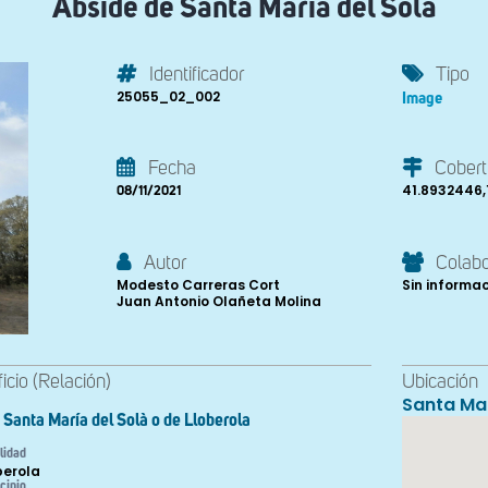
Ábside de Santa Maria del Solà
Identificador
Tipo
25055_02_002
Image
Fecha
Cobert
41.8932446,
08/11/2021
Autor
Colab
Modesto Carreras Cort
Sin informa
Juan Antonio Olañeta Molina
ficio (Relación)
Ubicación
Santa Mar
Santa María del Solà o de Lloberola
lidad
berola
cipio