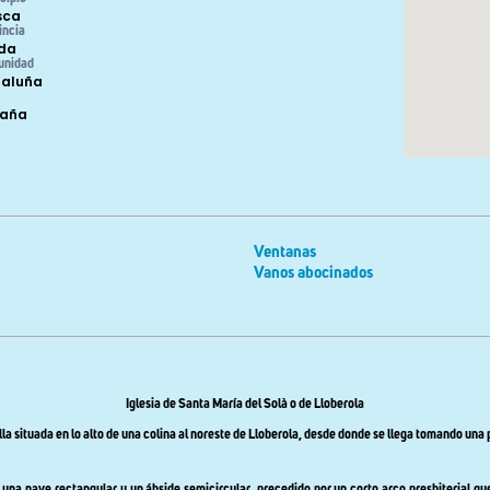
sca
incia
ida
unidad
aluña
paña
Ventanas
Vanos abocinados
Iglesia de Santa María del Solà o de Lloberola
 situada en lo alto de una colina al noreste de Lloberola, desde donde se llega tomando una pi