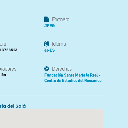
Formato
JPEG
ura
Idioma
1.3783523
es-ES
oradores
Derechos
ción
Fundación Santa María la Real -
Centro de Estudios del Románico
ia del Solà