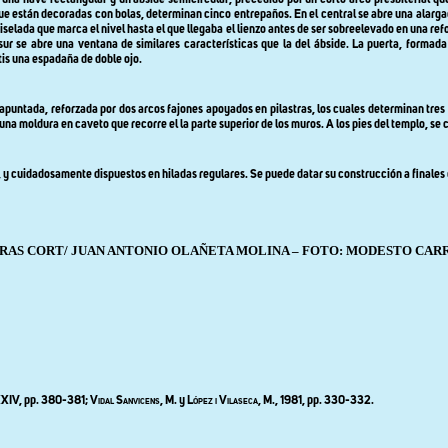
na nave rectangular y un ábside semicircular, precedido por un corto arco presbiterial que f
ue están decoradas con bolas, determinan cinco entrepaños. En el central se abre una alarga
iselada que marca el nivel hasta el que llegaba el lienzo antes de ser sobreelevado en una ref
ur se abre una ventana de similares características que la del ábside. La puerta, formad
tis una espadaña de doble ojo.
 apuntada, reforzada por dos arcos fajones apoyados en pilastras, los cuales determinan tres
 una moldura en caveto que recorre el la parte superior de los muros. A los pies del templo, s
, y cuidadosamente dispuestos en hiladas regulares. Se puede datar su construcción a finales 
RAS CORT
/ JUAN ANTONIO OLAÑETA MOLINA – FOTO:
MODESTO CARR
XXIV, pp.
380-381;
Vidal Sanvicens,
M. y
López i Vilaseca,
M., 1981, pp
. 330-332.