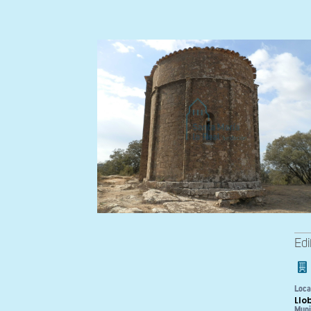
Edi
Loca
Llo
Muni