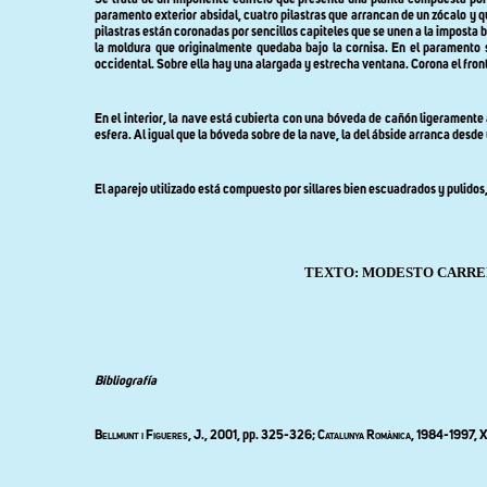
Se trata de un imponente edificio que presenta una planta compuesta por u
paramento exterior absidal, cuatro pilastras que arrancan de un zócalo y q
pilastras están coronadas por sencillos capiteles que se unen a la imposta b
la moldura que originalmente quedaba bajo la cornisa. En el paramento s
occidental. Sobre ella hay una alargada y estrecha ventana. Corona el fron
En el interior, la nave está cubierta con una bóveda de cañón ligeramente
esfera. Al igual que la bóveda sobre de la nave, la del ábside arranca desde
El aparejo utilizado está compuesto por sillares bien escuadrados y pulidos
TEXTO:
MODESTO CARRE
Bibliografía
Bellmunt i Figueres
, J., 2001, pp. 325-326;
Catalunya Romànica, 1984-
1997, 