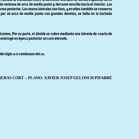
acilita la transición entre la diferente anchura de dichos espacios. En el
da ventana de arco de medio punto y derrame sencillo hacia el interior. Las
orma posterior. Los muros laterales son lisos, y en ellos también se conserva
a por un arco de medio punto con grandes dovelas, se halla en la fachada
 tramos, Por su parte, el ábside se cubre mediante una bóveda de cuarto de
e construyó en época posterior un coro elevado.
del siglo
xii
o comienzos del
xiii
.
ERAS CORT – PLANO: XAVIER JOSEP GELONCH PIFARRÉ