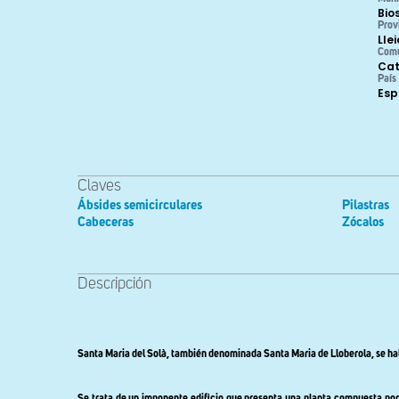
Bio
Prov
Lle
Com
Cat
País
Es
Claves
Ábsides semicirculares
Pilastras
Cabeceras
Zócalos
Descripción
Santa Maria del Solà, también denominada Santa Maria de Lloberola, se halla