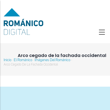
Pasar
al
contenido
principal
Arco cegado de la fachada occidental
Inicio
El Románico
Imágenes Del Románico
-
-
-
Sobrescribir
Arco Cegado De La Fachada Occidental
enlaces
de
ayuda
a
la
navegación