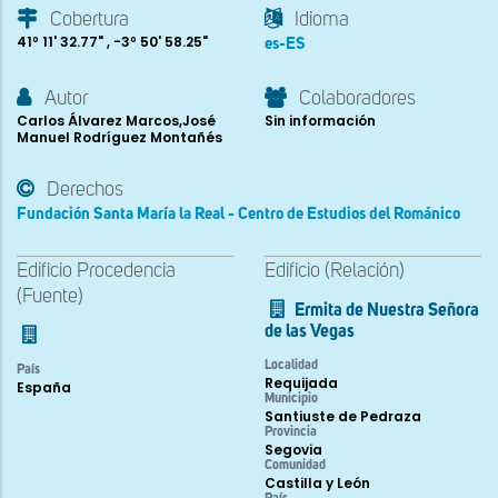
Cobertura
Idioma
41º 11' 32.77" , -3º 50' 58.25"
es-ES
Autor
Colaboradores
Carlos Álvarez Marcos,José
Sin información
Manuel Rodríguez Montañés
Derechos
Fundación Santa María la Real - Centro de Estudios del Románico
Edificio Procedencia
Edificio (Relación)
(Fuente)
Ermita de Nuestra Señora
de las Vegas
Localidad
País
Requijada
España
Municipio
Santiuste de Pedraza
Provincia
Segovia
Comunidad
Castilla y León