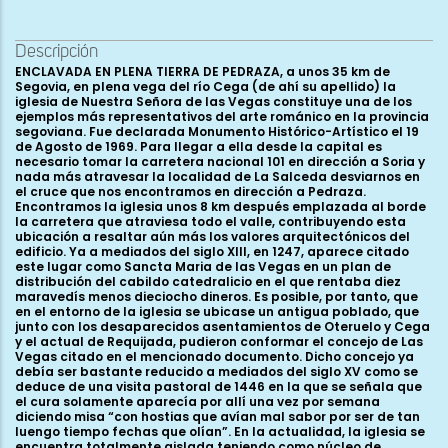
Descripción
ENCLAVADA EN PLENA TIERRA DE PEDRAZA, a unos 35 km de Segovia, en plena vega del río Cega (de ahí su apellido) la iglesia de Nuestra Señora de las Vegas constituye una de los ejemplos más representativos del arte románico en la provincia segoviana. Fue declarada Monumento Histórico-Artístico el 19 de Agosto de 1969. Para llegar a ella desde la capital es necesario tomar la carretera nacional 101 en dirección a Soria y nada más atravesar la localidad de La Salceda desviarnos en el cruce que nos encontramos en dirección a Pedraza. Encontramos la iglesia unos 8 km después emplazada al borde la carretera que atraviesa todo el valle, contribuyendo esta ubicación a resaltar aún más los valores arquitectónicos del edificio. Ya a mediados del siglo XIII, en 1247, aparece citado este lugar como Sancta Maria de las Vegas en un plan de distribución del cabildo catedralicio en el que rentaba diez maravedís menos dieciocho dineros. Es posible, por tanto, que en el entorno de la iglesia se ubicase un antigua poblado, que junto con los desaparecidos asentamientos de Oteruelo y Cega y el actual de Requijada, pudieron conformar el concejo de Las Vegas citado en el mencionado documento. Dicho concejo ya debía ser bastante reducido a mediados del siglo XV como se deduce de una visita pastoral de 1446 en la que se señala que el cura solamente aparecía por allí una vez por semana diciendo misa “con hostias que avían mal sabor por ser de tan luengo tiempo fechas que olían”. En la actualidad, la iglesia se encuentra totalmente aislada teniendo como núcleo de población más cercano a unos 2 km el pueblo de Requijada. Madoz en 1849 considera este templo como una de las dos ermitas del pueblo que se encontraba “a 1/8 leg. de él, en el camino de Pedraza para Segovia que sirvió en lo anterior de parroquia y en ella se celebra el día 8 de setiembre función y romería”. En 1812 la iglesia se convirtió en un anejo de la parroquia de Arahuetes y civilmente Requijada pasó a formar parte del Ayuntamiento de Santiuste de Pedraza en 1847. Destacar también el cariño y la importancia que esta iglesia tiene para los habitantes de la zona ya que albergaba la imagen románica de la patrona de la tierra de Pedraza, la Virgen de las Vegas, actualmente custodiada en el templo parroquial de Requijada. Exteriormente nos encontramos ante un edificio de dimensiones considerables con tres naves con sus correspondientes ábsides, aunque los dos laterales presentan un testero recto y sobre uno de ellos, concretamente el septentrional, se alza la torre campanario de la iglesia. La iglesia cuenta también con un pórtico adosado al costado de la nave meridional. El material constructivo empleado permanece oculto en su mayor parte bajo una capa de enfoscado de color blanquecino aunque es posible presuponer que el cuerpo de la iglesia incluida la cabecera está realizada en mampostería reforzada por sillares en esquinas, ventanas y cornisa; no así el pórtico, erigido con posterioridad a la iglesia que se encuentra construido íntegramente con sillería. La cabecera de la iglesia presenta un esquema muy sencillo en cuanto a la decoración se refiere, solamente alterada por la presencia de las ventanas que iluminan el interior; el ábside principal es ligeramente más elevado que su adosado ábside sur y su tambor liso y oculto bajo capas de cal, únicamente está animado por tres pequeñas ventanas saeteras con un ligero abocinamiento interior construidas con sillería y ubicadas en cada uno de los laterales y en la parte central. La cornisa que sustenta el tejado tiene un perfil biselado y canecillos todos ellos de tipo caveto. El ábside sur, igualmente liso y enfoscado, tiene en centro una pequeña ventana de tipo saetera abocinada al interior, configurada mediante un pequeño arco de medio punto y dos pequeñas arquivoltas, la interna sobre minúsculos capiteles sin decoración y la externa recogida por jambas prismáticas y cimacios de nacela. La ventana queda protegida por una chambrana configurada sucesivamente por un fino bocel, una moldura de mediacaña y un listel. La cornisa y canecillos que rodean el perímetro de este ábside no presentan ninguna diferencia con los del ábside principal. Finalmente, el ábside más septentrional se encuentra enfoscado como los dos anteriores aunque aquí se pueden percibir en las esquinas unas líneas blancas que imitan un despiece de sillería. La ventana de la parte central, saetera con abocinamiento interno, está formada por un arquito de medio punto con intradós abocelado que descansa en estilizadas columnas de fustes monolíticos que llevan pequeños capiteles con hojas que vuelven sus puntas en espiral formando diminutos crochets; entre las hojas se tallan en cada cesta pequeñas cabecitas humanas. El arco se rodea por una arquivolta conformada por tres filas de boceles partidos o en zigzag decoración que, aunque aquí se utilice en una ventana, podemos verla en portadas y pórticos de iglesias de la provincia como San Pedro de Gaíllos, Castroserna de Arriba, El Arenal de Orejana, Cascajares, Muñoveros, Sotosalbos, o la ermita de la Virgen de las Nieves de Rebollo por citar sólo algunos ejemplos. Hemos apuntado con anterioridad cómo la torre de la iglesia se encuentra construida sobre el ábside norte de la misma, hecho éste que se repite en otras iglesias de la tierra de Pedraza, casos de Aldealengua de Pedraza o Arcones, pero también en iglesias de la capital como San Quirce o San Andrés; en el caso de Las Vegas el acceso original al primer piso de la torre se encuentra en la cara sur constituido por una pequeña puerta con forma de arco de medio punto que todavía se conserva a la cual se accedía por una escalera colocada en el espacio existente entre el ábside principal y el ábside norte. La existencia de este espacio entre las capillas viene motivado por el esviaje del ábside septentrional respecto a la línea recta que marca el muro de la nave norte. Es decir, creemos que en el momento de erección de la capilla norte los constructores románicos eligen desviar el ábside respecto al eje de la nave para poder colocar una escalera a la cual se tiene acceso desde el interior de la iglesia. Actualmente, esta escalera ha desaparecido colocándose en su lugar una escalera de metal, pero todavía es posible ver en el lateral sur de la torre los riñones de la bóveda de piedra que cubría la primitiva escalera de subida a la torre. En cuanto al último cuerpo de la torre que alberga las troneras, dos en cada lado, se tiene documentada su fecha de reedificación realizada entre 1756 y 1758. Continuando el recorrido por el exterior del templo, nos encontramos en el último tramo del muro norte con una pequeña puerta románica de sillería con un arco de medio punto conformado por dovelas lisas y sin decoración que apoya en jambas prismáticas con las esquinas matadas por un bocel, cimacios de nacela y una chambrana que rodea al arco con tres filas de billetes. Junto a ella se descubrió en las obras de restauración de la iglesia un arco de ladrillo también con forma de medio punto; el tamaño y forma de estos ladrillos junto con la existencia de otros restos romanos en el entorno cercano de la iglesia nos hacen elucubrar sobre la presencia de este arco en la iglesia románica como una pervivencia de una anterior construcción, probablemente una villa romana o una basílica paleocristiana. Y es que en las excavaciones arqueológicas efectuadas en el edificio en los años setenta del siglo pasado apareció bajo la iglesia no sólo una interesante necrópolis medieval con restos datables entre los siglos IX al XIV sino que también se comprobó la existencia de construcciones tardoromanas, concretamente una piscina bautismal de inmersión, hoy visible en la esquina suroccidental de la nave sur de la iglesia, y un mausoleo con restos de mosaico en el pórtico justo debajo de la entrada principal. Almagro Gorbea y Caballero Zoreda concluyen que estas dos construcciones de carácter religiosofunerario formarían parte de una villa latifundista perteneciente al Bajo Imperio datable aproximadamente en el siglo V d. C. Estos dos historiadores observaron también durante las excavaciones restos de cimentación que les llevan a pensar en la existencia de una basílica presidiendo todo el conjunto. Es necesario, por tanto, apuntar aquí como la sacralización del solar en el que se asienta la ermita de Nuestra Señora de las Vegas se ha mantenido al menos desde época romana. Al contrario de lo que ocurre en otras iglesias segovianas en las que el espacio del pórtico se extiende por los costados meridional y occidental del edificio, en el caso de Las Vegas, el pórtico solamente se encuentra adosado al lateral sur incluyendo, eso sí, en su longitud total la nave y el ábside; está formado por siete arcos de medio punto recogidos por columnas pareadas que apoyan en un banco corrido con las esquinas matadas por un fino bocel. El tejado del pórtico está sujetado por varios canecillos entre los que se conservan algunos figurados con la representación de rostros humanos, cabezas de felinos, aves, serpientes, etc... Dos son las entradas que se conservan ubicadas en los laterales sur y este, caracterizadas fundamentalmente por su sencillez: la principal está conformada por un arco de medio punto doblado recogido por jamas prismáticas lisas y trasdosado por una chambrana con perfil de media caña y listel. En los cimacios se conserva una decoración a base de estrellas de cuatro puntas inscritas en un doble círculo formado por un entrelazo vegetal. La entrada ubicado en el lado este del pórtico, bastante deteriorada, tiene también un arco de medio punto de doble rosca completado por chambrana y cimacio de nacela. Como ya hemos apuntado, son siete los arcos que conforman esta estancia todos ellos de formato muy similar apoyados en dobles columnas coronadas por interesantes capiteles. Comenzando la descripción de este a oeste, nos encontramos primero con una escena mitológica tallándose en las caras estrechas de la c