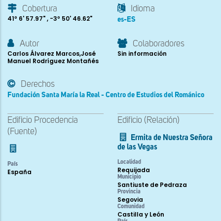
Cobertura
Idioma
41º 6' 57.97" , -3º 50' 46.62"
es-ES
Autor
Colaboradores
Carlos Álvarez Marcos,José
Sin información
Manuel Rodríguez Montañés
Derechos
Fundación Santa María la Real - Centro de Estudios del Románico
Edificio Procedencia
Edificio (Relación)
(Fuente)
Ermita de Nuestra Señora
de las Vegas
Localidad
País
Requijada
España
Municipio
Santiuste de Pedraza
Provincia
Segovia
Comunidad
Castilla y León