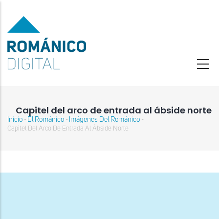
Pasar
al
contenido
principal
Capitel del arco de entrada al ábside norte
Inicio
El Románico
Imágenes Del Románico
-
-
-
Sobrescribir
Capitel Del Arco De Entrada Al Ábside Norte
enlaces
de
ayuda
a
la
navegación