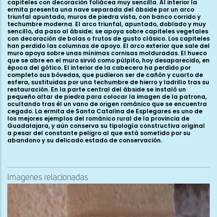
capiteles con decoración foliácea muy sencilla. Al interior la
ermita presenta una nave separada del ábside por un arco
triunfal apuntado, muros de piedra vista, con banco corrido y
techumbre moderna. El arco triunfal, apuntado, doblado y muy
sencillo, da paso al ábside; se apoya sobre capiteles vegetales
con decoración de bolas o frutos de gusto clásico. Los capiteles
han perdido las columnas de apoyo. El arco exterior que sale del
muro apoya sobre unas mínimas cornisas molduradas. El hueco
que se abre en el muro sirvió como púlpito, hoy desaparecido, en
época del gótico. El interior de la cabecera ha perdido por
completo sus bóvedas, que pudieron ser de cañón y cuarto de
esfera, sustituidas por una techumbre de hierro y ladrillo tras su
restauración. En la parte central del ábside se instaló un
pequeño altar de piedra para colocar la imagen de la patrona,
ocultando tras él un vano de origen románico que se encuentra
cegado. La ermita de Santa Catalina de Esplegares es uno de
los mejores ejemplos del románico rural de la provincia de
Guadalajara, y aún conserva su tipología constructiva original
a pesar del constante peligro al que está sometido por su
abandono y su delicado estado de conservación.
Imagenes relacionadas