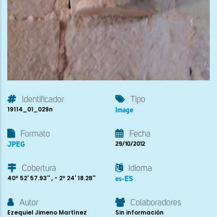
Identificador
Tipo
19114_01_029n
Image
Formato
Fecha
JPEG
29/10/2012
Cobertura
Idioma
40º 52' 57.93'' , - 2º 24' 18.28''
es-ES
Autor
Colaboradores
Ezequiel Jimeno Martínez
Sin información