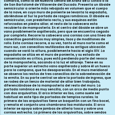
comarca, como la de Nuestra Señora de Aranz de El Sotillo o la
de San Bartolomé de Villaverde del Ducado. Presenta un ábside
semicircular a oriente más rebajado en volumen que el cuerpo
de la nave, en cuyo muro de poniente se levanta la espadaña,
abriéndose al Sur la portada de rasgos románicos. El ábside es
semicircular, con presbiterio recto, y sus esquinas están
reforzadas en piedra sillar; el resto de la cabecera esta
recubierta de mampostería. En el centro del ábside se abre un
vano posiblemente aspillerado, pero que se encuentra cegado
por completo. Recorre la cabecera una cornisa con una línea de
canecillos geométricos muy simples, lisos y de modillones de
rollo. Esta cornisa recorre, a su vez, tanto el muro norte como el
muro sur, con canecillos reutilizados de su antigua ubicación
cuando se varió la altura, posiblemente hacia el siglo XIV. La
espadaña se sitúa en el muro de poniente, y su estado de
conservación es crítico, pues está perdiendo parte del revoco
de la mampostería, sacando a la luz el sillarejo. Tiene en su
parte superior un estrecho vano aspillerado y sobre él un hueco
para la campana, que ha desaparecido. En el muro meridional
se observa los restos de tres canecillos de la sobreelevación de
la ermita. En su parte central se abre la portada de ingreso, que
se rodea de un lienzo de material de sillar bien trabajado,
diferenciándose de la mampostería del resto del muro. La
portada románica es muy sencilla, con un arco de medio punto
con dos arquivoltas. El arco interior es liso, como suele ser
habitual en este tipo de portadas de templos rurales; la
primera de las arquivoltas tiene un baquetón con un fino bocel,
y remata el conjunto una chambrana lisa moldurada. El arco
interior se apoya sobre jambas de sillería tosca y sobre una
cornisa estrecha. La primera de las arquivoltas, sobre sendos