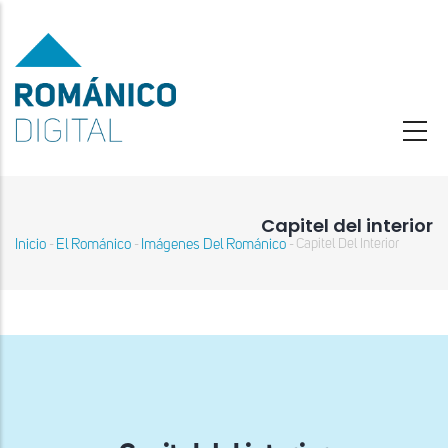
Pasar
al
contenido
principal
Capitel del interior
Inicio
El Románico
Imágenes Del Románico
Capitel Del Interior
-
-
-
Sobrescribir
enlaces
de
ayuda
a
la
navegación