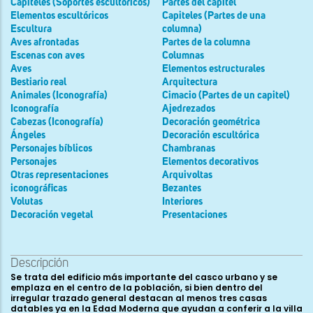
Capiteles (Soportes escultóricos)
Partes del capitel
Elementos escultóricos
Capiteles (Partes de una
Escultura
columna)
Aves afrontadas
Partes de la columna
Escenas con aves
Columnas
Aves
Elementos estructurales
Bestiario real
Arquitectura
Animales (Iconografía)
Cimacio (Partes de un capitel)
Iconografía
Ajedrezados
Cabezas (Iconografía)
Decoración geométrica
Ángeles
Decoración escultórica
Personajes bíblicos
Chambranas
Personajes
Elementos decorativos
Otras representaciones
Arquivoltas
iconográficas
Bezantes
Volutas
Interiores
Decoración vegetal
Presentaciones
Descripción
Se trata del edificio más importante del casco urbano y se
emplaza en el centro de la población, si bien dentro del
irregular trazado general destacan al menos tres casas
datables ya en la Edad Moderna que ayudan a conferir a la villa