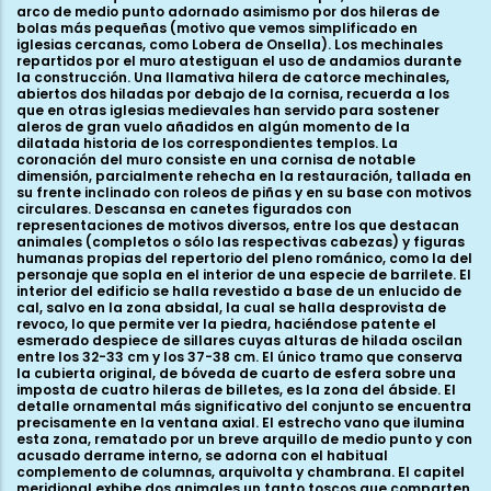
arco de medio punto adornado asimismo por dos hileras de
bolas más pequeñas (motivo que vemos simplificado en
iglesias cercanas, como Lobera de Onsella). Los mechinales
repartidos por el muro atestiguan el uso de andamios durante
la construcción. Una llamativa hilera de catorce mechinales,
abiertos dos hiladas por debajo de la cornisa, recuerda a los
que en otras iglesias medievales han servido para sostener
aleros de gran vuelo añadidos en algún momento de la
dilatada historia de los correspondientes templos. La
coronación del muro consiste en una cornisa de notable
dimensión, parcialmente rehecha en la restauración, tallada en
su frente inclinado con roleos de piñas y en su base con motivos
circulares. Descansa en canetes figurados con
representaciones de motivos diversos, entre los que destacan
animales (completos o sólo las respectivas cabezas) y figuras
humanas propias del repertorio del pleno románico, como la del
personaje que sopla en el interior de una especie de barrilete. El
interior del edificio se halla revestido a base de un enlucido de
cal, salvo en la zona absidal, la cual se halla desprovista de
revoco, lo que permite ver la piedra, haciéndose patente el
esmerado despiece de sillares cuyas alturas de hilada oscilan
entre los 32-33 cm y los 37-38 cm. El único tramo que conserva
la cubierta original, de bóveda de cuarto de esfera sobre una
imposta de cuatro hileras de billetes, es la zona del ábside. El
detalle ornamental más significativo del conjunto se encuentra
precisamente en la ventana axial. El estrecho vano que ilumina
esta zona, rematado por un breve arquillo de medio punto y con
acusado derrame interno, se adorna con el habitual
complemento de columnas, arquivolta y chambrana. El capitel
meridional exhibe dos animales un tanto toscos que comparten