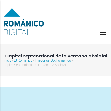
Pasar
al
contenido
principal
Capitel septentrional de la ventana absidial
Inicio
El Románico
Imágenes Del Románico
-
-
-
Sobrescribir
Capitel Septentrional De La Ventana Absidial
enlaces
de
ayuda
a
la
navegación