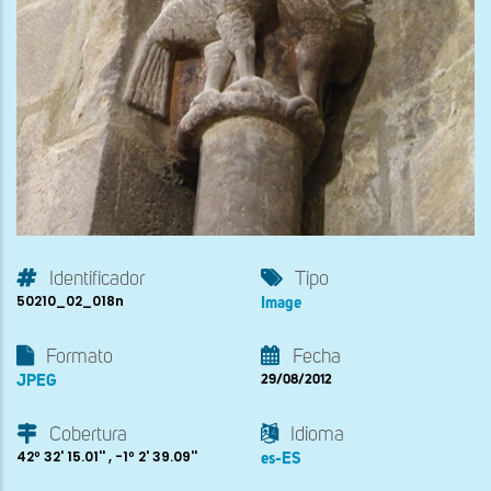
Identificador
Tipo
50210_02_018n
Image
Formato
Fecha
JPEG
29/08/2012
Cobertura
Idioma
42º 32' 15.01'' , -1º 2' 39.09''
es-ES