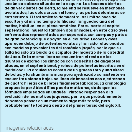
una única cabeza situada en la esquina. Las fauces abiertas
dejan ver dientes de sierra, la melena se resuelve en mechones
avolutados, las colas cruzan el lomo y las patas delanteras se
entrecruzan. El tratamiento demuestra las limitaciones del
escultor y al mismo tiempo la filiación languedociana del
motivo, habitual en el pleno románico. Por su parte el capitel
septentrional muestra también dos animales, en este caso aves
enfrentadas representadas por separado, con cuerpos y patas
de gran potencia que apoyan en el collarino. Leones y aves
aparecen debajo de potentes volutas y han sido relacionados
con modelos provenientes del románico jaqués, por lo que su
talla ha sido atribuida a discípulos del maestro de la catedral
de Jaca. En la misma línea se encuentran el resto de los
asuntos de exorno: los cimacios con cabecitas de angelotes
alados, en el septentrional, y roleos de palmetas inscritas en el
meridional. La arquivolta consta de un grueso toro y una hilera
de bolas, y la chambrana incorpora ajedrezado consistente en
encuentro ubicado bajo una línea de impostas con ajedrezado
de cuatro hileras de billetes finamente labrados. La cronología
propuesta por Abbad Ríos podría matizarse, dado que las
fórmulas empleadas en Undués- Pintano responden a la
evolución de los motivos jaqueses, por lo que probablemente
debamos pensar en un momento algo más tardío, pero
probablemente todavía dentro del primer tercio del siglo XII.
Imagenes relacionadas