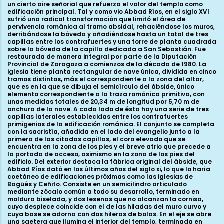
un cierto aire señorial que refuerza el valor del templo como
edificación principal. Tal y como vio Abbad Ríos, en el siglo XVI
sufrió una radical transformación que limitó el área de
pervivencia románica al tramo absidal, rehaciéndose los muros,
derribándose la bóveda y añadiéndose hasta un total de tres
capillas entre los contrafuertes y una torre de planta cuadrada
sobre la bóveda de la capilla dedicada a San Sebastián. Fue
restaurada de manera integral por parte de la Diputación
Provincial de Zaragoza a comienzos de la década de 1980. La
iglesia tiene planta rectangular de nave única, dividida en cinco
tramos distintos, más el correspondiente a la zona del altar,
que es en la que se dibuja el semicírculo del ábside, único
elemento correspondiente a la traza románica primitiva, con
unas medidas totales de 20,34 m de longitud por 5,70 m de
anchura de la nave. A cada lado de ésta hay una serie de tres
capillas laterales establecidas entre los contrafuertes
primigenios de la edificación románica. El conjunto se completa
con la sacristía, añadida en el lado del evangelio junto a la
primera de las citadas capillas, el coro elevado que se
encuentra en la zona de los pies y el breve atrio que precede a
la portada de acceso, asimismo en la zona de los pies del
edificio. Del exterior destaca la fábrica original del ábside, que
Abbad Ríos dató en los últimos años del siglo xi, lo que lo haría
coetáneo de edificaciones próximas como las iglesias de
Bagüés y Ceñito. Consiste en un semicilindro articulado
mediante zócalo común a todo su desarrollo, terminado en
moldura biselada, y dos lesenas que no alcanzan la cornisa,
cuyo despiece coincide con el de las hiladas del muro curvo y
cuya base se adorna con dos hileras de bolas. En el eje se abre
una saetera que ilumina el interior del templo, terminada en