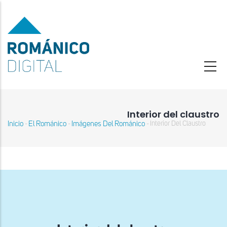
Pasar
al
contenido
principal
Interior del claustro
Inicio
El Románico
Imágenes Del Románico
Interior Del Claustro
-
-
-
Sobrescribir
enlaces
de
ayuda
a
la
navegación