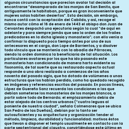
algunas circunstancias que parecían avalar tal decisión al
encontrarse “desamparado de las monjas de San Benito, que
antiguamente le habitaban, porque es gran inconveniente que
mujeres solas habiten desiertos”. Esta decisión, sin embargo,
nunca contó con la aceptación del Cabildo, y así, recoge el
mismo autor cómo el 16 de enero de 1443 el obispo don Juan de
Cervantes despachó una ejecutoria según la cual “de aquí en
adelante y para siempre jamás que sea la orden de los frailes
predicadores en la dicha iglesia y monasterio”; con ello venía a
confirmar lo dispuesto poco tiempo antes por uno de sus
antecesores en el cargo, don Lope de Barrientos, y a disolver
todo vínculo que se mantenía con la abadía de Párraces,
siendo la orden dominica la beneficiaria de tal situación. Los
particulares avatares por los que ha ido pasando este
monasterio han condicionado de manera harto evidente su
fisonomía, de tal suerte que su restaurado aspecto actual
responde a una obra realizada a comienzos de los años
noventa del pasado siglo, que ha dotado de volúmenes a unas
estructuras que los habían perdido, como ha quedado recogido
en imágenes y referencias escritas del pasado. En pocas líneas,
López de Guereño Sanz recuerda las condiciones a las que
debían someterse los monasterios de los monjes blancos, a
partir sobre todo de Bernardo; el emplazamiento debía de
estar alejado de los centros urbanos (“cuatro leguas al
poniente de nuestra ciudad”, señala Colmenares que se ubica
San Pedro de las Dueñas), debían por lo tanto ser
autosuficientes y su arquitectura y organización tender al
método, limpieza, durabilidad y funcionalidad; motivos éstos
que llevan a disponer el templo usualmente en contacto con la
parte septentrional del claustro, convirtiéndose este último en