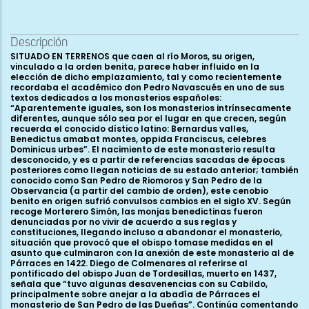
Descripción
SITUADO EN TERRENOS que caen al río Moros, su origen,
vinculado a la orden benita, parece haber influido en la
elección de dicho emplazamiento, tal y como recientemente
recordaba el académico don Pedro Navascués en uno de sus
textos dedicados a los monasterios españoles:
“Aparentemente iguales, son los monasterios intrínsecamente
diferentes, aunque sólo sea por el lugar en que crecen, según
recuerda el conocido dístico latino: Bernardus valles,
Benedictus amabat montes, oppida Franciscus, celebres
Dominicus urbes”. El nacimiento de este monasterio resulta
desconocido, y es a partir de referencias sacadas de épocas
posteriores como llegan noticias de su estado anterior; también
conocido como San Pedro de Riomoros y San Pedro de la
Observancia (a partir del cambio de orden), este cenobio
benito en origen sufrió convulsos cambios en el siglo XV. Según
recoge Morterero Simón, las monjas benedictinas fueron
denunciadas por no vivir de acuerdo a sus reglas y
constituciones, llegando incluso a abandonar el monasterio,
situación que provocó que el obispo tomase medidas en el
asunto que culminaron con la anexión de este monasterio al de
Párraces en 1422. Diego de Colmenares al referirse al
pontificado del obispo Juan de Tordesillas, muerto en 1437,
señala que “tuvo algunas desavenencias con su Cabildo,
principalmente sobre anejar a la abadía de Párraces el
monasterio de San Pedro de las Dueñas”. Continúa comentando