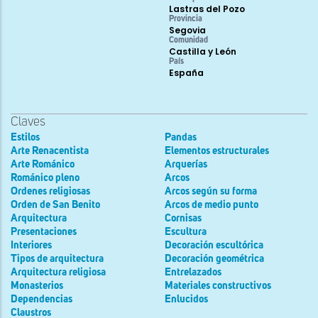
Lastras del Pozo
Provincia
Segovia
Comunidad
Castilla y León
País
España
Claves
Estilos
Pandas
Arte Renacentista
Elementos estructurales
Arte Románico
Arquerías
Románico pleno
Arcos
Ordenes religiosas
Arcos según su forma
Orden de San Benito
Arcos de medio punto
Arquitectura
Cornisas
Presentaciones
Escultura
Interiores
Decoración escultórica
Tipos de arquitectura
Decoración geométrica
Arquitectura religiosa
Entrelazados
Monasterios
Materiales constructivos
Dependencias
Enlucidos
Claustros