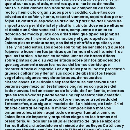
que al sur es apuntado, mientras que al norte es de medio
punto, si bien ambos son doblados. Se componen de tramo
recto y hemiciclo organizados por un codillo, cubiertos con
bóvedas de cañón y horno, respectivamente, separadas por un
fajón. En altura el espacio se articula a partir de dos líneas de
imposta con perfil de listel y chaflán, ubicándose entre ellas en
el ábside un único vano estilizado, compuesto de un arco
doblado de medio punto con arista viva que apea en jambas
del mismo perfil, siendo los cimacios y el guardapolvos las
únicas piezas molduradas, con listel y chaflán aquellos y con
listel y nacela estos. Los apeos son también sencillos ya que los
fajones lo hacen en las jambas que forman el codillo, mientras
que los torales lo hacen en semicolumnas de basas áticas
sobre plintos que a su vez se sitúan sobre plintos abocelados
que seguramente sean los restos del banco corrido que
recorrería todo el espacio. Los capiteles por su parte presentan
gruesos collarinos y llenan sus copas de abstractos temas
vegetales, algunos muy deteriorados, de recuerdos
cistercienses. En el ábside septentrional se conservan unas
pinturas que mezclan testimonios originales con partes del
todo nuevas; tratan escenas de la vida de San Benito, mientras
que en las bóvedas puede verse una representación celestial,
en el presbiterio, y un Pantocrátor en mandorla rodeado del
Tetramorfos, que sigue el modelo del San Isidoro, de León. En el
ábside central se repite la misma composición y motivos
ornamentales, si bien aquí todo de mayor tamaño, con una
única línea de imposta y arquerías ciegas en los tramos del
presbiterio. Al lado sur se sitúa el claustro del que se hizo eco
Torres Balbás, situándolo en el reinado de los Reyes Católicos y
emparentándolo con San Antonio El Real (Segovia) y por