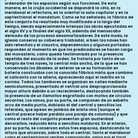
ordenador de los espacios según sus funciones. De esta
manera, en la crujía occidental se dispondrá la cilla, en la
meridional el refectorio, en la oriental la sala capitular y en la
septentrional el mandatum. Como se ha señalado, la fábrica de
este conjunto ha resultado muy modificada a lo largo del
tiempo, siendo especialmente intensas las obras ejecutadas en
el siglo XV y a finales del siglo XX, además del menoscabo
derivado de los procesos desamortizadores. De este modo, la
iglesia conserva su cabecera triabsidal, si bien las naves han
sido rehechas y el claustro, dependencias y algunas portadas
responden al momento en que los predicadores se hacen cargo
del monasterio, como queda testimoniado por la presencia
repetida del escudo de la orden. Se trataría por tanto de un
templo de tres naves, la central más ancha, de la que se han
conservado los ábsides; al exterior se ve su formación en
batería construidos con la conocida fábrica mixta que combina
el calicanto con la sillería, apareciendo aquí el ladrillo en la
cornisa. Todos los tambores se organizan en calles mediante
semicolumnas, presentado el central una desproporcionada
mayor altura debido a un recrecimiento, destacando también
la presencia de un llamativo esgrafiado con motivo de círculos
secantes. Los vanos, por su parte, se componen de un esbelto
arco de medio punto, doblado el del central y sencillos los
laterales, que apean en jambas de arista viva (aunque el
central parece haber perdido una pareja de columnas) y que
como el resto del conjunto presentan gran austeridad
decorativa, reducida ésta a sencillas molduras. En el interior,
por su parte, se conservan estos tres espacios, destacando la
altura que alcanzan, sobre todo el central; tanto el meridional
como el septentrional repiten composición, salvo por el toral