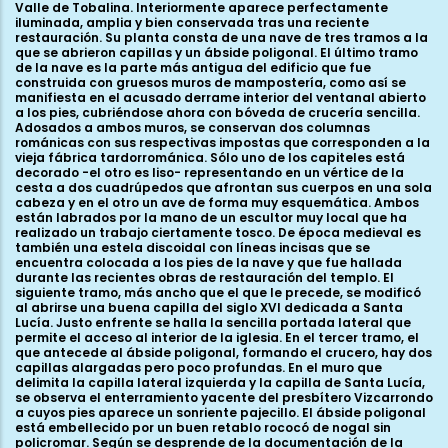
Valle de Tobalina. Interiormente aparece perfectamente
iluminada, amplia y bien conservada tras una reciente
restauración. Su planta consta de una nave de tres tramos a la
que se abrieron capillas y un ábside poligonal. El último tramo
de la nave es la parte más antigua del edificio que fue
construida con gruesos muros de mampostería, como así se
manifiesta en el acusado derrame interior del ventanal abierto
a los pies, cubriéndose ahora con bóveda de crucería sencilla.
Adosados a ambos muros, se conservan dos columnas
románicas con sus respectivas impostas que corresponden a la
vieja fábrica tardorrománica. Sólo uno de los capiteles está
decorado -el otro es liso- representando en un vértice de la
cesta a dos cuadrúpedos que afrontan sus cuerpos en una sola
cabeza y en el otro un ave de forma muy esquemática. Ambos
están labrados por la mano de un escultor muy local que ha
realizado un trabajo ciertamente tosco. De época medieval es
también una estela discoidal con líneas incisas que se
encuentra colocada a los pies de la nave y que fue hallada
durante las recientes obras de restauración del templo. El
siguiente tramo, más ancho que el que le precede, se modificó
al abrirse una buena capilla del siglo XVI dedicada a Santa
Lucía. Justo enfrente se halla la sencilla portada lateral que
permite el acceso al interior de la iglesia. En el tercer tramo, el
que antecede al ábside poligonal, formando el crucero, hay dos
capillas alargadas pero poco profundas. En el muro que
delimita la capilla lateral izquierda y la capilla de Santa Lucía,
se observa el enterramiento yacente del presbítero Vizcarrondo
a cuyos pies aparece un sonriente pajecillo. El ábside poligonal
está embellecido por un buen retablo rococó de nogal sin
policromar. Según se desprende de la documentación de la