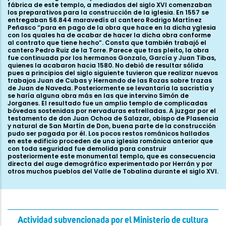
fábrica de este templo, a mediados del siglo XVI comenzaban
los preparativos para la construcción de la iglesia. En 1557 se
entregaban 56.844 maravedís al cantero Rodrigo Martínez
Peñasco “para en pago de la obra que hace en la dicha yglesia
con los quales ha de acabar de hacer la dicha obra conforme
al contrato que tiene hecho”. Consta que también trabajó el
cantero Pedro Ruiz de la Torre. Parece que tras pleito, la obra
fue continuada por los hermanos Gonzalo, García y Juan Tibas,
quienes la acabaron hacia 1580. No debió de resultar sólida
pues a principios del siglo siguiente tuvieron que realizar nuevos
trabajos Juan de Cubas y Hernando de las Rozas sobre trazas
de Juan de Naveda. Posteriormente se levantaría la sacristía y
se haría alguna obra más en las que intervino Simón de
Jorganes. El resultado fue un amplio templo de complicadas
bóvedas sostenidas por nervaduras estrelladas. A juzgar por el
testamento de don Juan Ochoa de Salazar, obispo de Plasencia
y natural de San Martín de Don, buena parte de la construcción
pudo ser pagada por él. Los pocos restos románicos hallados
en este edificio proceden de una iglesia románica anterior que
con toda seguridad fue demolida para construir
posteriormente este monumental templo, que es consecuencia
directa del auge demográfico experimentado por Herrán y por
otros muchos pueblos del Valle de Tobalina durante el siglo XVI.
Actividad subvencionada por el Ministerio de cultura