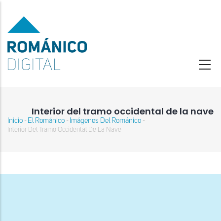
Pasar
al
contenido
principal
Interior del tramo occidental de la nave
Inicio
El Románico
Imágenes Del Románico
-
-
-
Sobrescribir
Interior Del Tramo Occidental De La Nave
enlaces
de
ayuda
a
la
navegación