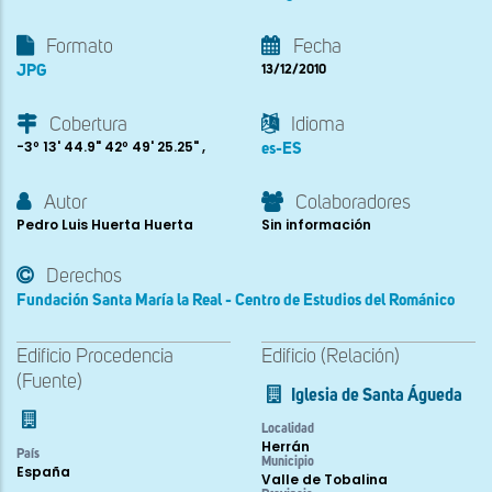
Formato
Fecha
JPG
13/12/2010
Cobertura
Idioma
-3º 13' 44.9" 42º 49' 25.25" ,
es-ES
Autor
Colaboradores
Pedro Luis Huerta Huerta
Sin información
Derechos
Fundación Santa María la Real - Centro de Estudios del Románico
Edificio Procedencia
Edificio (Relación)
(Fuente)
Iglesia de Santa Águeda
Localidad
Herrán
País
Municipio
España
Valle de Tobalina