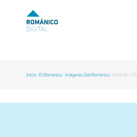
Pasar
al
MENU
TOP
contenido
principal
MAIN
NAVIGATION
Inicio
El Románico
Imágenes Del Románico
Nave De La Ep
-
-
-
Sobrescribir
enlaces
de
ayuda
a
la
navegación