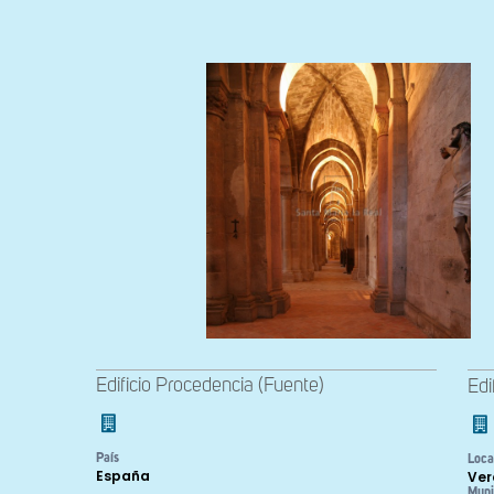
Edificio Procedencia (Fuente)
Edi
País
Loca
España
Ver
Muni