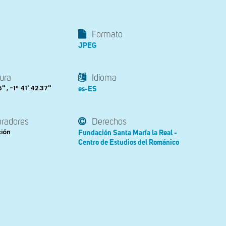
Formato
JPEG
ura
Idioma
' , -1º 41' 42.37''
es-ES
oradores
Derechos
ción
Fundación Santa María la Real -
Centro de Estudios del Románico