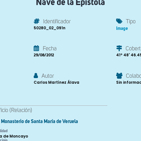
Nave de la Epístola
Identificador
Tipo
50280_02_091n
Image
Fecha
Cobert
41º 48' 46.45'
29/08/2012
Autor
Colab
Carlos Martínez Álava
Sin informa
ficio (Relación)
Monasterio de Santa María de Veruela
lidad
a de Moncayo
cipio