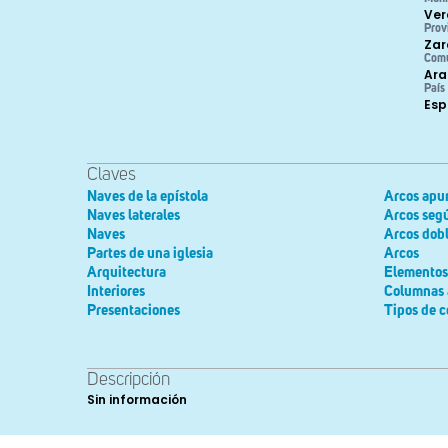
Ver
Prov
Zar
Com
Ara
País
Es
Claves
Naves de la epístola
Arcos apu
Naves laterales
Arcos seg
Naves
Arcos dob
Partes de una iglesia
Arcos
Arquitectura
Elementos 
Interiores
Columnas 
Presentaciones
Tipos de 
Descripción
Sin información