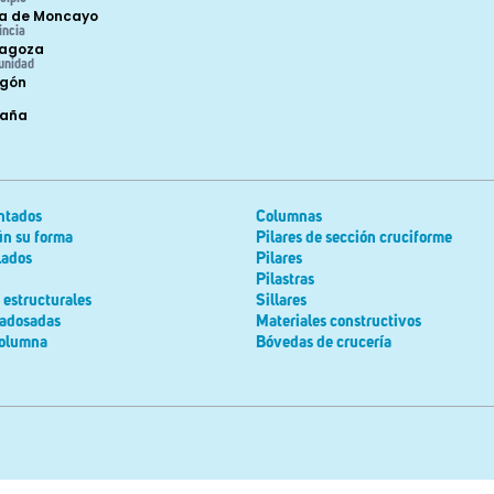
a de Moncayo
incia
agoza
unidad
gón
paña
ntados
Columnas
ún su forma
Pilares de sección cruciforme
lados
Pilares
Pilastras
estructurales
Sillares
adosadas
Materiales constructivos
columna
Bóvedas de crucería