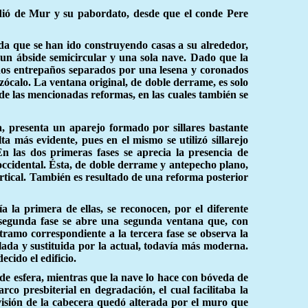
endió de Mur y su pabordato, desde que el conde Pere
ida que se han ido construyendo casas a su alrededor,
 un ábside semicircular y una sola nave. Dado que la
 dos entrepaños separados por una lesena y coronados
 zócalo. La ventana original, de doble derrame, es solo
 de las mencionadas reformas, en las cuales también se
 presenta un aparejo formado por sillares bastante
 más evidente, pues en el mismo se utilizó sillarejo
 las dos primeras fases se aprecia la presencia de
 occidental. Ésta, de doble derrame y antepecho plano,
tical. También es resultado de una reforma posterior
 la primera de ellas, se reconocen, por el diferente
la segunda fase se abre una segunda ventana que, con
ramo correspondiente a la tercera fase se observa la
da y sustituida por la actual, todavía más moderna.
ecido el edificio.
 de esfera, mientras que la nave lo hace con bóveda de
co presbiterial en degradación, el cual facilitaba la
 visión de la cabecera quedó alterada por el muro que