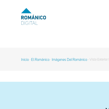
Pasar
al
MENU
TOP
contenido
principal
MAIN
NAVIGATION
Inicio
El Románico
Imágenes Del Románico
Vista Exterio
-
-
-
Sobrescribir
enlaces
de
ayuda
a
la
navegación