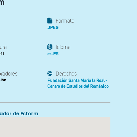
rm
Formato
JPEG
ura
Idioma
411
es-ES
oradores
Derechos
ción
Fundación Santa María la Real -
Centro de Estudios del Románico
vador de Estorm