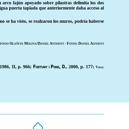
n arco fajón apoyado sobre pilastras delimita los dos
ntigua puerta tapiada que anteriormente daba acceso al
omo se ha visto, se realzaron los muros, podría haberse
tonio Olañeta Molina/Daniel Antisent - Fotos: Daniel Altisent
 1986, II, p. 966;
., 2000, p. 177;
Fortuny i Pons, D
Vidal