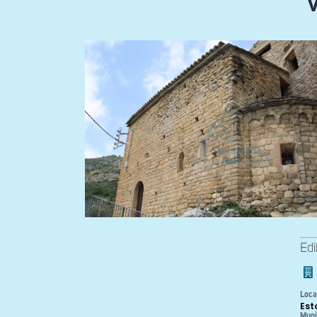
V
Edi
Loca
Est
Muni