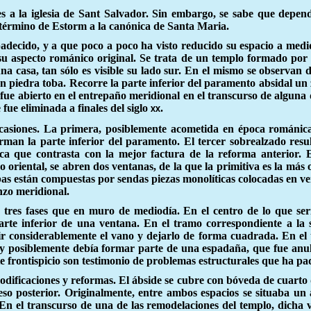
tes a la iglesia de Sant Salvador. Sin embargo, se sabe que dep
 término de Estorm a la canónica de Santa Maria.
a padecido, y a que poco a poco ha visto reducido su espacio a med
 su aspecto románico original. Se trata de un templo formado por
na casa, tan sólo es visible su lado sur. En el mismo se observan
con piedra toba. Recorre la parte inferior del paramento absidal un
 fue abierto en el entrepaño meridional en el transcurso de alguna
fue eliminada a finales del siglo
.
xx
casiones. La primera, posiblemente acometida en época románica,
n la parte inferior del paramento. El tercer sobrealzado resulta
a que contrasta con la mejor factura de la reforma anterior. En
o oriental, se abren dos ventanas, de la que la primitiva es la más
s están compuestas por sendas piezas monolíticas colocadas en ver
nzo meridional.
tres fases que en muro de mediodía. En el centro de lo que sería
a parte inferior de una ventana. En el tramo correspondiente a 
r considerablemente el vano y dejarlo de forma cuadrada. En el t
y posiblemente debía formar parte de una espadaña, que fue anula
ste frontispicio son testimonio de problemas estructurales que ha pad
odificaciones y reformas. El ábside se cubre con bóveda de cuarto
so posterior. Originalmente, entre ambos espacios se situaba un ar
 En el transcurso de una de las remodelaciones del templo, dicha