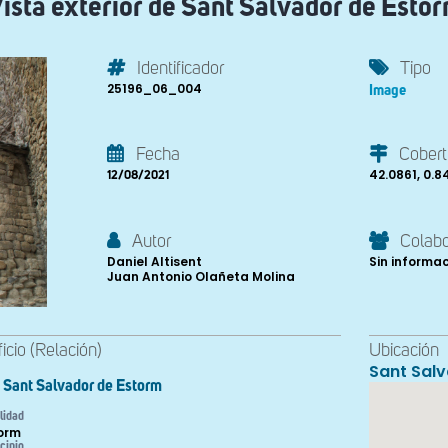
ista exterior de Sant Salvador de Esto
Identificador
Tipo
25196_06_004
Image
Fecha
Cobert
42.0861, 0.8
12/08/2021
Autor
Colab
Daniel Altisent
Sin informa
Juan Antonio Olañeta Molina
ficio (Relación)
Ubicación
Sant Sal
Sant Salvador de Estorm
lidad
orm
cipio