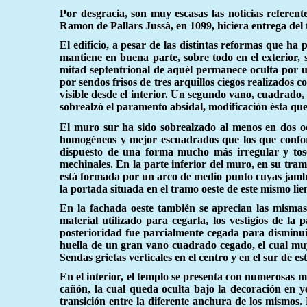
Por desgracia, son muy escasas las noticias referen
Ramon de Pallars Jussà, en 1099, hiciera entrega del
El edificio, a pesar de las distintas reformas que h
mantiene en buena parte, sobre todo en el exterior,
mitad septentrional de aquél permanece oculta por u
por sendos frisos de tres arquillos ciegos realizados 
visible desde el interior. Un segundo vano, cuadrado,
sobrealzó el paramento absidal, modificación ésta que 
El muro sur ha sido sobrealzado al menos en dos o
homogéneos y mejor escuadrados que los que conforma
dispuesto de una forma mucho más irregular y tosc
mechinales. En la parte inferior del muro, en su tram
está formada por un arco de medio punto cuyas jamba
la portada situada en el tramo oeste de este mismo lie
En la fachada oeste también se aprecian las mismas 
material utilizado para cegarla, los vestigios de l
posterioridad fue parcialmente cegada para disminui
huella de un gran vano cuadrado cegado, el cual mu
Sendas grietas verticales en el centro y en el sur de e
En el interior, el templo se presenta con numerosas m
cañón, la cual queda oculta bajo la decoración en ye
transición entre la diferente anchura de los mismos.