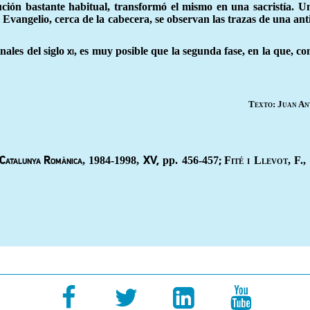
ución bastante habitual, transformó el mismo en una sacristía. U
el Evangelio, cerca de la cabecera, se observan las trazas de una a
inales del siglo
, es muy posible que la segunda fase, en la que, c
xi
Texto: Juan An
, 1984-1998,
pp. 456-457
Fité i Llevot,
F.,
Catalunya Romànica
XV,
;