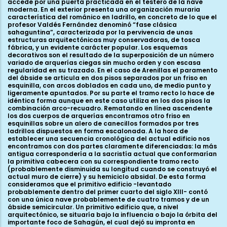
accede por una puerta practicada en el testero de la nave
moderna. En el exterior presenta una organización muraria
característica del románico en ladrillo, en concreto de lo que el
profesor Valdés Fernández denominó “fase clásica
sahaguntina”, caracterizada por la pervivencia de unas
estructuras arquitectónicas muy conservadoras, de tosca
fábrica, y un evidente carácter popular. Los esquemas
decorativos son el resultado de la superposición de un número
variado de arquerías ciegas sin mucho orden y con escasa
regularidad en su trazado. En el caso de Arenillas el paramento
del ábside se articula en dos pisos separados por un friso en
esquinilla, con arcos doblados en cada uno, de medio punto y
ligeramente apuntados. Por su parte el tramo recto lo hace de
idéntica forma aunque en este caso utiliza en los dos pisos la
combinación arco-recuadro. Rematando en línea ascendente
los dos cuerpos de arquerías encontramos otro friso en
esquinillas sobre un alero de canecillos formados por tres
ladrillos dispuestos en forma escalonada. A la hora de
establecer una secuencia cronológica del actual edificio nos
encontramos con dos partes claramente diferenciadas: la más
antigua correspondería a la sacristía actual que conformarían
la primitiva cabecera con su correspondiente tramo recto
(probablemente disminuida su longitud cuando se construyó el
actual muro de cierre) y su hemiciclo absidal. De esta forma
consideramos que el primitivo edificio -levantado
probablemente dentro del primer cuarto del siglo XIII- contó
con una única nave probablemente de cuatro tramos y de un
ábside semicircular. Un primitivo edificio que, a nivel
arquitectónico, se situaría bajo la influencia o bajo la órbita del
importante foco de Sahagún, el cual dejó su impronta en