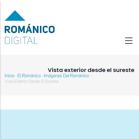
Pasar
al
contenido
principal
Vista exterior desde el sureste
Inicio
El Románico
Imágenes Del Románico
-
-
-
Sobrescribir
Vista Exterior Desde El Sureste
enlaces
de
ayuda
a
la
navegación