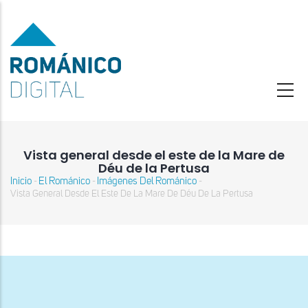
Pasar
al
contenido
principal
Vista general desde el este de la Mare de
Déu de la Pertusa
Inicio
El Románico
Imágenes Del Románico
-
-
-
Sobrescribir
Vista General Desde El Este De La Mare De Déu De La Pertusa
enlaces
de
ayuda
a
la