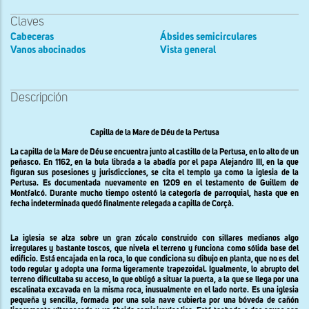
Claves
Cabeceras
Ábsides semicirculares
Vanos abocinados
Vista general
Descripción
Capilla de la Mare de Déu de la Pertusa
La capilla de la Mare de Déu se encuentra junto al castillo de la Pertusa, en lo alto de un
peñasco. En 1162, en la bula librada a la abadía por el papa Alejandro III, en la que
figuran sus posesiones y jurisdicciones, se cita el templo ya como la iglesia de la
Pertusa. Es documentada nuevamente en 1209 en el testamento de Guillem de
Montfalcó. Durante mucho tiempo ostentó la categoría de parroquial, hasta que en
fecha indeterminada quedó finalmente relegada a capilla de Corçà.
La iglesia se alza sobre un gran zócalo construido con sillares medianos algo
irregulares y bastante toscos, que nivela el terreno y funciona como sólida base del
edificio. Está encajada en la roca, lo que condiciona su dibujo en planta, que no es del
todo regular y adopta una forma ligeramente trapezoidal. Igualmente, lo abrupto del
terreno dificultaba su acceso, lo que obligó a situar la puerta, a la que se llega por una
escalinata excavada en la misma roca, inusualmente en el lado norte. Es una iglesia
pequeña y sencilla, formada por una sola nave cubierta por una bóveda de cañón