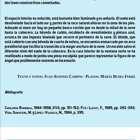
dos fases constructivas comentadas.
El espacio interior es reducido, está bastante bien iluminado y es unitario. El suelo está
desnivelado hacia el lado sur y partes de la roca natural afloran en la zona de los pies.
Adosado al muro sur hay un pequeño banco corrido que va desde la mitad de la nave
hasta la cabecera. La bóveda de cañón, recubierta de revestimiento y pintura azul,
arranca de una imposta biselada que recorre el perímetro de la nave. El ábside, que
está cubierto con una bóveda de cuarto de esfera, se encuentra enmarcado por un arco
presbiterial que facilita la transición a la mayor anchura de la nave. Un escalón salva el
diferente nivel del suelo de la cabecera. En la cara interior de la ventana norte se ha
reutilizado a modo de jamba una pieza esculpida que parece representar la figura de un
ángel que posiblemente sostenía un incensario.
Texto y fotos: Juan Antonio Campos - Planos: Marta Buira Ferrè
Bibliografía
Catalunya Romànica,
1984-1998, XVII, pp. 151-152;
Fité i
Llevot, F., 1985,
pp.
392-393;
Vidal Sanvicens, M.
y
López i Vilaseca
, M., 1984, p. 395.