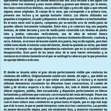
ligeramente ultrapasada y un ábside semicircular liso. Está techada a dos aguas con
losas, tiene tres ventanas y unos muros sólidos y gruesos que delatan, por lo menos,
dos fases constructivas distintas, una primera del siglo
xi
y otra del siglo
xii
que reformó
algunas zonas originales. El cuerpo de la nave, que corresponde a la primera fase
,
presenta una factura y un aparejo bastante rústico. Los sillares utilizados son
pequeños e irregulares, sin pulir y dispuestos en hileras que tienden a la horizontalidad.
En el muro norte está la puerta, compuesta por un sencillo arco de medio punto de
grandes sillares toscamente trabajados. Entre ésta y la cabecera hay una pequeña
ventana, de doble derrame y arco de medio punto construido con dovelas de piedra
toba y jambas colocadas verticalmente, una de ellas de mármol blanco
reaprovechada. En el muro opuesto hay otra ventana totalmente diferente, cuadrada y
recta. Además, en el muro de levante existió otra puerta, hoy en día tapiada, pero bien
visible tanto desde el exterior como del interior, donde ha quedado un nicho, que debió
conectar el templo con algunas dependencias exteriores que en la actualidad están
desaparecidas. Gran parte de las zonas altas de la nave fueron reformadas y se
realzaron en el mismo momento en el que se sustituyó la cabecera por lo que presentan
un aparejo idéntico al de esta.
El ábside se levanta sobre el gran zócalo perfectamente visible que conforma los
cimientos del edificio. Originariamente existió otro ábside, del siglo
xi
, que debió ser
reemplazado en el siglo
xii
por el que existe actualmente. La factura y el material
utilizado demuestran claramente las diferentes fases constructivas, el cambio de
taller y de técnica respecto a la obra originaria. Así, todo el ábside presenta unos
sillares regulares, pulidos, bien escuadrados y dispuestos perfectamente en hileras
horizontales y uniformes que contrasta con el material del resto del templo. Posee una
pequeña ventana de doble derrame y arco de medio punto monolítico, a la altura de la
cual el muro reduce unos centímetros su grosor hasta el tejado, que es algo más bajo
que el de la nave, lo que se puede interpretar como otra fase constructiva. Las paredes
no poseen decoración alguna, pues son totalmente lisas, y muestran claramente las