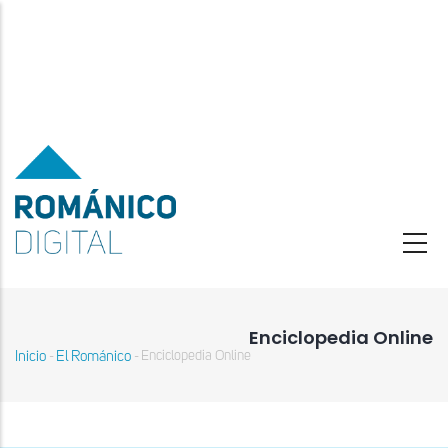
Pasar
al
contenido
principal
Enciclopedia Online
Inicio
El Románico
Enciclopedia Online
-
-
Sobrescribir
enlaces
de