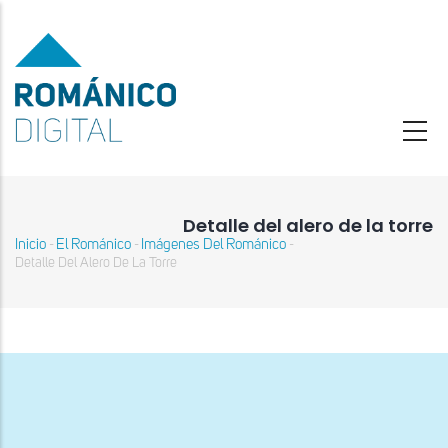
Pasar
al
contenido
principal
Detalle del alero de la torre
Inicio
El Románico
Imágenes Del Románico
-
-
-
Sobrescribir
Detalle Del Alero De La Torre
enlaces
de
ayuda
a
la
navegación