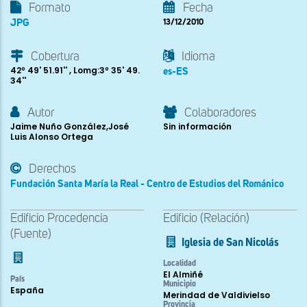
Formato
Fecha
JPG
13/12/2010
Cobertura
Idioma
42º 49' 51.91'' , Lomg:3º 35' 49.
es-ES
34''
Autor
Colaboradores
Jaime Nuño González,José
Sin información
Luis Alonso Ortega
Derechos
Fundación Santa María la Real - Centro de Estudios del Románico
Edificio Procedencia
Edificio (Relación)
(Fuente)
Iglesia de San Nicolás
Localidad
El Almiñé
País
Municipio
España
Merindad de Valdivielso
Provincia