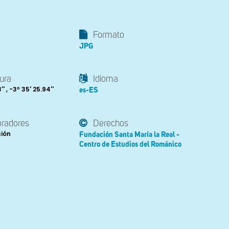
Formato
JPG
ura
Idioma
' , -3º 35' 25.94''
es-ES
oradores
Derechos
ción
Fundación Santa María la Real -
Centro de Estudios del Románico