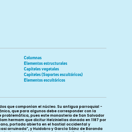
Columnas
Elementos estructurales
Capiteles vegetales
Capiteles (Soportes escultóricos)
Elementos escultóricos
s dos que componían el núcleo. Su antigua parroquial -
ánico, que para algunos debe corresponder con la
nte problemática, pues este monasterio de San Salvador
illam hermam que dicitur Helziniellas donada en 1187 por
ano, portada abierta en el hastial occidental y
casi arruinada”, y Huidobro y García Sáinz de Baranda