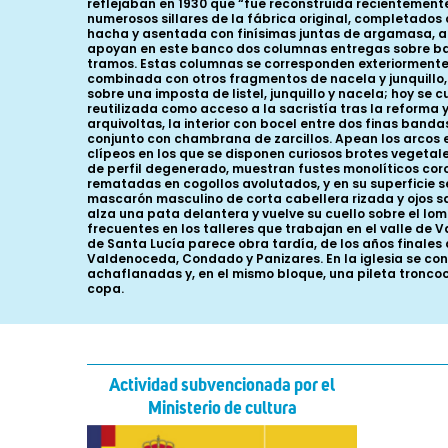
reflejaban en 1930 que “fue reconstruida recientemente”
numerosos sillares de la fábrica original, completados 
hacha y asentada con finísimas juntas de argamasa, alz
apoyan en este banco dos columnas entregas sobre bas
tramos. Estas columnas se corresponden exteriormente 
combinada con otros fragmentos de nacela y junquillo, 
sobre una imposta de listel, junquillo y nacela; hoy se
reutilizada como acceso a la sacristía tras la reforma y
arquivoltas, la interior con bocel entre dos finas banda
conjunto con chambrana de zarcillos. Apean los arcos
clípeos en los que se disponen curiosos brotes vegetal
de perfil degenerado, muestran fustes monolíticos coron
rematadas en cogollos avolutados, y en su superficie s
mascarón masculino de corta cabellera rizada y ojos sa
alza una pata delantera y vuelve su cuello sobre el lom
frecuentes en los talleres que trabajan en el valle de V
de Santa Lucía parece obra tardía, de los años finales d
Valdenoceda, Condado y Panizares. En la iglesia se co
achaflanadas y, en el mismo bloque, una pileta troncoc
copa.
Actividad subvencionada por el
Ministerio de cultura