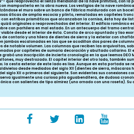
- que reaprovechó el lienzo meridional de la nave primitiva, con la 
con mampostería en la obra nueva. Los vestigios de la nave románica 
ándose el muro sobre un banco de fábrica moldurado con un bocel tan
as áticas de amplia escocia y plinto, rematadas en capiteles tronc
con estribos prismáticos que alcanzaban la cornisa, ésta hoy de lis
quizá originales o reaprovechados del interior. El edificio románico
 cubre con parhilera en mal estado. En un antecuerpo del tramo centr
 visible desde el interior de ésta. Consta de arco apuntado y liso ex
s de contario y una hilera de dientes de sierra y la exterior con chaf
 en jambas escalonadas en las que se acodillan dos pares de column
es de notable volumen. Las columnas que reciben las arquivoltas, so
ados por capiteles de sumaria decoración y abultado collarino. El ex
e grabó una inscripción de incierta cronología en la que leemos DEO 
ltones, muy destrozado. El capitel interior del otro lado, también 
o; la cesta exterior de este lado es lisa. Aunque en esta portada se 
aldivielso desde mediados del siglo XII (dientes de sierra, máscaras h
el siglo XII o primeros del siguiente. Son evidentes sus conexiones co
nserva igualmente una curiosa pila aguabenditera, de dudosa cronolo
ónica con salientes de tipo almirez (uno ornado con una roseta). Su 