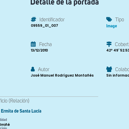
Detalle de la portada
Identificador
Tipo
09559_01_007
Image
Fecha
Cobert
42º 49' 52.53'
13/12/2010
Autor
Colab
José Manuel Rodríguez Montañés
Sin informa
ficio (Relación)
Ermita de Santa Lucía
lidad
Almiñé
cipio