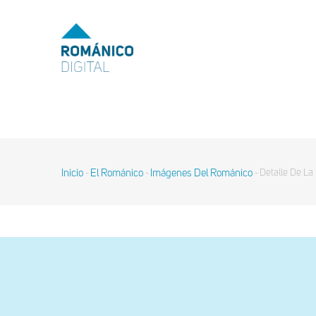
Pasar
al
MENU
TOP
contenido
principal
MAIN
NAVIGATION
Inicio
El Románico
Imágenes Del Románico
Detalle De La
-
-
-
Sobrescribir
enlaces
de
ayuda
a
la
navegación