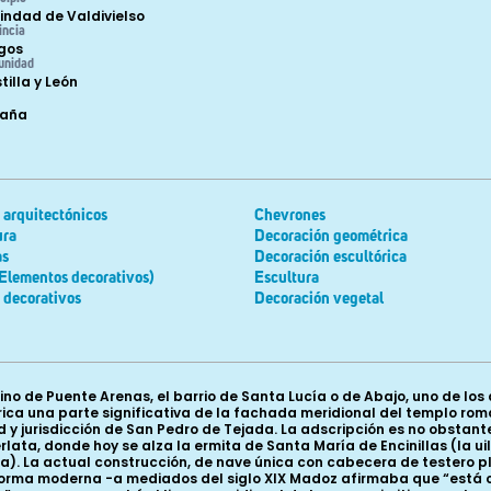
indad de Valdivielso
incia
gos
unidad
tilla y León
paña
 arquitectónicos
Chevrones
ura
Decoración geométrica
as
Decoración escultórica
Elementos decorativos)
Escultura
 decorativos
Decoración vegetal
ino de Puente Arenas, el barrio de Santa Lucía o de Abajo, uno de lo
ca una parte significativa de la fachada meridional del templo rom
ad y jurisdicción de San Pedro de Tejada. La adscripción es no obsta
lata, donde hoy se alza la ermita de Santa María de Encinillas (la u
la). La actual construcción, de nave única con cabecera de testero pl
reforma moderna -a mediados del siglo XIX Madoz afirmaba que “está 