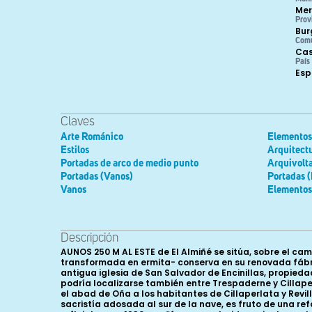
Mer
Prov
Bur
Com
Cas
País
Es
Claves
Arte Románico
Elementos
Estilos
Arquitect
Portadas de arco de medio punto
Arquivolt
Portadas (Vanos)
Portadas (
Vanos
Elementos
Descripción
AUNOS 250 M AL ESTE de El Almiñé se sitúa, sobre el cam
transformada en ermita- conserva en su renovada fábri
antigua iglesia de San Salvador de Encinillas, propied
podría localizarse también entre Trespaderne y Cillaper
el abad de Oña a los habitantes de Cillaperlata y Revil
sacristía adosada al sur de la nave, es fruto de una 