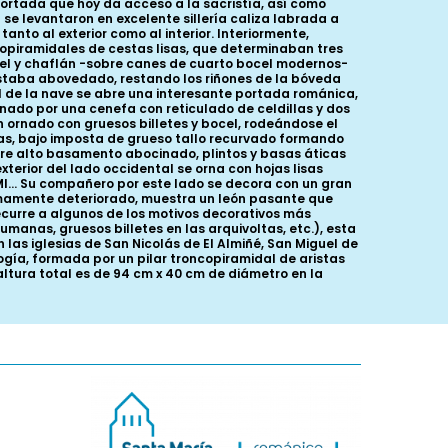
portada que hoy da acceso a la sacristía, así como
se levantaron en excelente sillería caliza labrada a
to al exterior como al interior. Interiormente,
opiramidales de cestas lisas, que determinaban tres
tel y chaflán -sobre canes de cuarto bocel modernos-
 estaba abovedado, restando los riñones de la bóveda
al de la nave se abre una interesante portada románica,
ornado por una cenefa con reticulado de celdillas y dos
lán ornado con gruesos billetes y bocel, rodeándose el
as, bajo imposta de grueso tallo recurvado formando
bre alto basamento abocinado, plintos y basas áticas
terior del lado occidental se orna con hojas lisas
MI... Su compañero por este lado se decora con un gran
sumamente deteriorado, muestra un león pasante que
recurre a algunos de los motivos decorativos más
umanas, gruesos billetes en las arquivoltas, etc.), esta
n las iglesias de San Nicolás de El Almiñé, San Miguel de
gía, formada por un pilar troncopiramidal de aristas
altura total es de 94 cm x 40 cm de diámetro en la