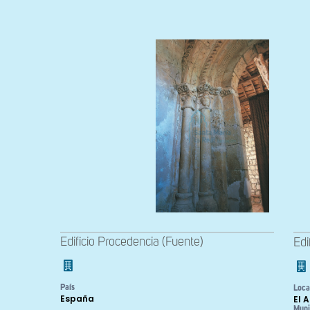
Edificio Procedencia (Fuente)
Edi
País
Loca
España
El 
Muni