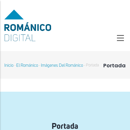
Pasar
al
contenido
principal
Portada
Inicio
El Románico
Imágenes Del Románico
Portada
-
-
-
Sobrescribir
enlaces
de
ayuda
a
la
navegación
Portada