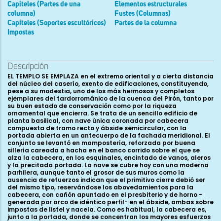
Capiteles (Partes de una
Elementos estructurales
columna)
Fustes (Columnas)
Capiteles (Soportes escultóricos)
Partes de la columna
Impostas
Descripción
EL TEMPLO SE EMPLAZA en el extremo oriental y a cierta distancia del núcleo del caserío, exento de edificaciones, constituyendo, pese a su modestia, uno de los más hermosos y completos ejemplares del tardorrománico de la cuenca del Pirón, tanto por su buen estado de conservación como por la riqueza ornamental que encierra. Se trata de un sencillo edificio de planta basilical, con nave única coronada por cabecera compuesta de tramo recto y ábside semicircular, con la portada abierta en un antecuerpo de la fachada meridional. El conjunto se levantó en mampostería, reforzada por buena sillería careada a hacha en el banco corrido sobre el que se alza la cabecera, en los esquinales, encintado de vanos, aleros y la precitada portada. La nave se cubre hoy con una moderna parhilera, aunque tanto el grosor de sus muros como la ausencia de refuerzos indican que el primitivo cierre debió ser del mismo tipo, reservándose los abovedamientos para la cabecera, con cañón apuntado en el presbiterio y de horno -generada por arco de idéntico perfil- en el ábside, ambas sobre impostas de listel y nacela. Como es habitual, la cabecera es, junto a la portada, donde se concentran los mayores esfuerzos constructivos y decorativos. Exteriormente manifiesta gran simplicidad, mostrando el ábside su tambor liso y enfoscado, con una simple ventana rasgada en el eje, abocinada al interior y rodeada por arco de medio punto y jambas lisas, con impostas y chambrana molduradas con nacela. Corona los muros del ábside y presbiterio un ornamentado alero, dispuesto sobre una hilera de sillería que regulariza el muro. Consta de cornisa moldurada con doble nacela escalonada, soportada, como es habitual en tierras segovianas, por hilera de canes entre los que se disponen metopas decoradas. Éstas reciben en su mayoría florones de anchas hojas de nervio central en cuyo centro, a modo de botón, se disponen rosetas, aunque no faltan algunas con entrelazos de cestería o formando motivos geométricos, y aún otras con animales, como el felino pasante del hemiciclo o un estilizado pavo real en el muro norte del presbiterio. En los canes del hemiciclo se disponen motivos recurrentes en las iglesias cercanas de la cuenca del Pirón: aves varias, entre ellas dos lechuzas y otras tantas zancudas -probablemente cigüeñas como las que hoy día pueblan los tejados del templo-, bustos humanos masculinos y femeninos, ataviados con mantos de gruesos pliegues y las damas con altas tocas, formando asociaciones de muy difícil interpretación dada la representación frontal de las figuras, el prótomo de un rugiente felino y otros de cérvidos y bóvidos, un híbrido de ave con cabeza felina, etc. En la cornisa del muro septentrional del presbiterio encontramos, junto al codillo del ábside, un canecillo decorado con un rudo diablillo antropomorfo de abultado vientre y ataviado con calzas, de grotesco rostro barbado, orejas puntiagudas y cabellera llameante, dispuesto con los brazos en jarras. Junto a él, tras una estilizada cigüeña, en los cuatro canecillos siguientes asistimos a una probable escena de caza, con un venado al que flanquean dos infantes armados con lanzas y haciendo sonar el olifante, así como un fracturado lebrel, el antes citado pavo real en la metopa inmediata al ciervo y una liebre en el modillón inmediato al codillo de la nave. Al interior, da paso a la cabecera un arco triunfal netamente apuntado y doblado, que reposa en sendos machones con semicolumnas adosadas que parten, sobre el banco corrido en el que se asienta toda la capilla, de basas áticas de fino toro superior, escocia y grueso y desarrollado toro inferior, con bolas y sobre plinto. Coronan estas columnas hermosos capiteles figurados. El del lado de la epístola se decora con dos parejas de aves, enredadas en un follaje que se devanan en picar con su cuerpos encorvados, uno de los motivos más recurrentes del románico segoviano, presente tanto en los edificios del Pirón como en los de la zona de Fuentidueña o la iglesia de La Trinidad de la capital. Mayor interés, estilístico e iconográfico, manifiesta el capitel correspondiente al lado del evangelio del arco triunfal, que recoge el tema de la despedida -o, como entiende Margarita Vila, el reencuentro- de la dama y el caballero. Éste último aparece en el lateral que mira a la nave, en forma de jinete barbado y tocado con corona, ataviado con túnica corta y capa, sobre cuyo vuelo reposa lo que parece un mutilado halcón. Sujeta el caballero los estribos con su mano izquierda, mientras que alzaba la mutilada diestra hacia la figura de una dama dispuesta frente a él. La montura, ricamente enjaezada, aplasta con su pata delantera izquierda a un personajillo acuclillado bajo cuya saya asoma una forma hoy irreconocible. Compone así esta primera viñeta, enmarcada como las restantes por arquitecturas de arcos trilobulados sobre columnillas, la escena denominada como “caballero victorioso”, estudiada por Crozet, Apráiz y Ruiz Maldonado. En nuestro caso, acompaña y completa el oscuro significado de la imagen la pareja que ocupa la arquería inmediata. La primera figura corresponde a una dama, ataviada con túnica, manto y velo, que parece dirigirse al jinete con un gesto de su diestra. Junto a ella aparece un joven realizando el gesto de asirse la muñeca de su brazo izquierdo, ademán interpretado por François Garnier como signo de desesperación. ¿Podríamos estar ante la despedida del caballero que parte a la guerra por parte de su familia? Es plausible que tanto la corona como el halcón sean símbolos que refuercen el carácter noble, aunque no necesariamente regio, del jinete, y que el motivo de su marcha o llegada no sea así cinegético sino militar, simbolizándose en la pequeña figura acuclillada al enemigo, que en el contexto político y social al que responde la escena no podemos considerar sino musulmán. Más problemática es la interpretación de los dos agrupamientos de figuras que completan la cesta hacia el altar, tras la supuesta esposa y vástago del caballero. En el frente vuelven a aparecer dos figuras, femenina y masculina respectivamente, aunque aquí de la misma estatura; en el lateral que mira al altar son tres los personajes, aunque el desgaste del relieve dificulta aún más la interpretación. Margarita Vila, al buscar paralelos iconográficos a la despedida de la dama y el caballero de San Vicente de Ávila, considera que aquí en Pelayos la escena “parece indicar más bien una acogida, pues el jinete se dirige triunfalmente hacia la dama y demás gentes de su castillo”. Temas similares al aquí representado, ya sea éste partida o llegada, los encontramos en las iglesias de Aguilar de Bureba (Burgos), los zamoranos de la Colegiata de Toro y San Juan del Mercado de Benavente, San Pedro de Villanueva (Asturias), un relieve del Museo de la Catedral de León, etc. Conserva restos de policromía este capitel, del mismo tipo que la del arco triunfal, en tonos ocres y azules, de cronología imprecisa. Los muros del presbiterio se animan, como en Tenzuela, con series de dos arcos de medio punto abocelados, que descansan en las pilastras de ángulos igualmente matados con boceles y en dobles columnas en el centro, en las que restan vestigios de policromía de tonos rojos. Apean éstas en basas áticas de fino toro superior y toro inferior aplastado, sobre plinto, coronándose con capiteles dobles figurados. El correspondiente al lado de la epístola muestra una abigarrada composición con cuatro arpías enredadas en tallos resueltos en hojas acogolladas, tres de ellas con rostro de efebo y una cuarta barbada, mientras que en los ángulos de la cesta aparecen dos híbridos de cuerpo de ave y cabeza leonina, de cuyas fauces parecen protegerse dos personajillos dispuestos cabeza abajo, en difícil contorsión. Más que la supuesta progenie silense de este relieve, señalada por Ruiz Montejo, retendremos la combinación del significado de las arpías como híbridos tentadores con el de los personajes acosados por trasgos maléficos. En el capitel frontero del muro norte del presbiterio encontramos otro de los temas recurrentes en el románico de la comarca, como son las dos parejas de leones afrontados en los ángulos de la cesta, de agachadas testas y enredados por un ramaje, resuelto en la parte superior como brotes acogollados que se devanan en morder. La composición encuentra numerosos paralelos, como los de Peñasrubias de Pirón, San Quirce o San Sebastián de Segovia, aunque constituye aquí un elemento distintivo el uso del trépano en las melenas de los felinos y las acanaladuras que recorren sus cuerpos. El segundo punto donde se concentra el interés escultórico del edificio es la portada, abierta en un antecuerpo de sillería labrada a hacha de la fachada meridional. Muestra éste sus ángulos abocelados, alzándose sobre un zócalo y coronándose por tejaroz con cornisa de nacela sostenida por diez maltrechos canes, entre los que reconocemos un prótomo de cérvido, un ave, una figura femenina de bello rostro y larga cabellera partida en mechones que con gesto oferente parece dirigirse hacia arriba, una hoja de acanto, dos descabezadas figuras ataviadas con túnica y manto abrazándose y un acróbata. La portada se compone de arco de medio punto y dos arquivoltas, que apean en jambas escalonadas en las que se acodilla una pareja de columnas recogiendo la arquivolta interior, rodeándose los arcos por chambrana de nacela y junquillo. El arco, que apea en jambas de aristas aboceladas, aparece exornado por un junquillo con trama romboidal incisa trasdosado de hojitas, y decora su rosca con doce casetones que acogen florones de hojas nervadas con botón central, rosetas, árboles de tallos ondulantes y simétricos que se resuelven en brotes acogollados con granas, un nudo geométrico de tallos, así como una cigüeña atrapando una serpiente con el pico. La arquivolta interior recibe tres cuartos de bocel en esquina retraído, y la externa se orna con rosetas octopétalas inscritas en clípeos con banda de contari