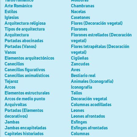
Tardo románico
Molduras
Arte Románico
Chambranas
Estilos
Nacelas
Iglesias
Casetones
Arquitectura religiosa
Flores (Decoración vegetal)
Tipos de arquitectura
Florones
Arquitectura
Florones estrellados (Decoración
Portadas abocinadas
vegetal)
Portadas (Vanos)
Flores tetrapétalas (Decoración
Vanos
vegetal)
Elementos arquitectónicos
Cigüeñas
Canecillos
Zancudas
Canecillos figurativos
Aves
Canecillos animalísticos
Bestiario real
Tejaroz
Animales (Iconografía)
Arcos
Iconografía
Elementos estructurales
Tallos
Arcos de medio punto
Decoración vegetal
Arquivoltas
Columnas acodilladas
Portadas (Elementos
Leones
decorativos)
Leones afrontados
Jambas
Esfinges
Jambas encapiteladas
Esfinges afrontadas
Capiteles historiados
Columnas