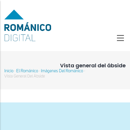
Pasar
al
contenido
principal
Vista general del ábside
Inicio
El Románico
Imágenes Del Románico
-
-
-
Sobrescribir
Vista General Del Ábside
enlaces
de
ayuda
a
la
navegación