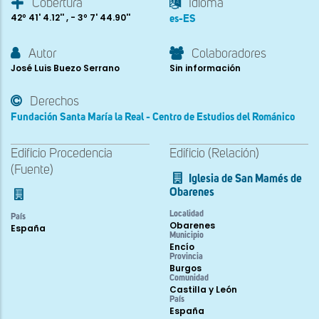
Cobertura
Idioma
42º 41' 4.12'' , - 3º 7' 44.90''
es-ES
Autor
Colaboradores
José Luis Buezo Serrano
Sin información
Derechos
Fundación Santa María la Real - Centro de Estudios del Románico
Edificio Procedencia
Edificio (Relación)
(Fuente)
Iglesia de San Mamés de
Obarenes
Localidad
País
Obarenes
España
Municipio
Encío
Provincia
Burgos
Comunidad
Castilla y León
País
España