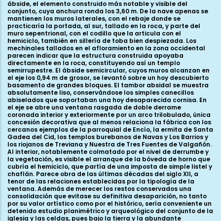
ábside, el elemento construido más notable y visible del
conjunto, cuya anchura ronda los 3,60 m. De la nave apenas se
mantienen los muros laterales, con el rebaje donde se
practicaría la portada, al sur, tallado en la roca, y parte del
muro sepentrional, con el codillo que la articula con el
hemiciclo, también en sillería de toba bien despiezada. Los
mechinales tallados en el afloramiento en la zona occidental
parecen indicar que la estructura construida apoyaba
directamente en la roca, constituyendo así un templo
semirrupestre. El ábside semicircular, cuyos muros alcanzan en
el eje los 0,94 m de grosor, se levantó sobre un hoy descubierto
basamento de grandes bloques. El tambor absidal se muestra
absolutamente liso, conservándose los simples canecillos
abiselados que soportaban una hoy desaparecida cornisa. En
el eje se abre una ventana rasgada de doble derrame
coronada interior y exteriormente por un arco trilobulado, única
concesión decorativa que al menos relaciona la fábrica con los
cercanos ejemplos de la parroquial de Encío, la ermita de Santa
Gadea del Cid, los templos burebanos de Navas y Los Barrios y
los riojanos de Treviana y Nuestra de Tres Fuentes de Valgañón.
Al interior, notablemente colmatado por el nivel de derrumbe y
la vegetación, es visible el arranque de la bóveda de horno que
cubría el hemiciclo, que partía de una imposta de simple listel y
chaflán. Parece obra de las últimas décadas del siglo XII, a
tenor de las relaciones establecidas por la tipología de la
ventana. Además de merecer los restos conservados una
consolidación que evitase su definitiva desaparición, no tanto
por su valor artístico como por el histórico, sería conveniente un
detenido estudio planimétrico y arqueológico del conjunto de la
iglesia y las celdas, pues bajo la tierra y la abundante