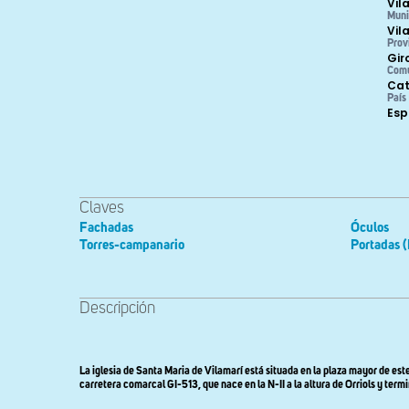
Vil
Muni
Vil
Prov
Gir
Com
Cat
País
Es
Claves
Fachadas
Óculos
Torres-campanario
Portadas (
Descripción
La iglesia de Santa Maria de Vilamarí está situada en la plaza mayor de es
carretera comarcal GI-513, que nace en la N-II a la altura de Orriols y term