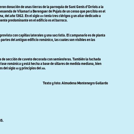
ron donación de unas tierras de la parroquia de Sant Genís d’Orriols a la
essenda de Vilamarí a Berenguer de Pujals de un censo que percibía en el
na, del año 1362. En el siglo
xiv
tenía tres clérigos y un altar dedicado a
ente predominante en el edificio es el barroco.
rovista con capillas laterales y una sacristía. El campanario es de planta
artes del antiguo edificio románico, las cuales son visibles en las
olta de sección de caveto decorada con semiesferas. También la fachada
 fase románica y está hecha a base de sillares de medida mediana, bien
es del siglo
xii
y principios del
xiii
.
Texto y foto: Almudena Montenegro Gallardo
65.