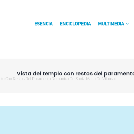
ESENCIA
ENCICLOPEDIA
MULTIMEDIA
Vista del templo con restos del parament
plo Con Restos Del Paramento Románico De Santa Maria De Vilamarí