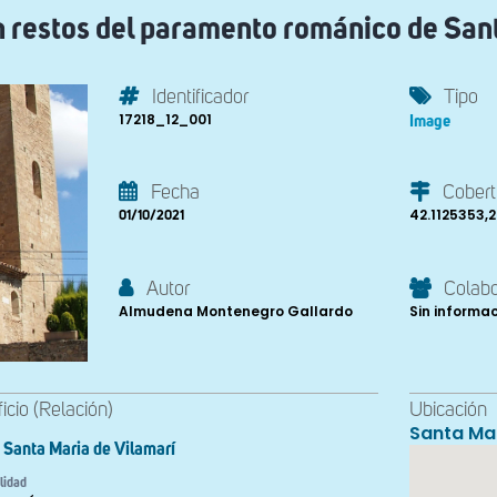
n restos del paramento románico de San
Identificador
Tipo
17218_12_001
Image
Fecha
Cobert
42.1125353,
01/10/2021
Autor
Colab
Almudena Montenegro Gallardo
Sin informa
ficio (Relación)
Ubicación
Santa Mar
Santa Maria de Vilamarí
lidad