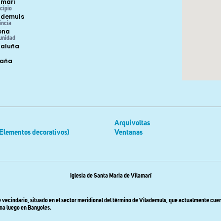
amarí
cipio
ademuls
incia
ona
unidad
aluña
paña
Arquivoltas
Elementos decorativos)
Ventanas
Iglesia de Santa Maria de Vilamarí
te vecindario, situado en el sector meridional del término de Vilademuls, que actualmente cue
ina luego en Banyoles.