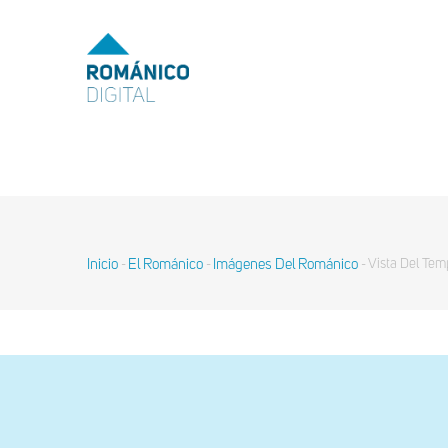
Pasar
al
MENU
TOP
contenido
principal
MAIN
NAVIGATION
Inicio
El Románico
Imágenes Del Románico
Vista Del Tem
-
-
-
Sobrescribir
enlaces
de
ayuda
a
la