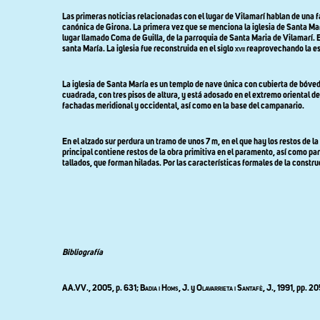
Las primeras noticias relacionadas con el lugar de Vilamarí hablan de una f
canónica de Girona. La primera vez que se menciona la iglesia de Santa Ma
lugar llamado Coma de Guilla, de la parroquia de Santa Maria de Vilamarí. E
santa María. La iglesia fue reconstruida en el siglo
xvii
reaprovechando la est
La iglesia de Santa María es un templo de nave única con cubierta de bóved
cuadrada, con tres pisos de altura, y está adosado en el extremo oriental de
fachadas meridional y occidental, así como en la base del campanario.
En el alzado sur perdura un tramo de unos 7 m, en el que hay los restos de
principal contiene restos de la obra primitiva en el paramento, así como p
tallados, que forman hiladas. Por las características formales de la constru
Bibliografía
AA.VV
., 2005, p. 631;
Badia i Homs
, J. y
Olavarrieta i Santafè
, J., 1991, pp. 