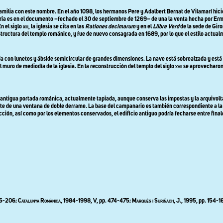
amilia con este nombre. En el año 1098, los hermanos Pere y Adalbert Bernat de Vilamarí hicie
ria es en el documento –fechado el 30 de septiembre de 1269– de una la venta hecha por Erm
n el siglo
xiii,
la iglesia
se cita en las
Rationes decimarum
y en el
Llibre Verd
de la sede de Giro
ructura del templo románico, y fue de nuevo consagrada en 1689, por lo que el estilo actualm
a con lunetos y ábside semicircular de grandes dimensiones. La nave está sobrealzada y está p
l muro de mediodía de la iglesia. En la reconstrucción del templo del siglo
xvii
se aprovecharon p
 la antigua portada románica, actualmente tapiada, aunque conserva las impostas y la arquiv
arte de una ventana de doble derrame. La base del campanario es también correspondiente a la
cción, así como por los elementos conservados, el edificio antiguo podría fecharse entre final
205-206;
Catalunya Romànica
, 1984-1998, V, pp. 474-475;
Marquès i Suriñach
, J., 1995, pp. 154-1