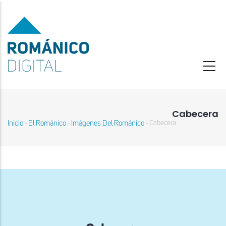
Pasar
al
contenido
principal
Cabecera
Inicio
El Románico
Imágenes Del Románico
Cabecera
-
-
-
Sobrescribir
enlaces
de
ayuda
a
la
navegación