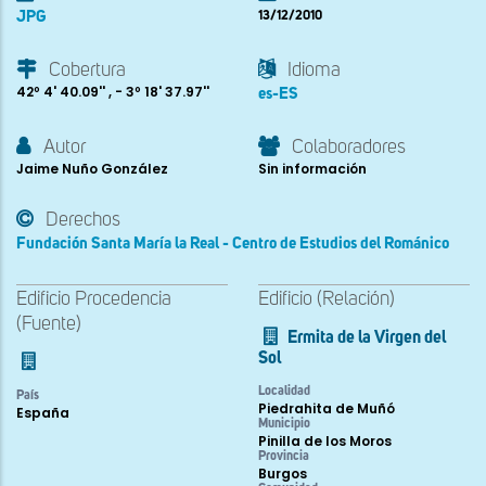
JPG
13/12/2010
Cobertura
Idioma
42º 4' 40.09'' , - 3º 18' 37.97''
es-ES
Autor
Colaboradores
Jaime Nuño González
Sin información
Derechos
Fundación Santa María la Real - Centro de Estudios del Románico
Edificio Procedencia
Edificio (Relación)
(Fuente)
Ermita de la Virgen del
Sol
Localidad
País
Piedrahita de Muñó
España
Municipio
Pinilla de los Moros
Provincia
Burgos