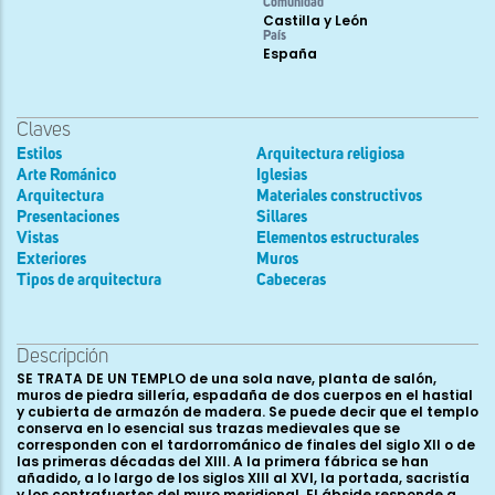
Comunidad
Castilla y León
País
España
Claves
Estilos
Arquitectura religiosa
Arte Románico
Iglesias
Arquitectura
Materiales constructivos
Presentaciones
Sillares
Vistas
Elementos estructurales
Exteriores
Muros
Tipos de arquitectura
Cabeceras
Descripción
SE TRATA DE UN TEMPLO de una sola nave, planta de salón,
muros de piedra sillería, espadaña de dos cuerpos en el hastial
y cubierta de armazón de madera. Se puede decir que el templo
conserva en lo esencial sus trazas medievales que se
corresponden con el tardorrománico de finales del siglo XII o de
las primeras décadas del XIII. A la primera fábrica se han
añadido, a lo largo de los siglos XIII al XVI, la portada, sacristía
y los contrafuertes del muro meridional. El ábside responde a