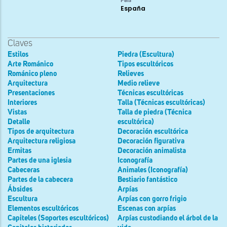
País
España
Claves
Estilos
Piedra (Escultura)
Arte Románico
Tipos escultóricos
Románico pleno
Relieves
Arquitectura
Medio relieve
Presentaciones
Técnicas escultóricas
Interiores
Talla (Técnicas escultóricas)
Vistas
Talla de piedra (Técnica
Detalle
escultórica)
Tipos de arquitectura
Decoración escultórica
Arquitectura religiosa
Decoración figurativa
Ermitas
Decoración animalista
Partes de una iglesia
Iconografía
Cabeceras
Animales (Iconografía)
Partes de la cabecera
Bestiario fantástico
Ábsides
Arpías
Escultura
Arpías con gorro frigio
Elementos escultóricos
Escenas con arpías
Capiteles (Soportes escultóricos)
Arpías custodiando el árbol de la