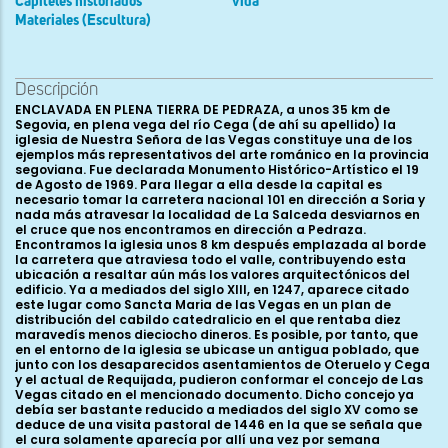
Capiteles historiados
vida
Materiales (Escultura)
Descripción
ENCLAVADA EN PLENA TIERRA DE PEDRAZA, a unos 35 km de Segovia, en plena vega del río Cega (de ahí su apellido) la iglesia de Nuestra Señora de las Vegas constituye una de los ejemplos más representativos del arte románico en la provincia segoviana. Fue declarada Monumento Histórico-Artístico el 19 de Agosto de 1969. Para llegar a ella desde la capital es necesario tomar la carretera nacional 101 en dirección a Soria y nada más atravesar la localidad de La Salceda desviarnos en el cruce que nos encontramos en dirección a Pedraza. Encontramos la iglesia unos 8 km después emplazada al borde la carretera que atraviesa todo el valle, contribuyendo esta ubicación a resaltar aún más los valores arquitectónicos del edificio. Ya a mediados del siglo XIII, en 1247, aparece citado este lugar como Sancta Maria de las Vegas en un plan de distribución del cabildo catedralicio en el que rentaba diez maravedís menos dieciocho dineros. Es posible, por tanto, que en el entorno de la iglesia se ubicase un antigua poblado, que junto con los desaparecidos asentamientos de Oteruelo y Cega y el actual de Requijada, pudieron conformar el concejo de Las Vegas citado en el mencionado documento. Dicho concejo ya debía ser bastante reducido a mediados del siglo XV como se deduce de una visita pastoral de 1446 en la que se señala que el cura solamente aparecía por allí una vez por semana diciendo misa “con hostias que avían mal sabor por ser de tan luengo tiempo fechas que olían”. En la actualidad, la iglesia se encuentra totalmente aislada teniendo como núcleo de población más cercano a unos 2 km el pueblo de Requijada. Madoz en 1849 considera este templo como una de las dos ermitas del pueblo que se encontraba “a 1/8 leg. de él, en el camino de Pedraza para Segovia que sirvió en lo anterior de parroquia y en ella se celebra el día 8 de setiembre función y romería”. En 1812 la iglesia se convirtió en un anejo de la parroquia de Arahuetes y civilmente Requijada pasó a formar parte del Ayuntamiento de Santiuste de Pedraza en 1847. Destacar también el cariño y la importancia que esta iglesia tiene para los habitantes de la zona ya que albergaba la imagen románica de la patrona de la tierra de Pedraza, la Virgen de las Vegas, actualmente custodiada en el templo parroquial de Requijada. Exteriormente nos encontramos ante un edificio de dimensiones considerables con tres naves con sus correspondientes ábsides, aunque los dos laterales presentan un testero recto y sobre uno de ellos, concretamente el septentrional, se alza la torre campanario de la iglesia. La iglesia cuenta también con un pórtico adosado al costado de la nave meridional. El material constructivo empleado permanece oculto en su mayor parte bajo una capa de enfoscado de color blanquecino aunque es posible presuponer que el cuerpo de la iglesia incluida la cabecera está realizada en mampostería reforzada por sillares en esquinas, ventanas y cornisa; no así el pórtico, erigido con posterioridad a la iglesia que se encuentra construido íntegramente con sillería. La cabecera de la iglesia presenta un esquema muy sencillo en cuanto a la decoración se refiere, solamente alterada por la presencia de las ventanas que iluminan el interior; el ábside principal es ligeramente más elevado que su adosado ábside sur y su tambor liso y oculto bajo capas de cal, únicamente está animado por tres pequeñas ventanas saeteras con un ligero abocinamiento interior construidas con sillería y ubicadas en cada uno de los laterales y en la parte central. La cornisa que sustenta el tejado tiene un perfil biselado y canecillos todos ellos de tipo caveto. El ábside sur, igualmente liso y enfoscado, tiene en centro una pequeña ventana de tipo saetera abocinada al interior, configurada mediante un pequeño arco de medio punto y dos pequeñas arquivoltas, la interna sobre minúsculos capiteles sin decoración y la externa recogida por jambas prismáticas y cimacios de nacela. La ventana queda protegida por una chambrana configurada sucesivamente por un fino bocel, una moldura de mediacaña y un listel. La cornisa y canecillos que rodean el perímetro de este ábside no presentan ninguna diferencia con los del ábside principal. Finalmente, el ábside más septentrional se encuentra enfoscado como los dos anteriores aunque aquí se pueden percibir en las esquinas unas líneas blancas que imitan un despiece de sillería. La ventana de la parte central, saetera con abocinamiento interno, está formada por un arquito de medio punto con intradós abocelado que descansa en estilizadas columnas de fustes monolíticos que llevan pequeños capiteles con hojas que vuelven sus puntas en espiral formando diminutos crochets; entre las hojas se tallan en cada cesta pequeñas cabecitas humanas. El arco se rodea por una arquivolta conformada por tres filas de boceles partidos o en zigzag decoración que, aunque aquí se utilice en una ventana, podemos verla en portadas y pórticos de iglesias de la provincia como San Pedro de Gaíllos, Castroserna de Arriba, El Arenal de Orejana, Cascajares, Muñoveros, Sotosalbos, o la ermita de la Virgen de las Nieves de Rebollo por citar sólo algunos ejemplos. Hemos apuntado con anterioridad cómo la torre de la iglesia se encuentra construida sobre el ábside norte de la misma, hecho éste que se repite en otras iglesias de la tierra de Pedraza, casos de Aldealengua de Pedraza o Arcones, pero también en iglesias de la capital como San Quirce o San Andrés; en el caso de Las Vegas el acceso original al primer piso de la torre se encuentra en la cara sur constituido por una pequeña puerta con forma de arco de medio punto que todavía se conserva a la cual se accedía por una escalera colocada en el espacio existente entre el ábside principal y el ábside norte. La existencia de este espacio entre las capillas viene motivado por el esviaje del ábside septentrional respecto a la línea recta que marca el muro de la nave norte. Es decir, creemos que en el momento de erección de la capilla norte los constructores románicos eligen desviar el ábside respecto al eje de la nave para poder colocar una escalera a la cual se tiene acceso desde el interior de la iglesia. Actualmente, esta escalera ha desaparecido colocándose en su lugar una escalera de metal, pero todavía es posible ver en el lateral sur de la torre los riñones de la bóveda de piedra que cubría la primitiva escalera de subida a la torre. En cuanto al último cuerpo de la torre que alberga las troneras, dos en cada lado, se tiene documentada su fecha de reedificación realizada entre 1756 y 1758. Continuando el recorrido por el exterior del templo, nos encontramos en el último tramo del muro norte con una pequeña puerta románica de sillería con un arco de medio punto conformado por dovelas lisas y sin decoración que apoya en jambas prismáticas con las esquinas matadas por un bocel, cimacios de nacela y una chambrana que rodea al arco con tres filas de billetes. Junto a ella se descubrió en las obras de restauración de la iglesia un arco de ladrillo también con forma de medio punto; el tamaño y forma de estos ladrillos junto con la existencia de otros restos romanos en el entorno cercano de la iglesia nos hacen elucubrar sobre la presencia de este arco en la iglesia románica como una pervivencia de una anterior construcción, probablemente una villa romana o una basílica paleocristiana. Y es que en las excavaciones arqueológicas efectuadas en el edificio en los años setenta del siglo pasado apareció bajo la iglesia no sólo una interesante necrópolis medieval con restos datables entre los siglos IX al XIV sino que también se comprobó la existencia de construcciones tardoromanas, concretamente una piscina bautismal de inmersión, hoy visible en la esquina suroccidental de la nave sur de la iglesia, y un mausoleo con restos de mosaico en el pórtico justo debajo de la entrada principal. Almagro Gorbea y Caballero Zoreda concluyen que estas dos construcciones de carácter religiosofunerario formarían parte de una villa latifundista perteneciente al Bajo Imperio datable aproximadamente en el siglo V d. C. Estos dos historiadores observaron también durante las excavaciones restos de cimentación que les llevan a pensar en la existencia de una basílica presidiendo todo el conjunto. Es necesario, por tanto, apuntar aquí como la sacralización del solar en el que se asienta la ermita de Nuestra Señora de las Vegas se ha mantenido al menos desde época romana. Al contrario de lo que ocurre en otras iglesias segovianas en las que el espacio del pórtico se extiende por los costados meridional y occidental del edificio, en el caso de Las Vegas, el pórtico solamente se encuentra adosado al lateral sur incluyendo, eso sí, en su longitud total la nave y el ábside; está formado por siete arcos de medio punto recogidos por columnas pareadas que apoyan en un banco corrido con las esquinas matadas por un fino bocel. El tejado del pórtico está sujetado por varios canecillos entre los que se conservan algunos figurados con la representación de rostros humanos, cabezas de felinos, aves, serpientes, etc... Dos son las entradas que se conservan ubicadas en los laterales sur y este, caracterizadas fundamentalmente por su sencillez: la principal está conformada por un arco de medio punto doblado recogido por jamas prismáticas lisas y trasdosado por una chambrana con perfil de media caña y listel. En los cimacios se conserva una decoración a base de estrellas de cuatro puntas inscritas en un doble círculo formado por un entrelazo vegetal. La entrada ubicado en el lado este del pórtico, bastante deteriorada, tiene también un arco de medio punto de doble rosca completado por chambrana y cimacio de nacela. Como ya hemos apuntado, son siete los arcos que conforman esta estancia todos ellos de formato muy similar apoyados en dobles columnas coronadas por interesantes capiteles. Comenzando la descripción de este a oeste, nos encontramos primero con una escena mitológica tallándose en las caras estrechas de la c