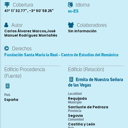
Cobertura
Idioma
41º 11' 32.77" , -3º 50' 58.25"
es-ES
Autor
Colaboradores
Carlos Álvarez Marcos,José
Sin información
Manuel Rodríguez Montañés
Derechos
Fundación Santa María la Real - Centro de Estudios del Románico
Edificio Procedencia
Edificio (Relación)
(Fuente)
Ermita de Nuestra Señora
de las Vegas
Localidad
País
Requijada
España
Municipio
Santiuste de Pedraza
Provincia
Segovia
Comunidad
Castilla y León