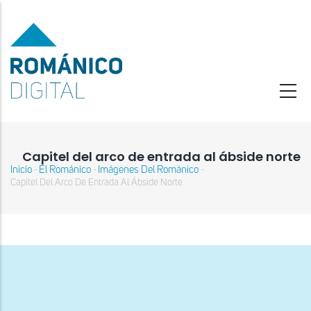
Pasar
al
contenido
principal
Capitel del arco de entrada al ábside norte
Inicio
El Románico
Imágenes Del Románico
-
-
-
Sobrescribir
Capitel Del Arco De Entrada Al Ábside Norte
enlaces
de
ayuda
a
la
navegación