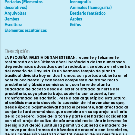
Portadas (Elementos
Iconografía
decorativos)
Animales (Iconografía)
Arquivoltas
Bestiario fantástico
Jambas
Arpías
Escultura
Grifos
Elementos escultóricos
Descripción
LA PEQUEÑA IGLESIA DE SAN ESTEBAN, reciente y felizmente restaurada en los últimos años liberándola de las numerosas dependencias adosadas que la rodeaban, se ubica en el centro del caserío de Cayuela. Es un hermoso templo de planta basilical dividida hoy en dos tramos, con portada abierta en el hastial occidental y cabecera compuesta de tramo recto presbiterial y ábside semicircular, con torre de planta cuadrada de acceso desde el exterior situada al norte del presbiterio, cuya planta baja, cubierta con crucería, fue transformada en sacristía. Pese a tan arquetípica estructura, el análisis murario desvela la sucesión de intervenciones que, desde época bajomedieval hasta el presente, han afectado al conjunto tardorrománico, que combina en su aparejo la sillería de la cabecera, base de la torre y parte del hastial occidental con el sillarejo de caliza de páramo del resto. Una intervención del siglo XVI debió sustituir la primitiva cubierta de madera de la nave por dos tramos de bóvedas de crucería con terceletes, de las cuales sólo resta la oriental, pues la de los pies fue a su vez reemplazada por la actual bóveda de arista con yeserías, obra del siglo XVIII. El replanteo del espacio de la nave en época gótica queda manifiesto en el descentramiento de las dos ventanas de tipología románica abiertas en el tramo oriental. La cabecera se compone de ábside semicircular, alzado sobre un banco de fábrica y cubierto con bóveda de horno sobre imposta de listel y nacela, dividiéndose al exterior su tambor en tres paños mediante contrafuertes prismáticos que alcanzan la cornisa, del mismo tipo a los que marcan la transición del paramento curvo al recto del presbiterio. Notablemente descentrada hacia el norte respecto al eje del hemiciclo se abrió una ventana -hoy oculta al interior tras el retablo barroco- de vano rasgado con notable abocinamiento, rodeado por arco apuntado decorado con chevrons en torno a un fino bocel que apea en una par de columnas acodilladas rematadas por capiteles vegetales, de dos niveles de hojas lanceoladas y lisas rematadas en volutas o bolas. La labra a trinchante de esta ventana, unida al gótico estilo de la espléndida serie de canecillos que soportan la abocelada cornisa de la cabecera, resume el carácter transitivo de este edificio, levantado bajo presupuestos arquitectónicos románicos y aparentemente concluida su primera campaña -o bien modificada- en el momento de floración de la nueva estética decorativa gótica. Entre los canes vemos, junto a los de simple nacela, otros con prótomos de cánidos, ovejas y, sobre todo, una interesante serie de bustos humanos, masculinos y femeninos, en variadas actitudes y mostrando en sus cabezas un buen re p e rtorio de la moda en el tocado de mediados del siglo XIII, desde capiellos plisados con barboquejo, cofias, bonetes, implas, etc. Es evidente la asociación entre algunas figuras, apareciendo otras de aire grotesco, como el personaje de boca abierta mostrando la lengua, y aun maléfico, caso de la cornuda figura masculina de rizada cabellera y cejas fruncidas. Da paso al hemiciclo desde el presbiterio un arco apuntado y doblado que apoya en pilastras semicruciformes coronadas por imposta de filete y nacela, continuación de la absidal. El tramo recto se cubre con bóveda de cañón apuntado, apreciándose en su muro meridional la roza de una ventana cegada con restos de policromía. El arco triunfal que lo separa de la nave es igualmente apuntado y doblado, apeando en responsiones con semicolumnas adosadas, de basas de perfil ático con toro inferior aplastado, sobre plinto y alto zócalo prismático. El capitel del lado del evangelio es vegetal, con dos pisos de hojas lisas con brotes en sus puntas y cimacio de nacelas escalonadas, mientras que el de la epístola, muy deteriorado, muestra decoración figurada de difícil lectura debido a las fracturas. Con reservas creemos reconocer en sus nimbadas figuras un reducido ciclo de la Natividad, con la Anunciación y Visitación ocupando la cara que mira al altar, seguida quizá de una Epifanía y Natividad, correspondiendo a los Magos las tres figuras nimbadas (de las que restan sólo dos) que portan objetos en sus manos y parecen dirigirse a la fracturada figura de la Virgen, con Jesús en su regazo, tras la que aparece -en la otra cara corta- la sirvienta descorriendo una cortina. El cimacio se decora con dos bandas de triángulos perlados. Las dos ventanas del tramo oriental de la nave, con derrame al interior, muestran arcos doblados y netamente apuntados, decorándose sus capiteles con hojas lanceoladas lisas acogiendo brotes carnosos en sus puntas la meridional y un león rampante y hojas de tratamiento espinoso la norte. Al exterior, la ventana sur fue modificada con el añadido de un arco adintelado que sustituye al original, aunque conserva la pareja de columnas acodilladas, rematadas por un simple capitel de hojas lisas con bayas en sus puntas y otro de helechos de seco tratamiento. La ventana septentrional, hoy cegada, repite su estructura al exterior, coronándose las semicolumnas con sendas máscaras humanas, imberbe la del capitel izquierdo y con diadema, larga cabellera y barba de puntas rizadas la del derecho. Sus cimacios se decoran con hojas acogolladas con ramillete inscritas en los roleos formados por un ondulante tallo. La moderna reforma de las cubiertas, que recreció los muros de la nave, añadió además como contrarresto del fajón dos potentes contrafuertes rematados en talud en el muro sur, y uno sólo en el norte. Al interior, este arco apea en sendas pilastras con columnas acodilladas rematadas por capiteles renacientes. Vestigios de una portada de arco apuntado y cegado son visibles al exterior en el lienzo oriental de la fachada norte, en el espacio que interiormente ocupa hoy una hornacina. Junto a ella se dispuso un altar bajo arcosolio a modo de capilla, encarg ada en 1616 por Juan Vaca Calderón y su mujer Juana de Guevara según la lápida que acompaña al escudo de armas del matrimonio. El muro meridional conserva, remontada, la primitiva cornisa, decorada con puntas de diamante y sobre una serie de 24 canecillos en los que se combina la decoración vegetal, a base de flores octapétalas, hojas de puntas vueltas y crochets, con prótomos de animales -entre los que distinguimos un rugiente león y una cabeza de cerdo o jabalí- y figuras humanas, como las dos cabecitas unidas de tocado cónico, un personaje barbado, un efebo de acaracolados cabellos o un personaje desnudo que lleva sus manos sobre el vientre. La fachada norte ha perdido su cornisa, decorada con hojas acogolladas y ramillete central inscritas en roleos y recuperada durante la última restauración. Nos resta por analizar la compleja estructura de la torre de planta cuadrada que se dispone al norte del presbiterio, claramente descentrada respecto al eje de la nave. Ya dijimos que su planta baja, abovedada con crucería, hace hoy funciones de sacristía, siendo elevado y posmedieval el acceso exterior al cuerpo de campanas. El piso bajo, construido en sillería, se integra en el aparejo de la cabecera, por lo que parece contemporánea de ésta, aunque es posible que el piso alto, que acoge el cuerpo de campanas, con dos vanos de medio punto en cada lienzo, haya sido rehecho modernamente. El hastial occidental conserva las huellas del azaroso proceso constructivo del edificio, aunque hoy son apenas perceptibles las rozas del primitivo remate a piñón, sobre elevado en el siglo XVI. Bajo la moderna espadaña y sobre la portada se abrió una ventana de arco netamente apuntado y dos arquivoltas que reposan en una pareja de columnas acodilladas de capiteles vegetales de palmetas, hojas nervadas, acantos trepanados y helechos. Todo el aparejo se halla sumamente removido, siendo visibles varios fragmentos de cornisa del tipo a la de la fachada meridional. La portada se abre en un maltrecho antecuerpo de sillería de esta fachada occidental, anteriormente oculto por un angosto pórtico a dos aguas, afortunadamente hoy retirado. Consta el acceso de arco apuntado y liso, exornado por una banda de abilletado, y tres arquivoltas, la interior ornada con puntas de diamante y una mediacaña, la media con baquetón y perlado y la exterior con puntas de clavo y cenefa perlada. Apean en jambas escalonadas en las que se acodillan tres parejas de columnas de fustes monolíticos y deterioradas basas. Las impostas que las coronan, que se continúan por el antecuerpo, muestran variada decoración de triple hilera de billetes, tallos ondulantes con hojitas, dos filas de ondas y flores pentapétalas inscritas en clípeos. En los capiteles del lado izquierdo del espectador vemos, en el externo, tres grandes hojas nervadas con brotes en sus puntas; el central recibe una pareja de aves afrontadas que, en forzada contorsión, vuelven sus cuellos para picar la hoja avolutada que las divide, idéntica composición que manifiesta el capitel interior, en el que las aves han sido remplazadas por grifos. Las cestas del lado derecho de la portada muestran hojas lisas de nervio central y cogollos o bolas en las puntas y una pareja de dragones afrontados que comparten cabeza en el ángulo. Del primitivo tejaroz que coronaba el antecuerpo restan únicamente dos canecillos, decorado uno con una máscara monstruosa de ojos almendrados, barba y cabellos llameantes, puntiagudas orejas y aire maléfico, y el otro con un fracturado busto humano de acaracolada cabellera. Todo hace suponer que, si bien una primera campaña románica es la responsable del planteamiento general del edificio, probablemente a finales del siglo XII, a mediados de la siguiente centuria la fábrica sufrió notables alteraciones, que afectaron principalmente a la cabecera, torre y remate del hastial occidental. A estas intervenciones se sumaron las sucesivas reformas de las cubiertas en los siglos XVI y XVIII. Plenamente románica es la hermosa pila bautismal hoy conservada en el centro de la nave, a los pies. De copa troncocónica de 123 cm d