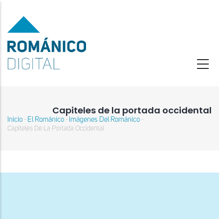
Pasar
al
contenido
principal
Capiteles de la portada occidental
Inicio
El Románico
Imágenes Del Románico
-
-
-
Sobrescribir
Capiteles De La Portada Occidental
enlaces
de
ayuda
a
la
navegación