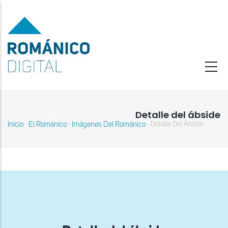
Pasar
al
contenido
principal
Detalle del ábside
Inicio
El Románico
Imágenes Del Románico
Detalle Del Ábside
-
-
-
Sobrescribir
enlaces
de
ayuda
a
la
navegación