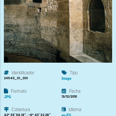
Identificador
Tipo
24540_01_001
Image
Formato
Fecha
JPG
13/12/2010
Cobertura
Idioma
42º 35' 56.16'' , -6º 43' 32.26''
es-ES