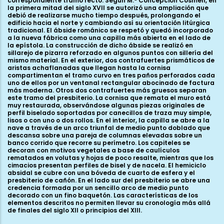
correspondiente tramo recto. Según M.ª Concepción Cosmen, en
la primera mitad del siglo XVII se autorizó una ampliación que
debió de realizarse mucho tiempo después, prolongando el
edificio hacia el norte y cambiando así su orientación litúrgica
tradicional. El ábside románico se respetó y quedó incorporado
a la nueva fábrica como una capilla más abierta en el lado de
la epístola. La construcción de dicho ábside se realizó en
sillarejo de pizarra reforzado en algunos puntos con sillería del
mismo material. En el exterior, dos contrafuertes prismáticos de
aristas achaflanadas que llegan hasta la cornisa
compartimentan el tramo curvo en tres paños perforados cada
uno de ellos por un ventanal rectangular abocinado de factura
más moderna. Otros dos contrafuertes más gruesos separan
este tramo del presbiterio. La cornisa que remata el muro está
muy restaurada, observándose algunas piezas originales de
perfil biselado soportadas por canecillos de traza muy simple,
lisos o con uno o dos rollos. En el interior, la capilla se abre a la
nave a través de un arco triunfal de medio punto doblado que
descansa sobre una pareja de columnas elevadas sobre un
banco corrido que recorre su perímetro. Los capiteles se
decoran con motivos vegetales a base de caulículos
rematados en volutas y hojas de poco resalte, mientras que los
cimacios presentan perfiles de bisel y de nacela. El hemiciclo
absidal se cubre con una bóveda de cuarto de esfera y el
presbiterio de cañón. En el lado sur del presbiterio se abre una
credencia formada por un sencillo arco de medio punto
decorado con un fino baquetón. Las características de los
elementos descritos no permiten llevar su cronología más allá
de finales del siglo XII o principios del XIII.