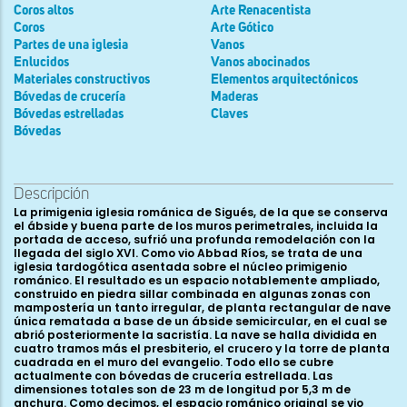
Coros altos
Arte Renacentista
Coros
Arte Gótico
Partes de una iglesia
Vanos
Enlucidos
Vanos abocinados
Materiales constructivos
Elementos arquitectónicos
Bóvedas de crucería
Maderas
Bóvedas estrelladas
Claves
Bóvedas
Descripción
La primigenia iglesia románica de Sigués, de la que se conserva
el ábside y buena parte de los muros perimetrales, incluida la
portada de acceso, sufrió una profunda remodelación con la
llegada del siglo XVI. Como vio Abbad Ríos, se trata de una
iglesia tardogótica asentada sobre el núcleo primigenio
románico. El resultado es un espacio notablemente ampliado,
construido en piedra sillar combinada en algunas zonas con
mampostería un tanto irregular, de planta rectangular de nave
única rematada a base de un ábside semicircular, en el cual se
abrió posteriormente la sacristía. La nave se halla dividida en
cuatro tramos más el presbiterio, el crucero y la torre de planta
cuadrada en el muro del evangelio. Todo ello se cubre
actualmente con bóvedas de crucería estrellada. Las
dimensiones totales son de 23 m de longitud por 5,3 m de
anchura. Como decimos, el espacio románico original se vio