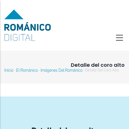
Pasar
al
contenido
principal
Detalle del coro alto
Inicio
El Románico
Imágenes Del Románico
Detalle Del Coro Alto
-
-
-
Sobrescribir
enlaces
de
ayuda
a
la
navegación