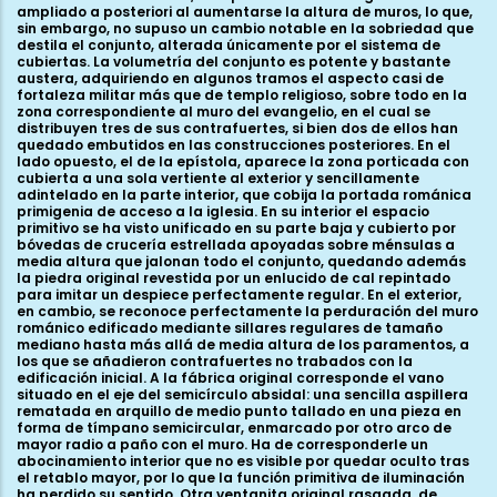
ampliado a posteriori al aumentarse la altura de muros, lo que,
sin embargo, no supuso un cambio notable en la sobriedad que
destila el conjunto, alterada únicamente por el sistema de
cubiertas. La volumetría del conjunto es potente y bastante
austera, adquiriendo en algunos tramos el aspecto casi de
fortaleza militar más que de templo religioso, sobre todo en la
zona correspondiente al muro del evangelio, en el cual se
distribuyen tres de sus contrafuertes, si bien dos de ellos han
quedado embutidos en las construcciones posteriores. En el
lado opuesto, el de la epístola, aparece la zona porticada con
cubierta a una sola vertiente al exterior y sencillamente
adintelado en la parte interior, que cobija la portada románica
primigenia de acceso a la iglesia. En su interior el espacio
primitivo se ha visto unificado en su parte baja y cubierto por
bóvedas de crucería estrellada apoyadas sobre ménsulas a
media altura que jalonan todo el conjunto, quedando además
la piedra original revestida por un enlucido de cal repintado
para imitar un despiece perfectamente regular. En el exterior,
en cambio, se reconoce perfectamente la perduración del muro
románico edificado mediante sillares regulares de tamaño
mediano hasta más allá de media altura de los paramentos, a
los que se añadieron contrafuertes no trabados con la
edificación inicial. A la fábrica original corresponde el vano
situado en el eje del semicírculo absidal: una sencilla aspillera
rematada en arquillo de medio punto tallado en una pieza en
forma de tímpano semicircular, enmarcado por otro arco de
mayor radio a paño con el muro. Ha de corresponderle un
abocinamiento interior que no es visible por quedar oculto tras
el retablo mayor, por lo que la función primitiva de iluminación
ha perdido su sentido. Otra ventanita original rasgada, de