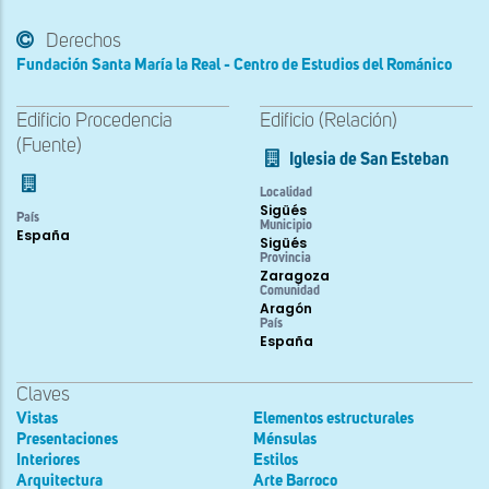
Derechos
Fundación Santa María la Real - Centro de Estudios del Románico
Edificio Procedencia
Edificio (Relación)
(Fuente)
Iglesia de San Esteban
Localidad
Sigüés
País
Municipio
España
Sigüés
Provincia
Zaragoza
Comunidad
Aragón
País
España
Claves
Vistas
Elementos estructurales
Presentaciones
Ménsulas
Interiores
Estilos
Arquitectura
Arte Barroco