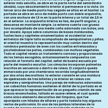
exterior más sencillo, se abre en la parte norte del semicilindro
absidal, cuyo abocinamiento interior sí permanece a la vista. Un
tercer arco de medio punto hoy cegado se sitúa en el hastial. La
portada se abre en arco de medio punto con doble arquivolta,
con una anchura de 1,5 m en la parte interna y un total de 2,5 m
en el exterior. La arquivolta interna es lisa, de perfil angular, y
descansa en montante simple. La externa cuenta con grueso
toro acompañado de una media caña adornada con bolas, una
por dovela. Apoya sobre columnas de basas molduradas,
fustes lisos y capiteles ornamentados: el occidental con
entrelazo de triple tallo acompañado de semipalmetas y piñas;
el oriental muestra la representación muy común dentro del
románico peninsular de aves con los cuellos entrelazados y
picoteándose las patas, combinadas con motivos vegetales.
Todo el capitel revela un tratamiento carnoso y proporcionado
de los temas escogidos, armoniosamente compuestos con
relación al formato del capitel, señal de buena escuela por
parte del maestro escultor. Los cimacios incorporan palmetas
inscritas en secuencia o dentro de roleos. El conjunto queda
enmarcado por una chambrana recorrida longitudinalmente
por dos orlas decorativas: la exterior consiste en una moldura
de ajedrezado de tres billetes y la interior en roleos con
espirales y semipalmetas. Una pareja de ménsulas adornadas
con cabecitas humanas sostienen el dintel de la portada en el
que aparece la representación de un pequeño crismón de seis
brazos ensanchados, tallado en suave relieve, el cual queda
como único elemento decorativo del tímpano, que fue
aparejado con hiladas de sillares y porta todavía hoy algunos
restos de policromía. En una de las jambas laterales de la
puerta de acceso aparece una inscripción grabada en la