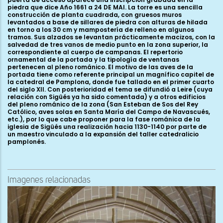
piedra que dice Año 1661 a 24 DE MAI. La torre es una sencilla
construcción de planta cuadrada, con gruesos muros
levantados a base de sillares de piedra con alturas de hilada
en torno a los 30 cm y mampostería de relleno en algunos
tramos. Sus alzados se levantan prácticamente macizos, con la
salvedad de tres vanos de medio punto en la zona superior, la
correspondiente al cuerpo de campanas. El repertorio
ornamental de la portada y la tipología de ventanas
pertenecen al pleno románico. El motivo de las aves de la
portada tiene como referente principal un magnífico capitel de
la catedral de Pamplona, donde fue tallado en el primer cuarto
del siglo XII. Con posterioridad el tema se difundió a Leire (cuya
relación con Sigüés ya ha sido comentada) y a otros edificios
del pleno románico de la zona (San Esteban de Sos del Rey
Católico, aves solas en Santa María del Campo de Navascués,
etc.), por lo que cabe proponer para la fase románica de la
iglesia de Sigüés una realización hacia 1130-1140 por parte de
un maestro vinculado a la expansión del taller catedralicio
pamplonés.
Imagenes relacionadas