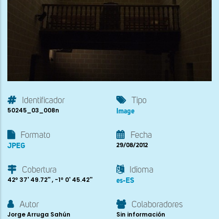
Identificador
Tipo
50245_03_008n
Image
Formato
Fecha
JPEG
29/08/2012
Cobertura
Idioma
42º 37' 49.72'' , -1º 0' 45.42''
es-ES
Autor
Colaboradores
Jorge Arruga Sahún
Sin información