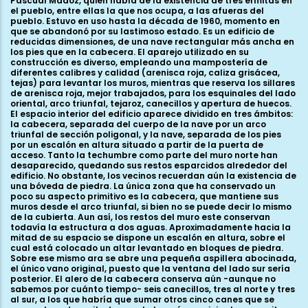
Pascual Madoz, quien habla de la existencia de tres ermitas en
el pueblo, entre ellas la que nos ocupa, a las afueras del
pueblo. Estuvo en uso hasta la década de 1960, momento en
que se abandonó por su lastimoso estado. Es un edificio de
reducidas dimensiones, de una nave rectangular más ancha en
los pies que en la cabecera. El aparejo utilizado en su
construcción es diverso, empleando una mampostería de
diferentes calibres y calidad (arenisca roja, caliza grisácea,
tejas) para levantar los muros, mientras que reserva los sillares
de arenisca roja, mejor trabajados, para los esquinales del lado
oriental, arco triunfal, tejaroz, canecillos y apertura de huecos.
El espacio interior del edificio aparece dividido en tres ámbitos:
la cabecera, separada del cuerpo de la nave por un arco
triunfal de sección poligonal, y la nave, separada de los pies
por un escalón en altura situado a partir de la puerta de
acceso. Tanto la techumbre como parte del muro norte han
desaparecido, quedando sus restos esparcidos alrededor del
edificio. No obstante, los vecinos recuerdan aún la existencia de
una bóveda de piedra. La única zona que ha conservado un
poco su aspecto primitivo es la cabecera, que mantiene sus
muros desde el arco triunfal, si bien no se puede decir lo mismo
de la cubierta. Aun así, los restos del muro este conservan
todavía la estructura a dos aguas. Aproximadamente hacia la
mitad de su espacio se dispone un escalón en altura, sobre el
cual está colocado un altar levantado en bloques de piedra.
Sobre ese mismo ara se abre una pequeña aspillera abocinada,
el único vano original, puesto que la ventana del lado sur sería
posterior. El alero de la cabecera conserva aún -aunque no
sabemos por cuánto tiempo- seis canecillos, tres al norte y tres
al sur, a los que habría que sumar otros cinco canes que se