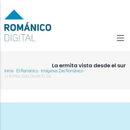
Pasar
al
contenido
principal
La ermita vista desde el sur
Inicio
El Románico
Imágenes Del Románico
-
-
-
Sobrescribir
La Ermita Vista Desde El Sur
enlaces
de
ayuda
a
la
navegación