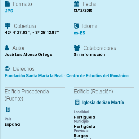
Formato
Fecha
JPG
13/12/2010
Cobertura
Idioma
42º 4' 27.63'' , - 3º 25' 12.87''
es-ES
Autor
Colaboradores
José Luis Alonso Ortega
Sin información
Derechos
Fundación Santa María la Real - Centro de Estudios del Románico
Edificio Procedencia
Edificio (Relación)
(Fuente)
Iglesia de San Martín
Localidad
Hortigüela
País
Municipio
España
Hortigüela
Provincia
Burgos